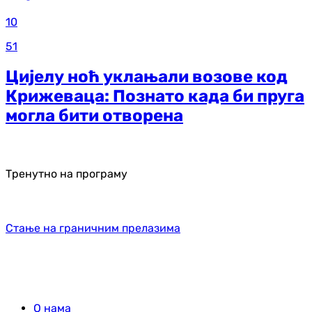
10
51
Цијелу ноћ уклањали возове код
Крижеваца: Познато када би пруга
могла бити отворена
Тренутно на програму
Стање на граничним прелазима
О нама