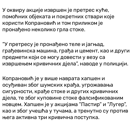
У оквиру акције извршен је претрес куће,
помоћних објеката и покретних ствари које
користи Копрановић и том приликом је
пронађено неколико грла стоке.
”У претресу је пронађено теле и јагњад,
грађевинска машина, грађа и цемент, као и други
предмети који се могу довести у везу са
извршењем кривичних дјела”, наводе у полицији.
Копрановић је у више наврата хапшен и
осуђиван због шумских крађа, угрожавања
сигурности, крађе стоке и других кривичних
дјела, те због куповине стоке фалсификованим
новцем. Хапшен је у акцијама ”Пастир” и ”Лугер”,
као и због учешћа у тучама, а тренутно су против
њега активна три кривична поступка.