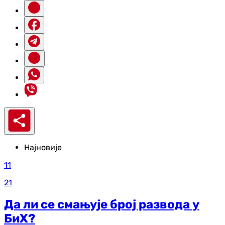
Најновије
11
21
Да ли се смањује број развода у
БиХ?