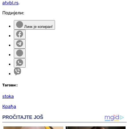
atvbl.rs
.
Подијели:
Линк је копиран!
Таг
ови
:
stoka
Крађа