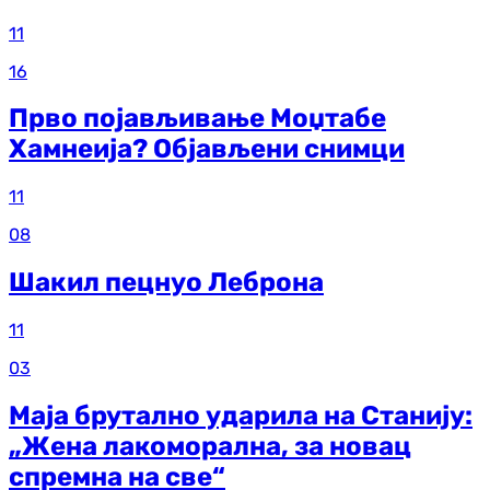
11
16
Прво појављивање Моџтабе
Хамнеија? Објављени снимци
11
08
Шакил пецнуо Леброна
11
03
Маја брутално ударила на Станију:
„Жена лакоморална, за новац
спремна на све“