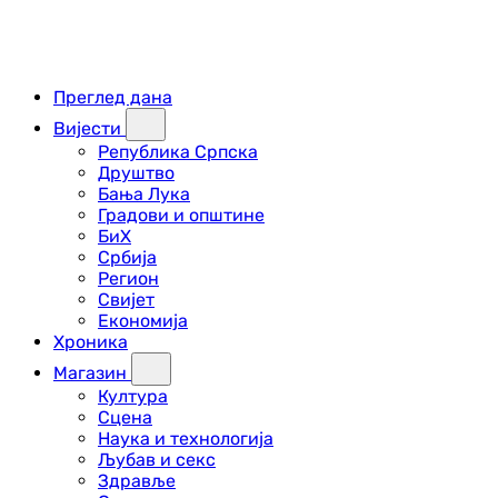
Преглед дана
Вијести
Република Српска
Друштво
Бања Лука
Градови и општине
БиХ
Србија
Регион
Свијет
Економија
Хроника
Магазин
Култура
Сцена
Наука и технологија
Љубав и секс
Здравље