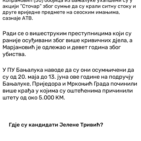
Копрановић (50) обојица из Бањалуке ухапшени су у
акцији ”Сточар” због сумње да су крали ситну стоку и
друге вриједне предмете на сеоским имањима,
сазнаје АТВ.
Ради се о вишеструким преступницима који су
раније осуђивани због више кривичних дјела, а
Марјановић је одлежао и девет година због
убиства.
У ПУ Бањалука наводе да су они осумњичени да
су од 20. маја до 13. јуна ове године на подручју
Бањалуке, Приједора и Мркоњић Града починили
више крађа у којима су оштећенима причинили
штету од око 5.000 КМ.
Гдје су кандидати Јелене Тривић?