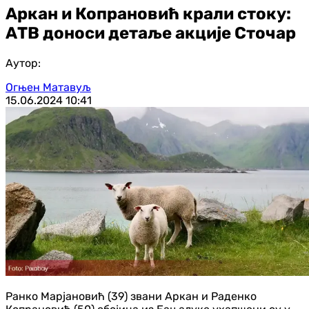
Аркан и Копрановић крали стоку:
АТВ доноси детаље акције Сточар
Аутор:
Огњен Матавуљ
15.06.2024
10:41
Ранко Марјановић (39) звани Аркан и Раденко