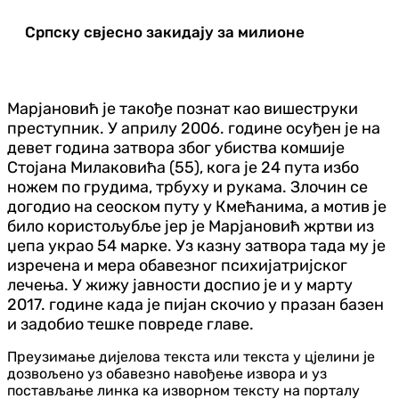
Српску свјесно закидају за милионе
Марјановић је такође познат као вишеструки
преступник. У априлу 2006. године осуђен је на
девет година затвора због убиства комшије
Стојана Милаковића (55), кога је 24 пута избо
ножем по грудима, трбуху и рукама. Злочин се
догодио на сеоском путу у Кмећанима, а мотив је
било користољубље јер је Марјановић жртви из
џепа украо 54 марке. Уз казну затвора тада му је
изречена и мера обавезног психијатријског
лечења. У жижу јавности доспио је и у марту
2017. године када је пијан скочио у празан базен
и задобио тешке повреде главе.
Преузимање дијелова текста или текста у цјелини је
дозвољено уз обавезно навођење извора и уз
постављање линка ка изворном тексту на порталу