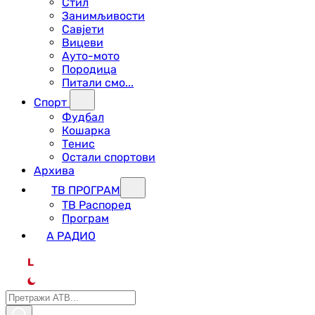
Стил
Занимљивости
Савјети
Вицеви
Ауто-мото
Породица
Питали смо...
Спорт
Фудбал
Кошарка
Тенис
Остали спортови
Архива
ТВ ПРОГРАМ
ТВ Распоред
Програм
А РАДИО
L