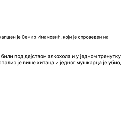
ухапшен је Семир Имамовић, који је спроведен на
о били под дејством алкохола и у једном тренутку
алио је више хитаца и једног мушкарца је убио,