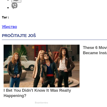
Таг
:
Убиство