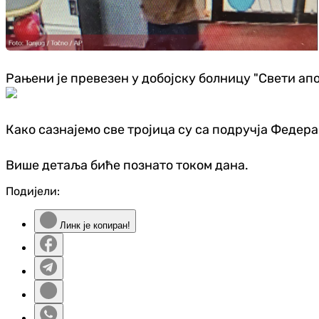
Рањени је превезен у добојску болницу "Свети ап
Како сазнајемо све тројица су са подручја Федер
Више детаља биће познато током дана.
Подијели:
Линк је копиран!