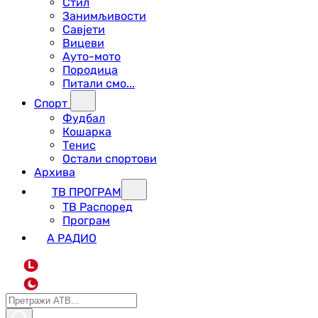
Стил
Занимљивости
Савјети
Вицеви
Ауто-мото
Породица
Питали смо...
Спорт
Фудбал
Кошарка
Тенис
Остали спортови
Архива
ТВ ПРОГРАМ
ТВ Распоред
Програм
А РАДИО
L