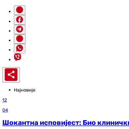
Најновије
12
04
Шокантна исповијест: Био клинички