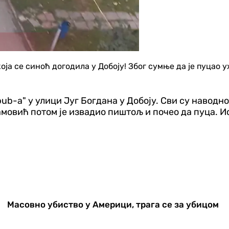
оја се синоћ догодила у Добоју! Због сумње да је пуцао 
pub-a" у улици Југ Богдана у Добоју. Сви су наводн
овић потом је извадио пиштољ и почео да пуца. Исп
Масовно убиство у Америци, трага се за убицом