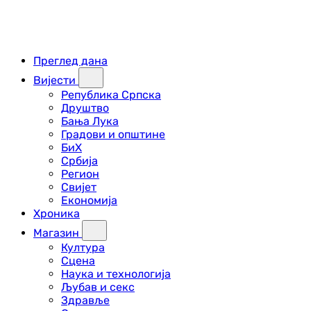
Преглед дана
Вијести
Република Српска
Друштво
Бања Лука
Градови и општине
БиХ
Србија
Регион
Свијет
Економија
Хроника
Магазин
Култура
Сцена
Наука и технологија
Љубав и секс
Здравље