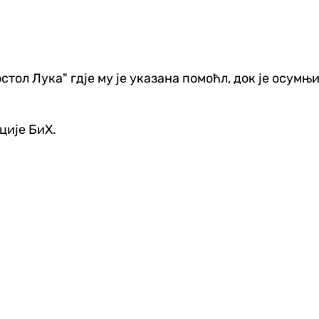
остол Лука" гдје му је указана помоћл, док је осу
ације БиХ.