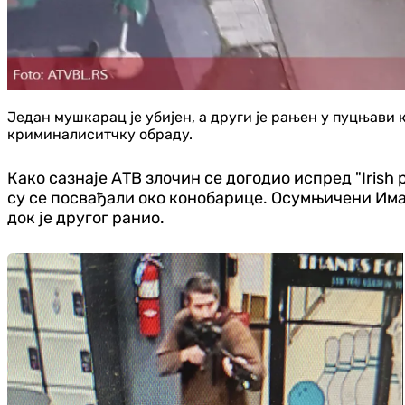
Један мушкарац је убијен, а други је рањен у пуцњави к
криминалиситчку обраду.
Како сазнаје АТВ злочин се догодио испред "Irish 
су се посвађали око конобарице. Осумњичени Имам
док је другог ранио.