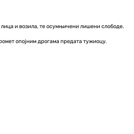
 лица и возила, те осумњичени лишени слободе.
промет опојним дрогама предата тужиоцу.