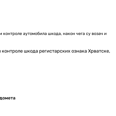
 контроле аутомобила шкода, након чега су возач и
и контроле шкода регистарских ознака Хрватске,
 домета