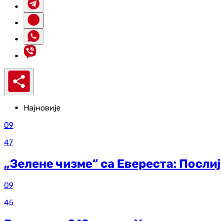
Најновије
09
47
„Зелене чизме“ са Евереста: Посли
09
45