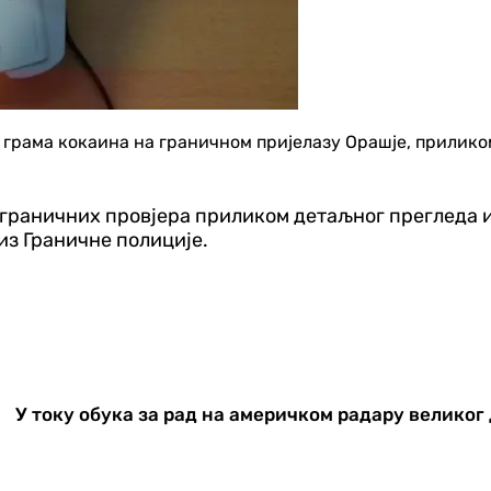
грама кокаина на граничном пријелазу Орашје, приликом
и граничних провјера приликом детаљног прегледа 
из Граничне полиције.
У току обука за рад на америчком радару великог