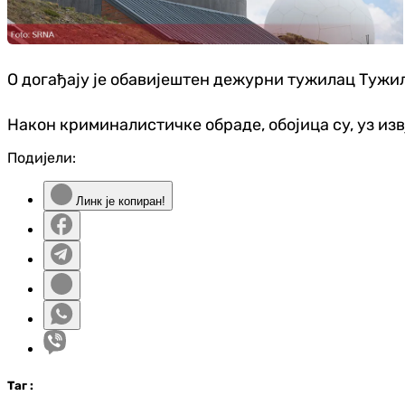
О догађају је обавијештен дежурни тужилац Тужил
Након криминалистичке обраде, обојица су, уз из
Подијели:
Линк је копиран!
Таг
: