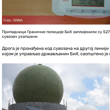
Припадници Граничне полиције БиХ заплијенили су 527 
сувозач ухапшени.
Дрога је пронађена код сувозача на другој линиј
којом је управљао држављанин БиХ, саопштено је 