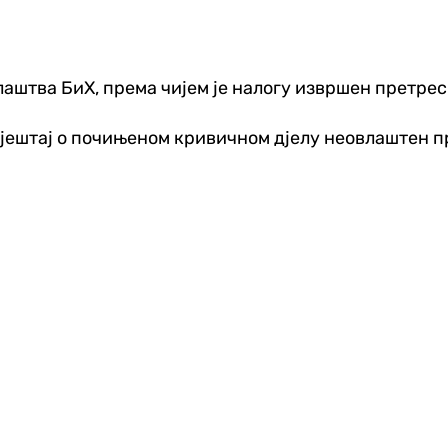
аштва БиХ, према чијем је налогу извршен претрес
вјештај о почињеном кривичном дјелу неовлаштен 