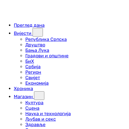
Преглед дана
Вијести
Република Српска
Друштво
Бања Лука
Градови и општине
БиХ
Србија
Регион
Свијет
Економија
Хроника
Магазин
Култура
Сцена
Наука и технологија
Љубав и секс
Здравље