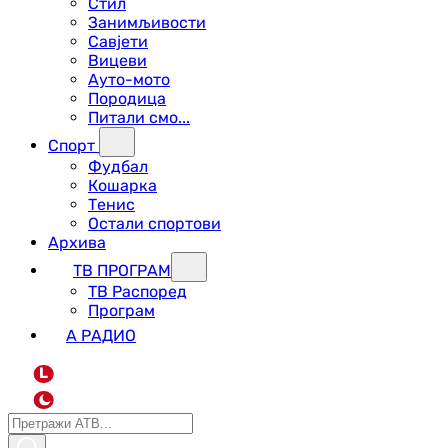
Стил
Занимљивости
Савјети
Вицеви
Ауто-мото
Породица
Питали смо...
Спорт
Фудбал
Кошарка
Тенис
Остали спортови
Архива
ТВ ПРОГРАМ
ТВ Распоред
Програм
А РАДИО
L