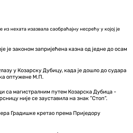
из нехата изазвала саобраћајну несрећу у којој је
е је законом запријећена казна од једне до осам
улазу у Козарску Дубицу, када је дошло до судара
ка оптужене М.П.
ци са магистралним путем Козарска Дубица -
рсницу није се зауставила на знак ”Стоп”.
мјера Градишке кретао према Приједору