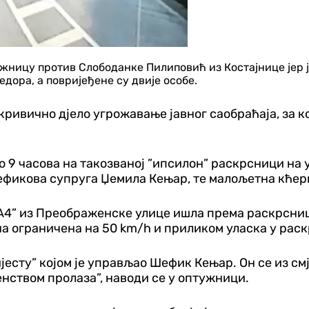
ницу против Слободанке Пилиповић из Костајнице јер је 
ора, а повријеђене су двије особе.
ивично дјело угрожавање јавног саобраћаја, за кој
ко 9 часова на такозваној ”ипсилон” раскрсници на 
Шефикова супруга Џемила Кењар, те малољетна кћер
 А4” из Преображенске улице ишла према раскрсни
ина ограничена на 50 km/h и приликом уласка у раск
ијесту” којом је управљао Шефик Кењар. Он се из с
енством пролаза”, наводи се у оптужници.