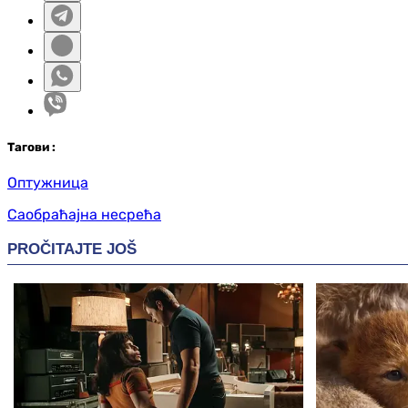
Таг
ови
:
Оптужница
Саобраћајна несрећа