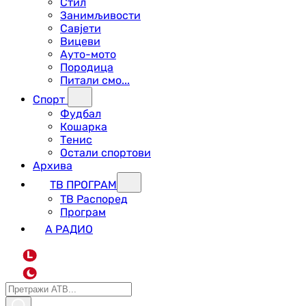
Стил
Занимљивости
Савјети
Вицеви
Ауто-мото
Породица
Питали смо...
Спорт
Фудбал
Кошарка
Тенис
Остали спортови
Архива
ТВ ПРОГРАМ
ТВ Распоред
Програм
А РАДИО
L