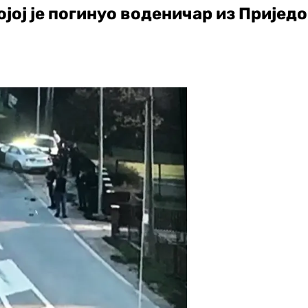
ојој је погинуо воденичар из Пријед