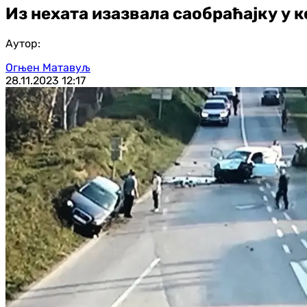
Из нехата изазвала саобраћајку у к
Аутор:
Огњен Матавуљ
28.11.2023
12:17