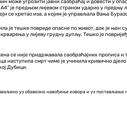
ачин може угрозити јавни саобраћај и довести у опа
 А4” је предњом лијевом страном ударио у предњу л
оји се кретао иза, а којим је управљала Вања Бураз
била је тешке повреде опасне по живот, док је њен
 крварења у лијеву грудну дупљу. Тешко је повријеђ
жена се није придржавала саобраћајних прописа и ти
ица наступила смрт чиме је учинила кривично дјело
кој Дубици.
озвољено уз обавезно навођење извора и уз постављање 