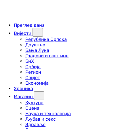
Преглед дана
Вијести
Република Српска
Друштво
Бања Лука
Градови и општине
БиХ
Србија
Регион
Свијет
Економија
Хроника
Магазин
Култура
Сцена
Наука и технологија
Љубав и секс
Здравље