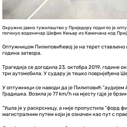
Окружно јавно тужилаштво у Приједору подигло је оптуж
погинуо воденичар Шефик Кењар из Камичана код Пријед
Оптужницом Пилиповићевој је на терет стављено кр
година затвора.
Трагедија се догодила 23. октобра 2019. године о
три аутомобила. У судару је тешко повријеђена 
У оптужници се наводи да је Пилиповић ”аудијем
Градишка. Возила је 77 km/h на мјесту гдје је брз
”Ушла је у раскрсницу, а није пропустила ”форд ф
магистралним путем који је означен као пут с прв