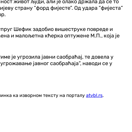
сност живот људи, али је олако држала да се то
ијеву страну ”форд фијесте”. Од удара ”фијеста”
ор.
 супруг Шефик задобио вишеструке повреде и
ена и малољетна кћерка оптужене М.П., која је
ме је угрозила јавни саобраћај, те довела у
 угрожавање јавног саобраћаја”, наводи се у
линка ка изворном тексту на порталу
atvbl.rs
.