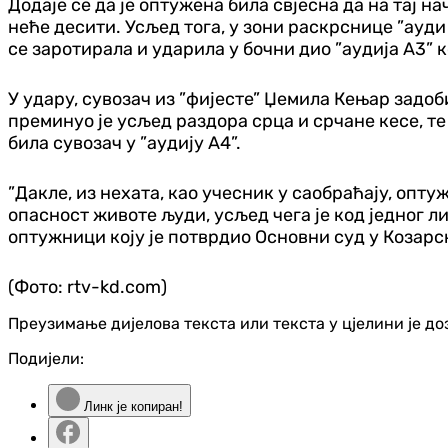
Додаје се да је оптужена била свјесна да на тај н
неће десити. Усљед тога, у зони раскрснице ”ауди
се заротирала и ударила у бочни дио ”аудија А3” к
У удару, сувозач из ”фијесте” Џемила Кењар задо
преминуо је усљед раздора срца и срчане кесе, те
била сувозач у ”аудију А4”.
”Дакле, из нехата, као учесник у саобраћају, опту
опасност животе људи, усљед чега је код једног л
оптужници коју је потврдио Основни суд у Козарс
(Фото: rtv-kd.com)
Преузимање дијелова текста или текста у цјелини је д
Подијели:
Линк је копиран!