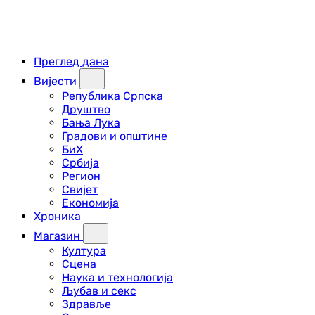
Преглед дана
Вијести
Република Српска
Друштво
Бања Лука
Градови и општине
БиХ
Србија
Регион
Свијет
Економија
Хроника
Магазин
Култура
Сцена
Наука и технологија
Љубав и секс
Здравље