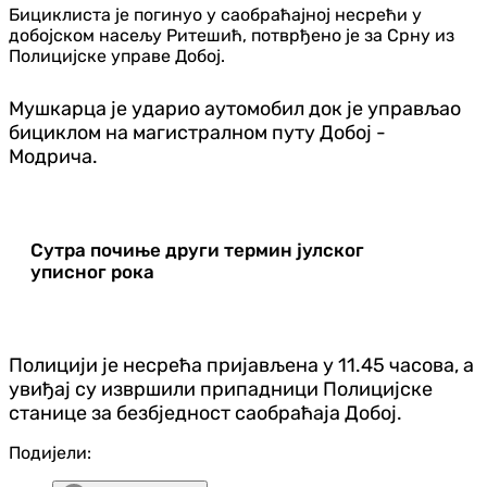
Бициклиста је погинуо у саобраћајној несрећи у
добојском насељу Ритешић, потврђено је за Срну из
Полицијске управе Добој.
Мушкарца је ударио аутомобил док је управљао
бициклом на магистралном путу Добој -
Модрича.
Сутра почиње други термин јулског
уписног рока
Полицији је несрећа пријављена у 11.45 часова, а
увиђај су извршили припадници Полицијске
станице за безбједност саобраћаја Добој.
Подијели: