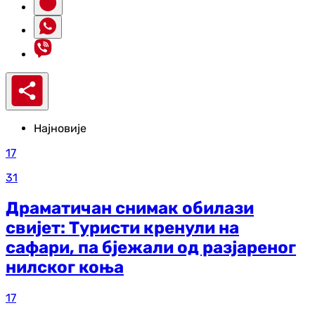
Најновије
17
31
Драматичан снимак обилази
свијет: Туристи кренули на
сафари, па бјежали од разјареног
нилског коња
17