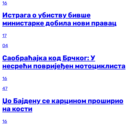
16
Истрага о убиству бивше
министарке добила нови правац
17
04
Саобраћајка код Брчког: У
несрећи повријеђен мотоциклиста
16
47
Џо Бајдену се карцином проширио
на кости
16