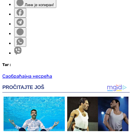
Линк је копиран!
Таг
:
Саобраћајна несрећа