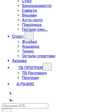
Стил
Занимљивости
Савјети
Вицеви
Ауто-мото
Породица
Питали смо...
Спорт
Фудбал
Кошарка
Тенис
Остали спортови
Архива
ТВ ПРОГРАМ
ТВ Распоред
Програм
А РАДИО
L