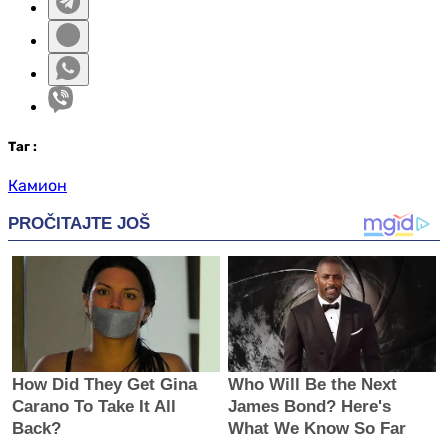
Таг
:
Камион