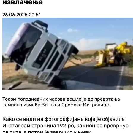
извлачење
26.06.2025
20:51
Током поподневних часова дошло је до превртања
камиона између Вогња и Сремске Митровице.
Како се види на фотографијама које је објавила
Инстаграм страница 192.рс, камион се преврнуо
са пута, а потом је завршио у њиви.