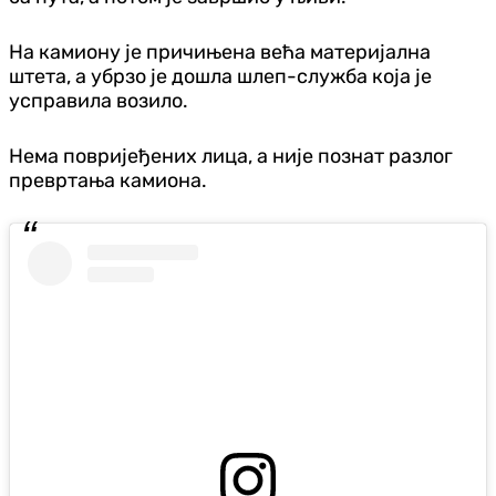
На камиону је причињена већа материјална
штета, а убрзо је дошла шлеп-служба која је
усправила возило.
Нема повријеђених лица, а није познат разлог
превртања камиона.