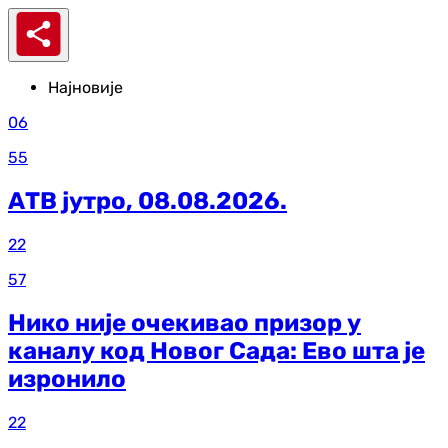
Најновије
06
55
АТВ јутро, 08.08.2026.
22
57
Нико није очекивао призор у
каналу код Новог Сада: Ево шта је
изронило
22