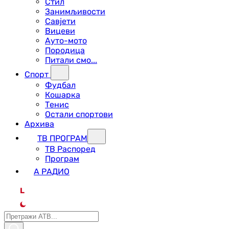
Стил
Занимљивости
Савјети
Вицеви
Ауто-мото
Породица
Питали смо...
Спорт
Фудбал
Кошарка
Тенис
Остали спортови
Архива
ТВ ПРОГРАМ
ТВ Распоред
Програм
А РАДИО
L