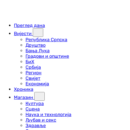
Преглед дана
Вијести
Република Српска
Друштво
Бања Лука
Градови и општине
БиХ
Србија
Регион
Свијет
Економија
Хроника
Магазин
Култура
Сцена
Наука и технологија
Љубав и секс
Здравље