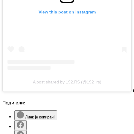
View this post on Instagram
A post shared by 192.RS (@192_rs)
Подијели:
Линк је копиран!