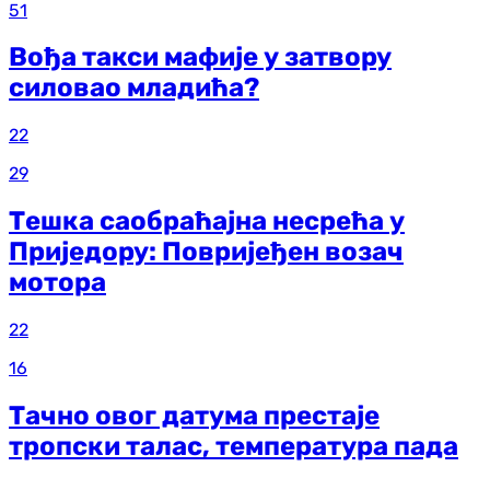
51
Вођа такси мафије у затвору
силовао младића?
22
29
Тешка саобраћајна несрећа у
Приједору: Повријеђен возач
мотора
22
16
Тачно овог датума престаје
тропски талас, температура пада