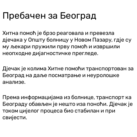
Пребачен за Београд
Хитна помоћ је брзо реаговала и превезла
дјечака у Општу болницу у Новом Пазару, гдје су
му љекари пружили прву помоћ и извршили
неопходне дијагностичке прегледе.
Дјечак је колима Хитне помоћи транспортован за
Београд на даље посматрање и неуролошке
анализе.
Према информацијама из болнице, транспорт ка
Београду обављен је нешто иза поноћи. Дјечак је
током цијелог процеса био стабилан и при
свијести.