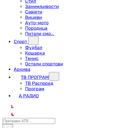
Стил
Занимљивости
Савјети
Вицеви
Ауто-мото
Породица
Питали смо...
Спорт
Фудбал
Кошарка
Тенис
Остали спортови
Архива
ТВ ПРОГРАМ
ТВ Распоред
Програм
А РАДИО
L