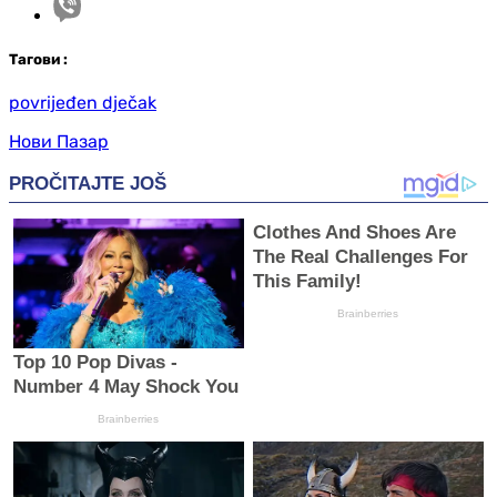
Таг
ови
:
povrijeđen dječak
Нови Пазар