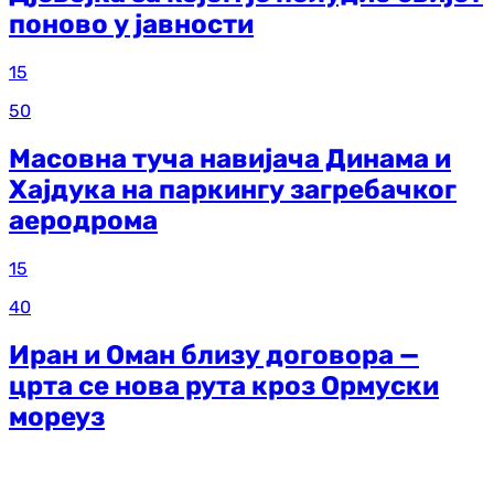
поново у јавности
15
50
Масовна туча навијача Динама и
Хајдука на паркингу загребачког
аеродрома
15
40
Иран и Оман близу договора —
црта се нова рута кроз Ормуски
мореуз