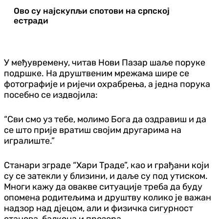
Ово су најскупљи спотови на српској
естради
У међувремену, читав Нови Пазар шаље поруке
подршке. На друштвеним мрежама шире се
фотографије и ријечи охрабрења, а једна порука
посебно се издвојила:
“Сви смо уз тебе, молимо Бога да оздравиш и да
се што прије вратиш својим другарима на
игралиште.”
Станари зграде “Хари Траде”, као и грађани који
су се затекли у близини, и даље су под утиском.
Многи кажу да овакве ситуације треба да буду
опомена родитељима и друштву колико је важан
надзор над дјецом, али и физичка сигурност
станова, балкона и прозора.