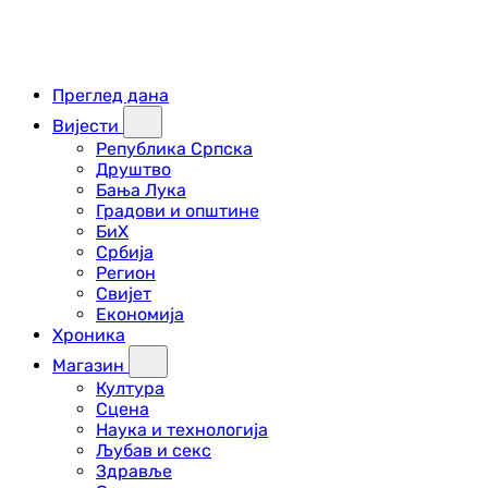
Преглед дана
Вијести
Република Српска
Друштво
Бања Лука
Градови и општине
БиХ
Србија
Регион
Свијет
Економија
Хроника
Магазин
Култура
Сцена
Наука и технологија
Љубав и секс
Здравље