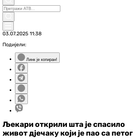
03.07.2025
11:38
Подијели:
Линк је копиран!
Љекари открили шта је спасило
живот дјечаку који је пао са петог