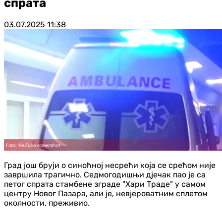
спрата
03.07.2025
11:38
Град још бруји о синоћној несрећи која се срећом није
завршила трагично. Седмогодишњи дјечак пао је са
петог спрата стамбене зграде "Хари Траде" у самом
центру Новог Пазара, али је, невјероватним сплетом
околности, преживио.