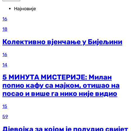
Најновије
16
18
Колективно вјенчање у Бијељини
16
14
5 МИНУТА МИСТЕРИЈЕ: Милан
попио кафу са мајком, отишао на
посао и више га нико није видио
15
59
Дјевојка за којом је полудио свијет