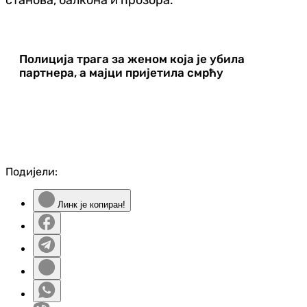
Полиција трага за женом која је убила
партнера, а мајци пријетила смрћу
Подијели:
Линк је копиран!