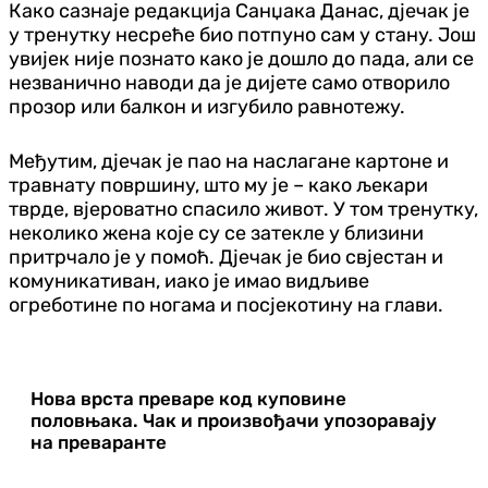
Како сазнаје редакција Санџака Данас, дјечак је
у тренутку несреће био потпуно сам у стану. Још
увијек није познато како је дошло до пада, али се
незванично наводи да је дијете само отворило
прозор или балкон и изгубило равнотежу.
Међутим, дјечак је пао на наслагане картоне и
травнату површину, што му је – како љекари
тврде, вјероватно спасило живот. У том тренутку,
неколико жена које су се затекле у близини
притрчало је у помоћ. Дјечак је био свјестан и
комуникативан, иако је имао видљиве
огреботине по ногама и посјекотину на глави.
Нова врста преваре код куповине
половњака. Чак и произвођачи упозоравају
на преваранте