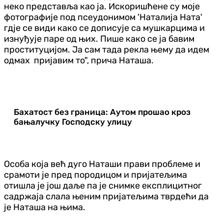
неко представља као ја. Искоришћене су моје
фотографије под псеудонимом 'Наталија Ната'
гдје се види како се дописује са мушкарцима и
изнуђује паре од њих. Пише како се ја бавим
проституцијом. Ја сам тада рекла њему да идем
одмах пријавим то", прича Наташа.
Бахатост без граница: Аутом прошао кроз
бањалучку Господску улицу
Особа која већ дуго Наташи прави проблеме и
срамоти је пред породицом и пријатељима
отишла је још даље па је снимке експлицитног
садржаја слала њеним пријатељима тврдећи да
је Наташа на њима.