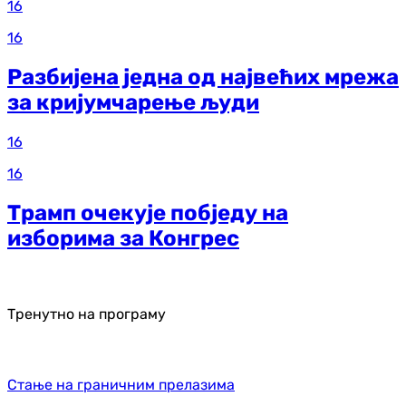
16
16
Разбијена једна од највећих мрежа
за кријумчарење људи
16
16
Трамп очекује побједу на
изборима за Конгрес
Тренутно на програму
Стање на граничним прелазима