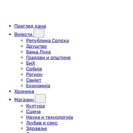
Преглед дана
Вијести
Република Српска
Друштво
Бања Лука
Градови и општине
БиХ
Србија
Регион
Свијет
Економија
Хроника
Магазин
Култура
Сцена
Наука и технологија
Љубав и секс
Здравље