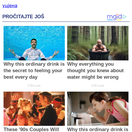
уцјена