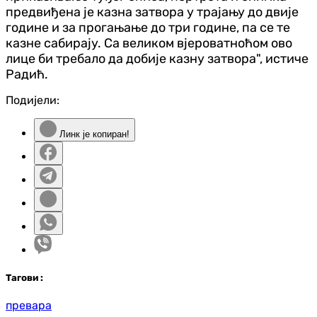
предвиђена је казна затвора у трајању до двије
године и за прогањање до три године, па се те
казне сабирају. Са великом вјероватноћом ово
лице би требало да добије казну затвора", истиче
Радић.
Подијели:
Линк је копиран!
Таг
ови
:
превара