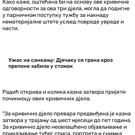
Како каже, оштећена би на основу ове кривичне
одговорности за ова три дјела, могла да подигне
у парничном поступку тужбу за накнаду
нематеријалне штете усљед повреде увреде и
части.
Ужас на санкању: Дјечаку се грана кроз
препоне забила у стомак
Радић открива и колика казна затвора пријети
починиоцу ових кривичних дјела.
"За кривично дјело превара предвиђена је казна
затвора у трајању од шест мјесеци до пет година.
За кривично дјело неовлашћено објављивање и
приказивање туђег списа, портрета и снимка