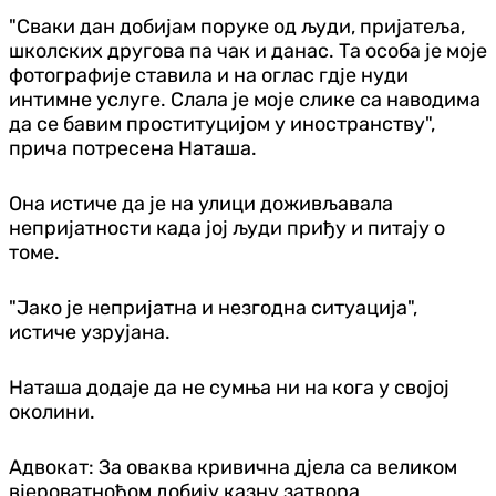
"Сваки дан добијам поруке од људи, пријатеља,
школских другова па чак и данас. Та особа је моје
фотографије ставила и на оглас гдје нуди
интимне услуге. Слала је моје слике са наводима
да се бавим проституцијом у иностранству",
прича потресена Наташа.
Она истиче да је на улици доживљавала
непријатности када јој људи приђу и питају о
томе.
"Јако је непријатна и незгодна ситуација",
истиче узрујана.
Наташа додаје да не сумња ни на кога у својој
околини.
Адвокат: За оваква кривична дјела са великом
вјероватноћом добију казну затвора