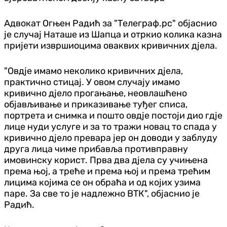
Адвокат Огњен Радић за "Телеграф.рс" објаснио
је случај Наташе из Шапца и отркио колика казна
пријети извршиоцима оваквих кривичних дјела.
"Овдје имамо неколико кривичних дјела,
практично стицај. У овом случају имамо
кривично дјело прогањање, неовлашћено
објављивање и приказивање туђег списа,
портрета и снимка и пошто овдје постоји дио гдје
лице нуди услуге и за то тражи новац то спада у
кривично дјело превара јер он доводи у заблуду
друга лица чиме прибавља противправну
имовинску корист. Прва два дјела су учињена
према њој, а треће и према њој и према трећим
лицима којима се он обраћа и од којих узима
паре. За све то је надлежно ВТК", објаснио је
Радић.