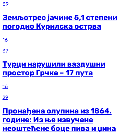
39
Земљотрес јачине 5,1 степени
погодио Курилска острва
16
37
Турци нарушили ваздушни
простор Грчке – 17 пута
16
29
Пронађена олупина из 1864.
године: Из ње извучене
неоштећене боце пива и џина