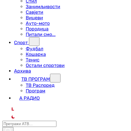
Стил
Занимљивости
Савјети
Вицеви
Ауто-мото
Породица
Питали смо...
Спорт
Фудбал
Кошарка
Тенис
Остали спортови
Архива
ТВ ПРОГРАМ
ТВ Распоред
Програм
А РАДИО
L