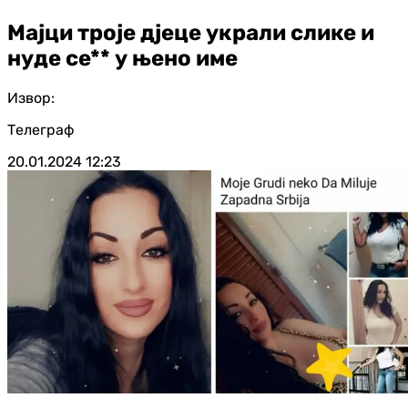
Мајци троје дјеце украли слике и
нуде се** у њено име
Извор:
Телеграф
20.01.2024
12:23