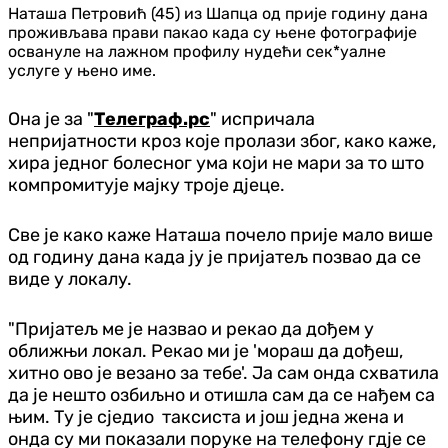
Наташа Петровић (45) из Шапца од прије годину дана
проживљава прави пакао када су њене фотографије
освануле на лажном профилу нудећи сек*уалне
услуге у њено име.
Она је за "
Телеграф.рс
" испричала
непријатности кроз које пролази због, како каже,
хира једног болесног ума који не мари за то што
компромитује мајку троје дјеце.
Све је како каже Наташа почело прије мало више
од годину дана када ју је пријатељ позвао да се
виде у локалу.
"Пријатељ ме је назвао и рекао да дођем у
оближњи локал. Рекао ми је 'мораш да дођеш,
хитно ово је везано за тебе'. Ја сам онда схватила
да је нешто озбиљно и отишла сам да се нађем са
њим. Ту је сједио таксиста и још једна жена и
онда су ми показали поруке на телефону гдје се