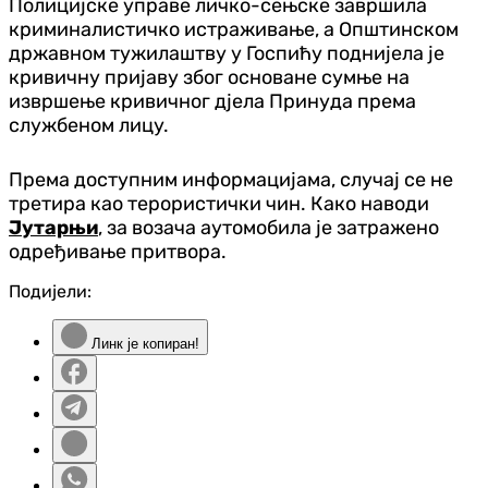
Полицијске управе личко-сењске завршила
криминалистичко истраживање, а Општинском
државном тужилаштву у Госпићу поднијела је
кривичну пријаву због основане сумње на
извршење кривичног дјела Принуда према
службеном лицу.
Према доступним информацијама, случај се не
третира као терористички чин. Како наводи
Јутарњи
, за возача аутомобила је затражено
одређивање притвора.
Подијели:
Линк је копиран!