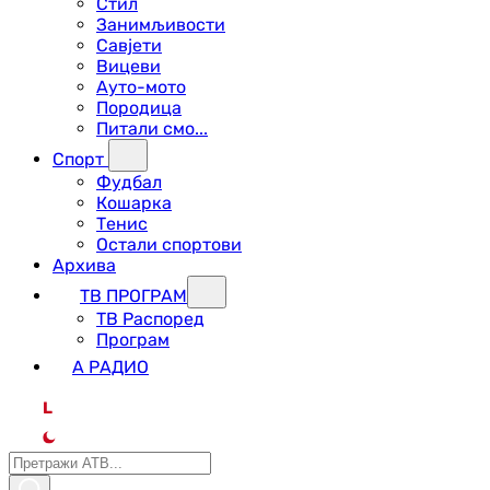
Стил
Занимљивости
Савјети
Вицеви
Ауто-мото
Породица
Питали смо...
Спорт
Фудбал
Кошарка
Тенис
Остали спортови
Архива
ТВ ПРОГРАМ
ТВ Распоред
Програм
А РАДИО
L