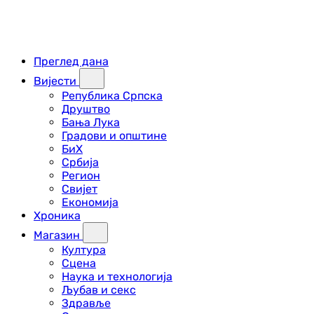
Преглед дана
Вијести
Република Српска
Друштво
Бања Лука
Градови и општине
БиХ
Србија
Регион
Свијет
Економија
Хроника
Магазин
Култура
Сцена
Наука и технологија
Љубав и секс
Здравље