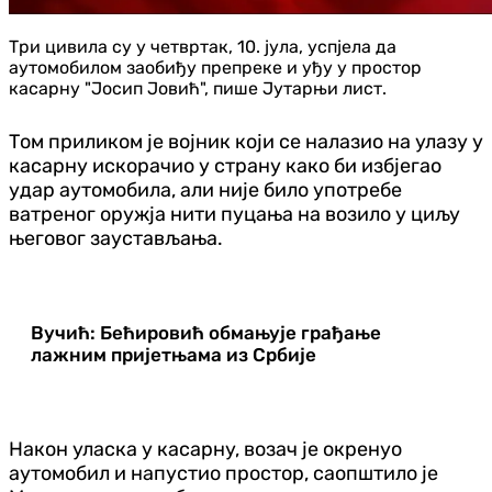
Три цивила су у четвртак, 10. јула, успјела да
аутомобилом заобиђу препреке и уђу у простор
касарну "Јосип Јовић", пише Јутарњи лист.
Том приликом је војник који се налазио на улазу у
касарну искорачио у страну како би избјегао
удар аутомобила, али није било употребе
ватреног оружја нити пуцања на возило у циљу
његовог заустављања.
Вучић: Бећировић обмањује грађање
лажним пријетњама из Србије
Након уласка у касарну, возач је окренуо
аутомобил и напустио простор, саопштило је