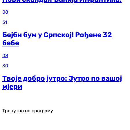
08
31
Бејби бум у Српској! Рођене 32
бебе
08
30
Твоје добро јутро: Јутро по вашој
мјери
Тренутно на програму