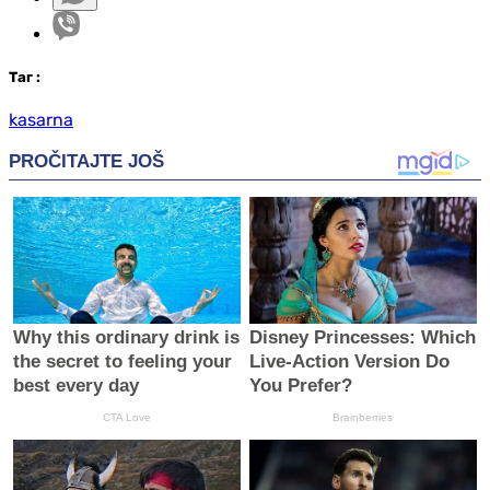
Таг
:
kasarna