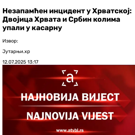
Незапамћен инцидент у Хрватској:
Двојица Хрвата и Србин колима
упали у касарну
Извор:
Јутарњи.хр
12.07.2025
13:17