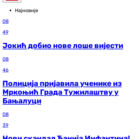
Најновије
08
49
Јокић добио нове лоше вијести
08
46
Полиција пријавила ученике из
Мркоњић Града Тужилаштву у
Бањалуци
08
39
Нови скандал Ђанија Инфантина!