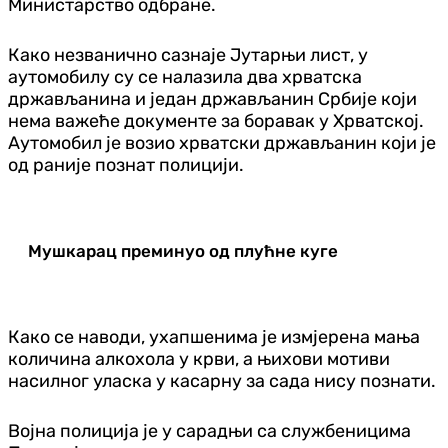
Министарство одбране.
Како незванично сазнаје Јутарњи лист, у
аутомобилу су се налазила два хрватска
држављанина и један држављанин Србије који
нема важеће документе за боравак у Хрватској.
Аутомобил је возио хрватски држављанин који је
од раније познат полицији.
Мушкарац преминуо од плућне куге
Како се наводи, ухапшенима је измјерена мања
количина алкохола у крви, а њихови мотиви
насилног уласка у касарну за сада нису познати.
Војна полиција је у сарадњи са службеницима