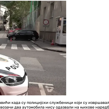
равићи када су полицијски службеници који су извршава
е возачи два аутомобила нису одазвали на њихове наредб