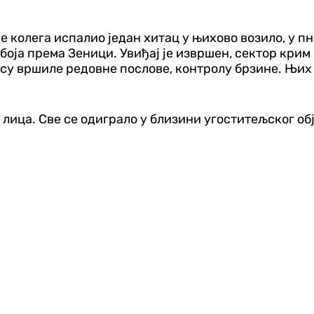
 је колега испалио један хитац у њихово возило, у 
боја према Зеници. Увиђај је извршен, сектор крим
 су вршиле редовне послове, контролу брзине. Њих 
лица. Све се одиграло у близини угоститељског обје