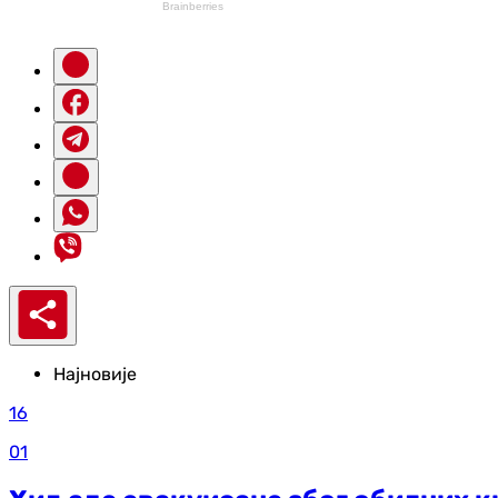
Најновије
16
01