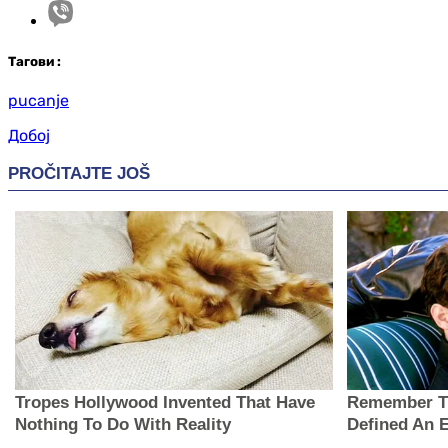
Таг
ови
:
pucanje
Добој