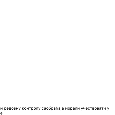
ли редовну контролу саобраћаја морали учествовати у
е.