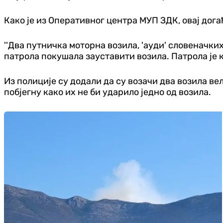
Како је из Оперативног центра МУП ЗДК, овај догађ
''Два путничка моторна возила, 'ауди' словеначких 
патрола покушала зауставити возила. Патрола је кр
Из полиције су додали да су возачи два возила в
побјегну како их не би ударило једно од возила.