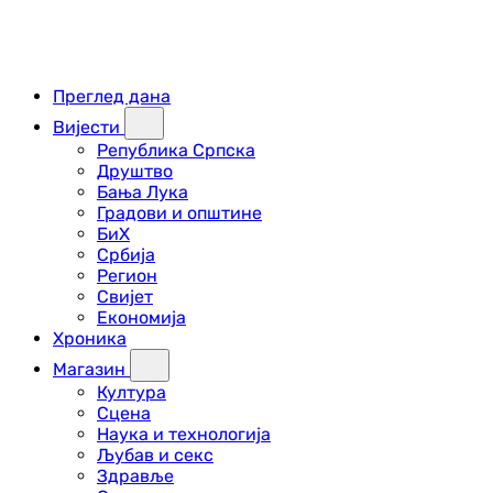
Преглед дана
Вијести
Република Српска
Друштво
Бања Лука
Градови и општине
БиХ
Србија
Регион
Свијет
Економија
Хроника
Магазин
Култура
Сцена
Наука и технологија
Љубав и секс
Здравље