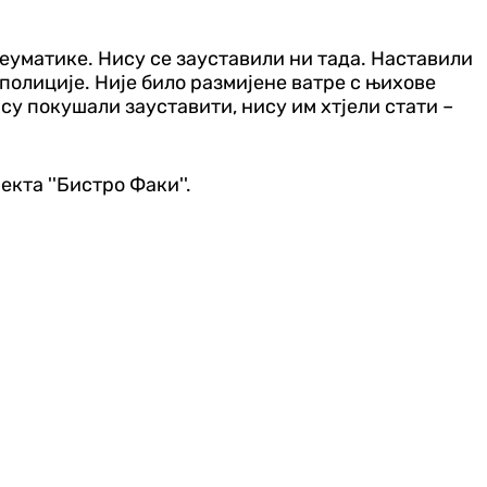
пнеуматике. Нису се зауставили ни тада. Наставили
 полиције. Није било размијене ватре с њихове
су покушали зауставити, нису им хтјели стати –
кта ''Бистро Факи''.