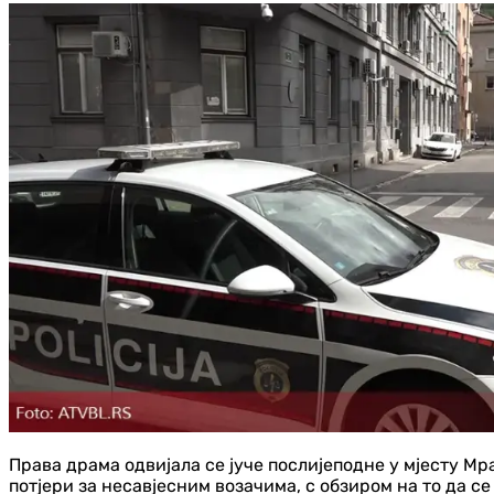
Права драма одвијала се јуче послијеподне у мјесту М
потјери за несавјесним возачима, с обзиром на то да с