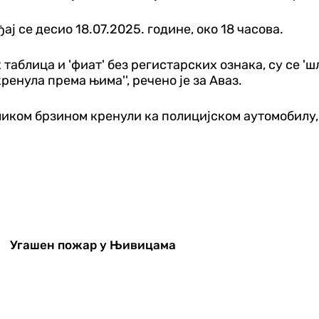
ај се десио 18.07.2025. године, око 18 часова.
таблица и 'фиат' без регистарских ознака, су се 'шл
енула према њима'', речено је за Аваз.
еликом брзином кренули ка полицијском аутомобилу
Угашен пожар у Њивицама