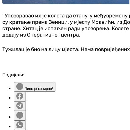
''Упозоравао их је колега да стану, у међувремену
су кретање према Зеници, у мјесту Мравићи, из До
стране. Хитац је испаљен ради упозорења. Колеге
додају из Оперативног центра.
Тужилац је био на лицу мјеста. Нема повријеђених 
Подијели:
Линк је копиран!