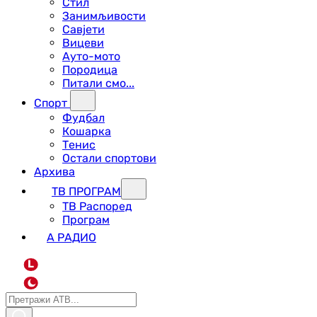
Стил
Занимљивости
Савјети
Вицеви
Ауто-мото
Породица
Питали смо...
Спорт
Фудбал
Кошарка
Тенис
Остали спортови
Архива
ТВ ПРОГРАМ
ТВ Распоред
Програм
А РАДИО
L