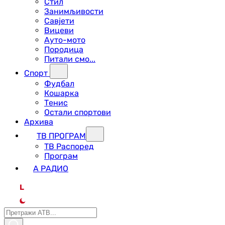
Стил
Занимљивости
Савјети
Вицеви
Ауто-мото
Породица
Питали смо...
Спорт
Фудбал
Кошарка
Тенис
Остали спортови
Архива
ТВ ПРОГРАМ
ТВ Распоред
Програм
А РАДИО
L