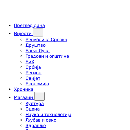
Преглед дана
Вијести
Република Српска
Друштво
Бања Лука
Градови и општине
БиХ
Србија
Регион
Свијет
Економија
Хроника
Магазин
Култура
Сцена
Наука и технологија
Љубав и секс
Здравље