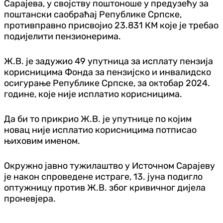
Сарајева, у својству поштоноше у предузећу за
поштански саобраћај Републике Српске,
противправно присвојио 23.831 КМ које је требао
подијелити пензионерима.
Ж.В. је задужио 49 упутница за исплату пензија
корисницима Фонда за пензијско и инвалидско
осигурање Републике Српске, за октобар 2024.
године, које није исплатио корисницима.
Да би то прикрио Ж.В. је упутнице по којим
новац није исплатио корисницима потписао
њиховим именом.
Окружно јавно тужилаштво у Источном Сарајеву
је након спроведене истраге, 13. јуна подигло
оптужницу против Ж.В. због кривичног дијела
проневјера.