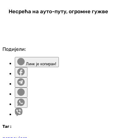
Несрећа на ауто-путу, огромне гужве
Подијели:
Линк је копиран!
Таг
: