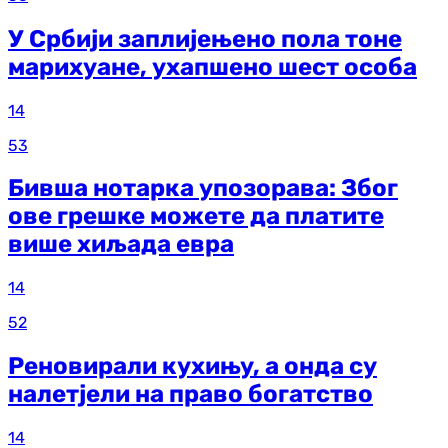
У Србији заплијењено пола тоне
марихуане, ухапшено шест особа
14
53
Бивша нотарка упозорава: Због
ове грешке можете да платите
више хиљада евра
14
52
Реновирали кухињу, а онда су
налетјели на право богатство
14