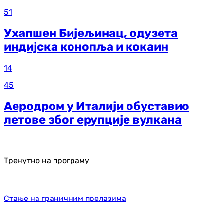
51
Ухапшен Бијељинац, одузета
индијска конопља и кокаин
14
45
Аеродром у Италији обуставио
летове због ерупције вулкана
Тренутно на програму
Стање на граничним прелазима