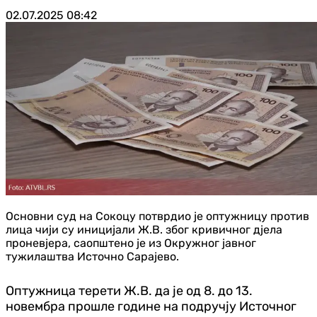
02.07.2025
08:42
Основни суд на Сокоцу потврдио је оптужницу против
лица чији су иницијали Ж.В. због кривичног дјела
проневјера, саопштено је из Окружног јавног
тужилаштва Источно Сарајево.
Оптужница терети Ж.В. да је од 8. до 13.
новембра прошле године на подручју Источног