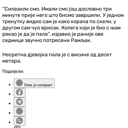
''Силазили смо. Имали смо још дословно три
минуте прије него што бисмо завршили. У једном
тренутку видио сам је како корача по скели, у
другом сам чуо врисак. Колега који је био с њом
рекао је да је пала'', изјавио је раније ове
седмице звучно потресени Рамљак.
Несретна д‌јевојка пала је с висине од десет
метара.
Подијели:
Линк је копиран!