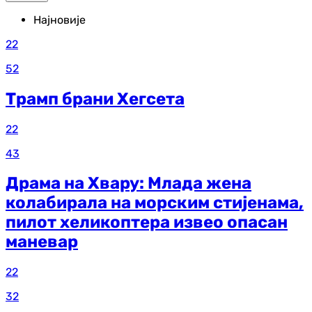
Најновије
22
52
Трамп брани Хегсета
22
43
Драма на Хвару: Млада жена
колабирала на морским стијенама,
пилот хеликоптера извео опасан
маневар
22
32