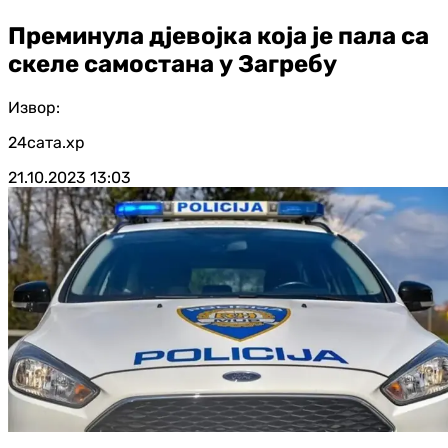
Преминула дјевојка која је пала са
скеле самостана у Загребу
Извор:
24сата.хр
21.10.2023
13:03