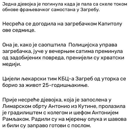
Једна дјевојка је погинула када је пала са скеле током
обнове фрањевачког самостана у Загребу.
Несрећа се догодила на загребачком Капитолу
ове седмице.
Она је, како је саопштила Полицијска управа
загребачка, јуче у вечерњим сатима преминула
од задобијених повреда, пренијели су хрвaтски
медији.
Цијели љекарски тим КБЦ-а Загреб од уторка се
борио за живот 25-годишњакиње.
Прије несреће д‌јевојка, која је запослена у
Лимарском обрту Антонио из Кутине, пролазила
је градилиштем с колегом и шефом Антонијем
Рамљаком. Радили су на мјерењу олука и шавова
и били су заправо готови с послом.