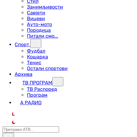
Стил
Занимљивости
Савјети
Вицеви
Ауто-мото
Породица
Питали смо...
Спорт
Фудбал
Кошарка
Тенис
Остали спортови
Архива
ТВ ПРОГРАМ
ТВ Распоред
Програм
А РАДИО
L