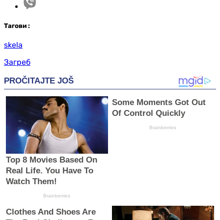
Таг
ови
:
skela
Загреб