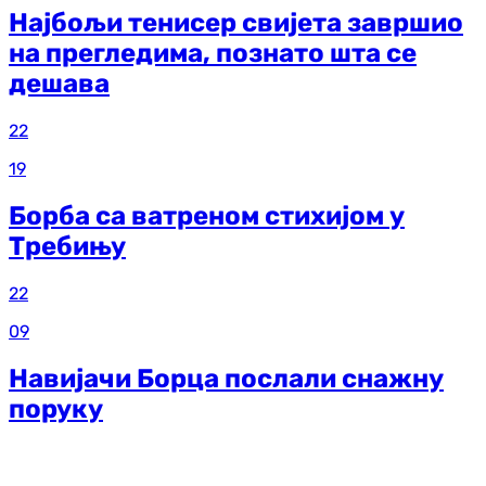
Најбољи тенисер свијета завршио
на прегледима, познато шта се
дешава
22
19
Борба са ватреном стихијом у
Требињу
22
09
Навијачи Борца послали снажну
поруку