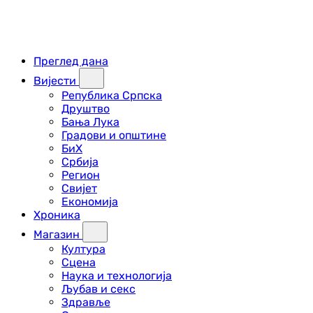
Преглед дана
Вијести
Република Српска
Друштво
Бања Лука
Градови и општине
БиХ
Србија
Регион
Свијет
Економија
Хроника
Магазин
Култура
Сцена
Наука и технологија
Љубав и секс
Здравље