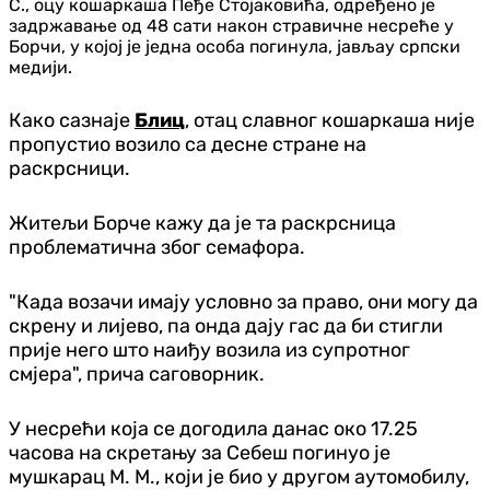
С., оцу кошаркаша Пеђе Стојаковића, одређено је
задржавање од 48 сати након стравичне несреће у
Борчи, у којој је једна особа погинула, јављау српски
медији.
Како сазнаје
Блиц
, отац славног кошаркаша није
пропустио возило са десне стране на
раскрсници.
Житељи Борче кажу да је та раскрсница
проблематична због семафора.
"Када возачи имају условно за право, они могу да
скрену и лијево, па онда дају гас да би стигли
прије него што наиђу возила из супротног
смјера", прича саговорник.
У несрећи која се догодила данас око 17.25
часова на скретању за Себеш погинуо је
мушкарац М. М., који је био у другом аутомобилу,