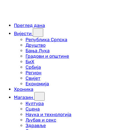
Преглед дана
Вијести
Република Српска
Друштво
Бања Лука
Градови и општине
БиХ
Србија
Регион
Свијет
Економија
Хроника
Магазин
Култура
Сцена
Наука и технологија
Љубав и секс
Здравље