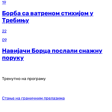
19
Борба са ватреном стихијом у
Требињу
22
09
Навијачи Борца послали снажну
поруку
Тренутно на програму
Стање на граничним прелазима