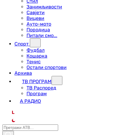
Стил
Занимљивости
Савјети
Вицеви
Ауто-мото
Породица
Питали смо...
Спорт
Фудбал
Кошарка
Тенис
Остали спортови
Архива
ТВ ПРОГРАМ
ТВ Распоред
Програм
А РАДИО
L