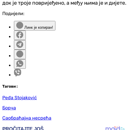
док је троје повријеђено, а међу њима је и дијете.
Подијели:
Линк је копиран!
Таг
ови
:
Peđa Stojaković
Борча
Саобраћајна несрећа