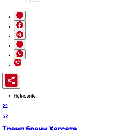
Најновије
22
52
Трамп брани Хегсета