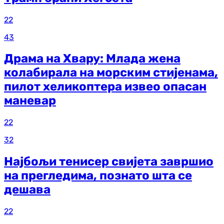
22
43
Драма на Хвару: Млада жена
колабирала на морским стијенама,
пилот хеликоптера извео опасан
маневар
22
32
Најбољи тенисер свијета завршио
на прегледима, познато шта се
дешава
22