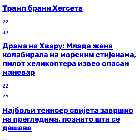
Трамп брани Хегсета
22
43
Драма на Хвару: Млада жена
колабирала на морским стијенама,
пилот хеликоптера извео опасан
маневар
22
32
Најбољи тенисер свијета завршио
на прегледима, познато шта се
дешава