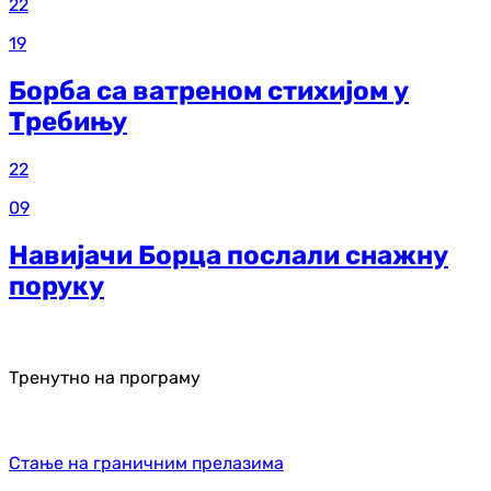
22
19
Борба са ватреном стихијом у
Требињу
22
09
Навијачи Борца послали снажну
поруку
Тренутно на програму
Стање на граничним прелазима