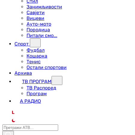
Стил
Занимљивости
Савјети
Вицеви
Ауто-мото
Породица
Питали смо...
Спорт
Фудбал
Кошарка
Тенис
Остали спортови
Архива
ТВ ПРОГРАМ
ТВ Распоред
Програм
А РАДИО
L