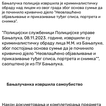
Бањалучка полиција извршила је криминалистичку
обраду над лицем из овог града због основа сумње да
је починило кривично дјело "Неовлашћено
објављивање и приказивање туђег списа, портрета и
снимка".
"Полицијски службеници Полицијске управе
Бањалука, 08.11.2023. године, извршили су
криминалистичку обраду лица М.М. из Бањалуке,
због постојања основа сумње да је починило
кривично дјело "Неовлашћено објављивање и
приказивање туђег списа, портрета и снимка"",
саопштено је из ПУ Бањалука.
Бањалучанка извршила самоубиство
Након докуметовања и комплетирања предмета