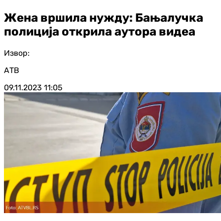
Жена вршила нужду: Бањалучка
полиција открила аутора видеа
Извор:
АТВ
09.11.2023
11:05