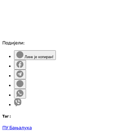
Подијели:
Линк је копиран!
Таг
:
ПУ Бањалука