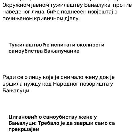
Окружном јавном тужилаштву Бањалука, против
наведеног лица, биће поднесен извјештај о
почињеном кривичном дјелу.
Тужилаштво ће испитати околности
самоубиства Бањалучанке
Ради се о лицу које је снимало жену док је
вршила нужду код Народног позоришта у
Бањалуци.
Цигановић о самоубиству жене у
Бањалуци: Требало је да заврши само са
прекршајем