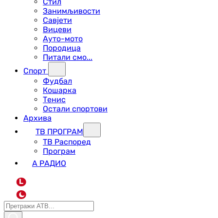
Стил
Занимљивости
Савјети
Вицеви
Ауто-мото
Породица
Питали смо...
Спорт
Фудбал
Кошарка
Тенис
Остали спортови
Архива
ТВ ПРОГРАМ
ТВ Распоред
Програм
А РАДИО
L