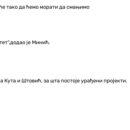
шће тако да ћемо морати да смањимо
тет“,додао је Минић.
Кута и Штовић, за шта постоје урађени пројекти.