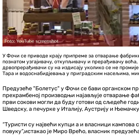
У Фочи се приводе крају припреме за отварање фабрике
познатом узгајивачу, откупљивачу и прерађивачу воћа
дрвопрерађивачи су на издисају уколико се не промиј
Тара и водоснабидјевања у приградским насељима, ми
Предузеће "Болетус" у Фочи се бави органском п
прехрамбеној производњи најављује отварање фаб
први сокови могли да буду готови од сљедеће годин
Шведску, а печурке у Италију, Аустрију и Њемачк
“Туристи су највећи купци а и власници кампова с
повуку“,истакао је Миро Врећо, власник предузећа