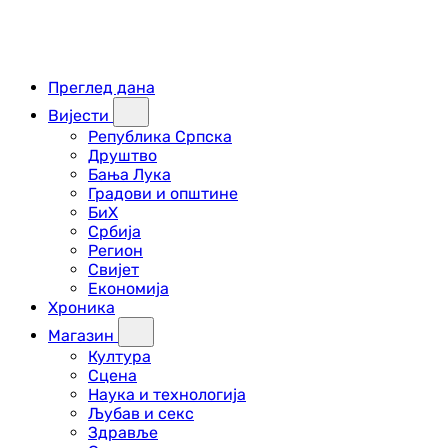
Преглед дана
Вијести
Република Српска
Друштво
Бања Лука
Градови и општине
БиХ
Србија
Регион
Свијет
Економија
Хроника
Магазин
Култура
Сцена
Наука и технологија
Љубав и секс
Здравље