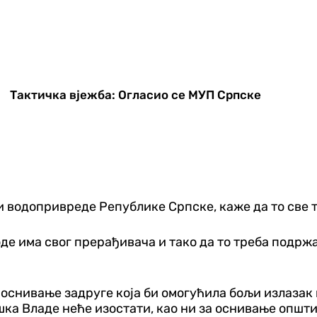
Тактичка вјежба: Огласио се МУП Српске
 водопривреде Републике Српске, каже да то све 
де има свог прерађивача и тако да то треба подржа
снивање задруге која би омогућила бољи излазак 
 Владе неће изостати, као ни за оснивање општин