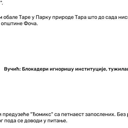
".
обале Таре у Парку природе Тара што до сада нисмо
 општине Фоча.
Вучић: Блокадери игноришу институције, тужила
 предузеће "Ђомикс" са петнаест запослених. Без 
г пода се доводи у питање.