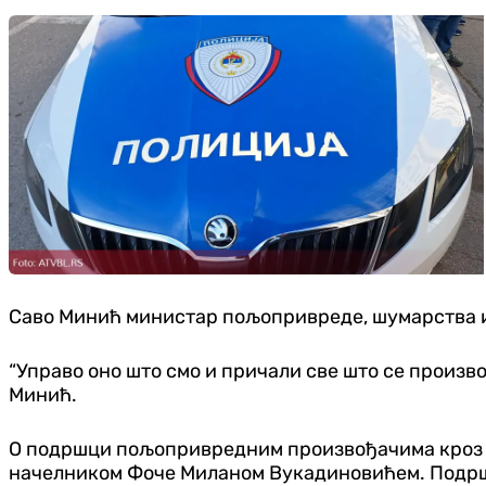
Саво Минић министар пољопривреде, шумарства и
“Управо оно што смо и причали све што се произво
Минић.
О подршци пољопривредним произвођачима кроз о
начелником Фоче Миланом Вукадиновићем. Подршка