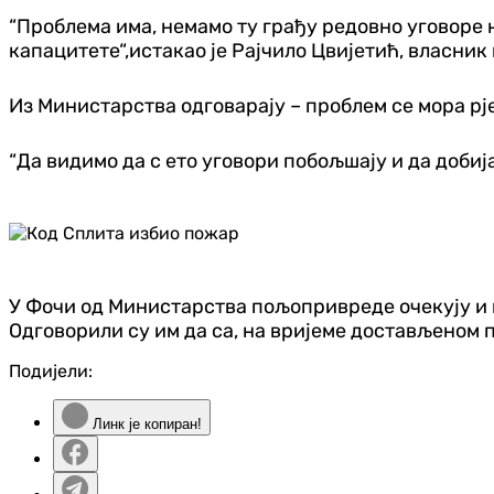
“Проблема има, немамо ту грађу редовно уговоре 
капацитете“,истакао је Рајчило Цвијетић, власник
Из Министарства одговарају – проблем се мора р
“Да видимо да с ето уговори побољшају и да добија
У Фочи од Министарства пољопривреде очекују и 
Одговорили су им да са, на вријеме достављеном 
Подијели:
Линк је копиран!