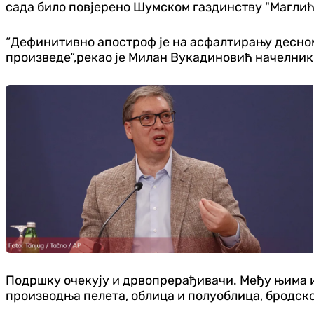
сада било повјерено Шумском газдинству "Маглић
“Дефинитивно апостроф је на асфалтирању десном 
произведе“,рекао је Милан Вукадиновић начелник
Подршку очекују и дрвопрерађивачи. Међу њима и
производња пелета, облица и полуоблица, бродско