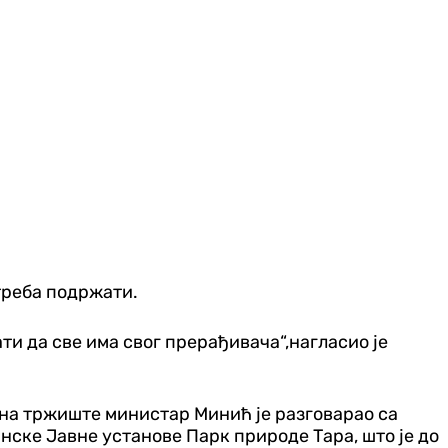
треба подржати.
ти да све има свог прерађивача“,нагласио је
на тржиште министар Минић је разговарао са
ске Јавне установе Парк природе Тара, што је до