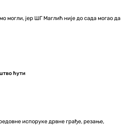
 могли, јер ШГ Маглић није до сада могао да
штво ћути
редовне испоруке дрвне грађе, резање,