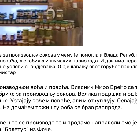
 за производњу сокова у чему је помогла и Влада Репуб
, поврћа, љекобиља и шумских производа. И док има пер
ене услови снабдјевања. О рјешавању овог горућег проб
нистар
роизводњом воћа и поврћа. Власник Миро Врећо са
рике за производњу сокова. Велика подршка и од В
е. Узгајају воће и поврће, али и откупљују. Освај
у. На домаћем тржишту роба се брзо распрода.
ве што се производе то и продамо направоли смо је
 "Болетус" из Фоче.