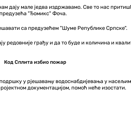
нам дају мале једва издржавамо. Све то нас прити
 предузећа "Ђомикс" Фоча.
јешавати са предузећем "Шуме Републике Српске".
ју редовније грађу и да то буде и количина и квали
Код Сплита избио пожар
подршку у рјешавању водоснабдијевања у насељима 
пројектном документацијом, помоћ неће изостати.