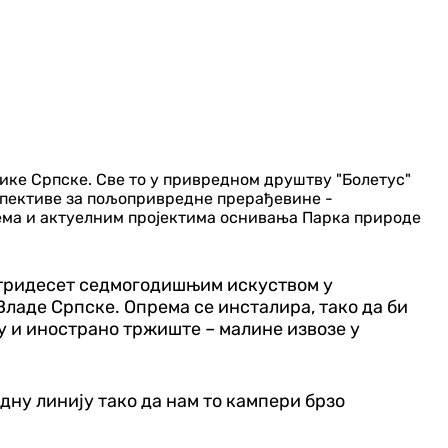
лике Српске. Све то у привредном друштву "Болетус"
спективе за пољопривредне прерађевине -
лема и актуелним пројектима оснивања Парка природе
 тридесет седмогодишњим искуством у
ладе Српске. Опрема се инсталира, тако да би
ају и инострано тржиште – малине извозе у
дну линију тако да нам то кампери брзо