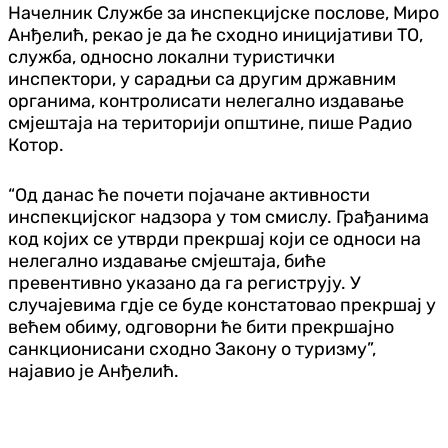
Начелник Службе за инспекцијске послове, Миро
Анђелић, рекао је да ће сходно иницијативи ТО,
служба, односно локални туристички
инспектори, у сарадњи са другим државним
органима, контролисати нелегално издавање
смјештаја на територији општине, пише Радио
Котор.
“Од данас ће почети појачане активности
инспекцијског надзора у том смислу. Грађанима
код којих се утврди прекршај који се односи на
нелегално издавање смјештаја, биће
превентивно указано да га региструју. У
случајевима гдје се буде констатовао прекршај у
већем обиму, одговорни ће бити прекршајно
санкционисани сходно Закону о туризму”,
најавио је Анђелић.