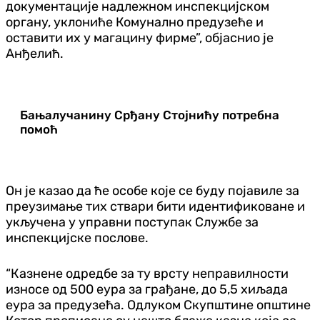
документације надлежном инспекцијском
органу, уклониће Комунално предузеће и
оставити их у магацину фирме”, објаснио је
Анђелић.
Бањалучанину Срђану Стојнићу потребна
помоћ
Он је казао да ће особе које се буду појавиле за
преузимање тих ствари бити идентификоване и
укључена у управни поступак Службе за
инспекцијске послове.
“Казнене одредбе за ту врсту неправилности
износе од 500 еура за грађане, до 5,5 хиљада
еура за предузећа. Одлуком Скупштине општине