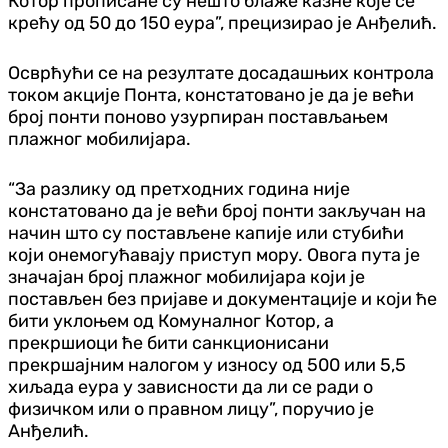
Котор прописане су нешто блаже казне које се
крећу од 50 до 150 еура”, прецизирао је Анђелић.
Осврћући се на резултате досадашњих контрола
током акције Понта, констатовано је да је већи
број понти поново узурпиран постављањем
плажног мобилијара.
“За разлику од претходних година није
констатовано да је већи број понти закључан на
начин што су постављене капије или стубићи
који онемогућавају приступ мору. Овога пута је
значајан број плажног мобилијара који је
постављен без пријаве и документације и који ће
бити уклоњем од Комуналног Котор, а
прекршиоци ће бити санкционисани
прекршајним налогом у износу од 500 или 5,5
хиљада еура у зависности да ли се ради о
физичком или о правном лицу”, поручио је
Анђелић.