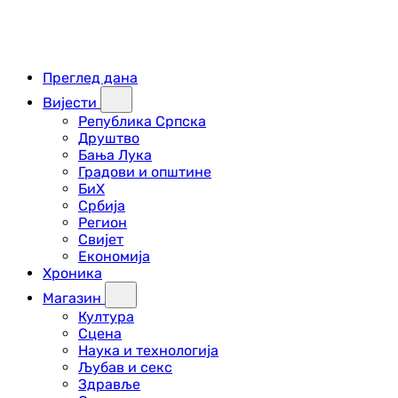
Преглед дана
Вијести
Република Српска
Друштво
Бања Лука
Градови и општине
БиХ
Србија
Регион
Свијет
Економија
Хроника
Магазин
Култура
Сцена
Наука и технологија
Љубав и секс
Здравље