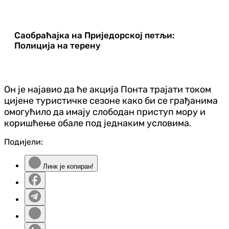
Саобраћајка на Приједорској петљи:
Полиција на терену
Он је најавио да ће акција Понта трајати током
цијене туристичке сезоне како би се грађанима
омогућило да имају слободан приступ мору и
коришћење обале под једнаким условима.
Подијели:
Линк је копиран!