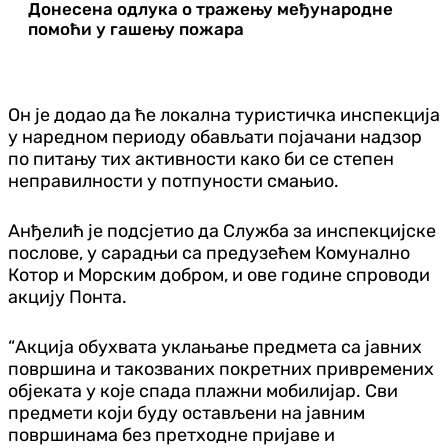
Донесена одлука о тражењу међународне
помоћи у гашењу пожара
Он је додао да ће локална туристичка инспекција
у наредном периоду обављати појачани надзор
по питању тих активности како би се степен
неправилности у потпуности смањио.
Анђелић је подсјетио да Служба за инспекцијске
послове, у сарадњи са предузећем Комунално
Котор и Морским добром, и ове године спроводи
акцију Понта.
“Акција обухвата уклањање предмета са јавних
површина и такозваних покретних привремених
објеката у које спада плажни мобилијар. Сви
предмети који буду остављени на јавним
површинама без претходне пријаве и