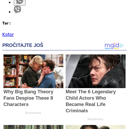
Таг
:
Kotor