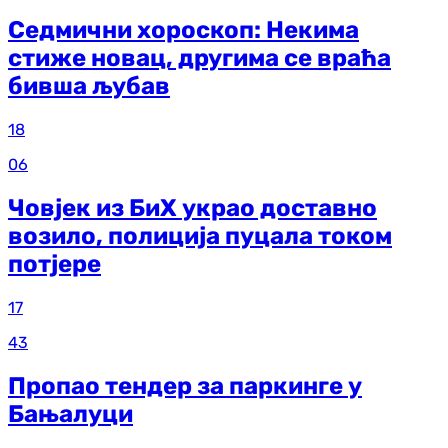
Седмични хороскоп: Некима
стиже новац, другима се враћа
бивша љубав
18
06
Човјек из БиХ украо доставно
возило, полиција пуцала током
потјере
17
43
Пропао тендер за паркинге у
Бањалуци