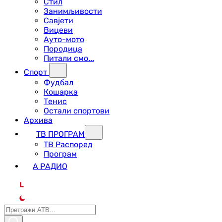
Стил
Занимљивости
Савјети
Вицеви
Ауто-мото
Породица
Питали смо...
Спорт
Фудбал
Кошарка
Тенис
Остали спортови
Архива
ТВ ПРОГРАМ
ТВ Распоред
Програм
А РАДИО
L