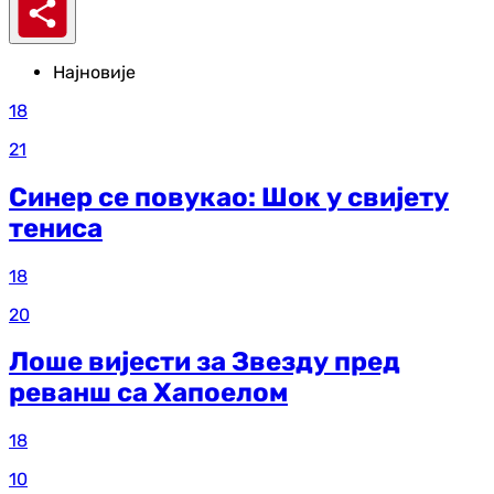
Најновије
18
21
Синер се повукао: Шок у свијету
тениса
18
20
Лоше вијести за Звезду пред
реванш са Хапоелом
18
10