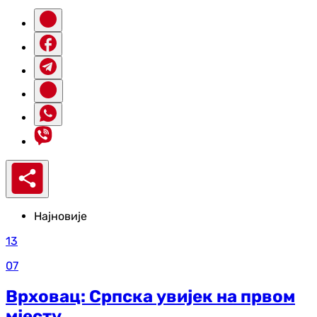
Најновије
13
07
Врховац: Српска увијек на првом
мјесту