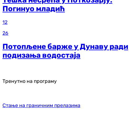
Тешка несрећа у Поткозарју:
Погинуо младић
12
26
Потопљене барже у Дунаву ради
подизања водостаја
Тренутно на програму
Стање на граничним прелазима