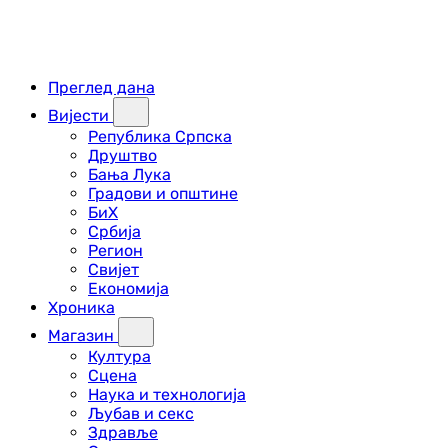
Преглед дана
Вијести
Република Српска
Друштво
Бања Лука
Градови и општине
БиХ
Србија
Регион
Свијет
Економија
Хроника
Магазин
Култура
Сцена
Наука и технологија
Љубав и секс
Здравље