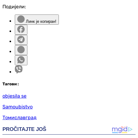
Подијели:
Линк је копиран!
Таг
ови
:
objesila se
Samoubistvo
Томиславград