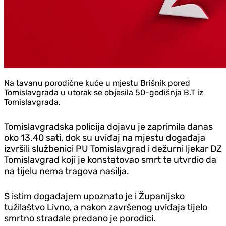
Na tavanu porodične kuće u mjestu Brišnik pored
Tomislavgrada u utorak se objesila 50-godišnja B.T iz
Tomislavgrada.
Tomislavgradska policija dojavu je zaprimila danas
oko 13.40 sati, dok su uviđaj na mjestu događaja
izvršili službenici PU Tomislavgrad i dežurni ljekar DZ
Tomislavgrad koji je konstatovao smrt te utvrdio da
na tijelu nema tragova nasilja.
S istim događajem upoznato je i Županijsko
tužilaštvo Livno, a nakon završenog uviđaja tijelo
smrtno stradale predano je porodici.