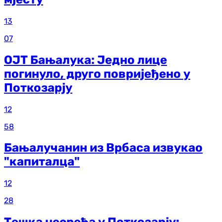
13
07
ОЈТ Бањалука: Једно лице
погинуло, друго повријеђено у
Поткозарју
12
58
Бањалучанин из Врбаса извукао
"капиталца"
12
28