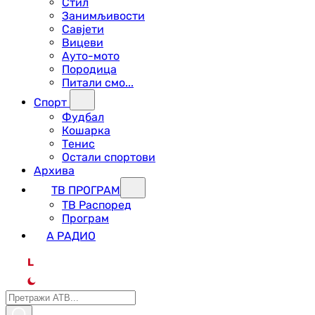
Стил
Занимљивости
Савјети
Вицеви
Ауто-мото
Породица
Питали смо...
Спорт
Фудбал
Кошарка
Тенис
Остали спортови
Архива
ТВ ПРОГРАМ
ТВ Распоред
Програм
А РАДИО
L