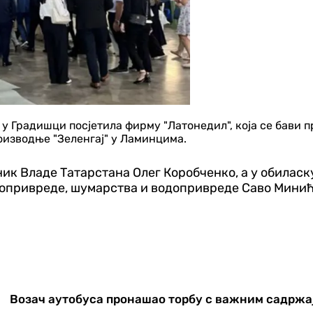
е у Градишци посјетила фирму "Латонедил", која се бави
оизводње "Зеленгај" у Ламинцима.
ник Владе Татарстана Олег Коробченко, а у обилас
опривреде, шумарства и водопривреде Саво Минић,
Возач аутобуса пронашао торбу с важним садржа