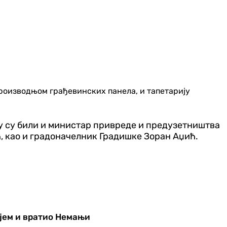
 производњом грађевинских панела, и тапетарију
ку су били и министар привреде и предузетништва
 као и градоначелник Градишке Зоран Аџић.
јем и вратио Немањи