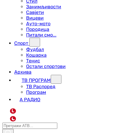
Стил
Занимљивости
Савјети
Вицеви
Ауто-мото
Породица
Питали смо...
Спорт
Фудбал
Кошарка
Тенис
Остали спортови
Архива
ТВ ПРОГРАМ
ТВ Распоред
Програм
А РАДИО
L