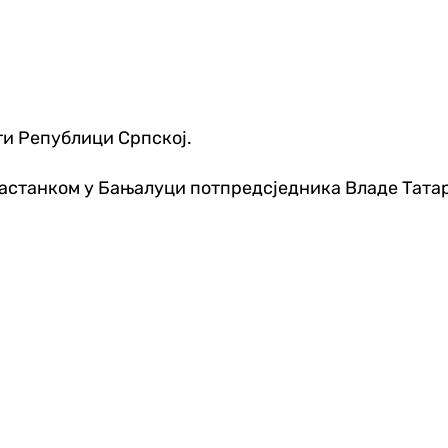
ти Републици Српској.
 састанком у Бањалуци потпредсједника Владе Тата