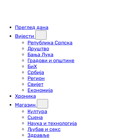
Преглед дана
Вијести
Република Српска
Друштво
Бања Лука
Градови и општине
БиХ
Србија
Регион
Свијет
Економија
Хроника
Магазин
Култура
Сцена
Наука и технологија
Љубав и секс
Здравље