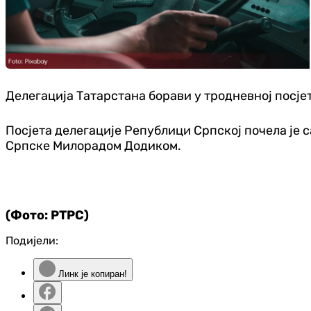
Делегација Татарстана борави у тродневној посје
Посјета делегације Републици Српској почела је
Српске Милорадом Додиком.
(Фото: РТРС)
Подијели:
Линк је копиран!