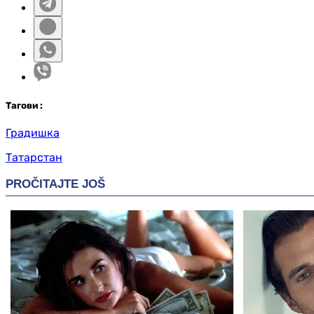
Таг
ови
:
Градишка
Татарстан