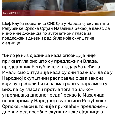
Шеф Клуба посланика СНСД-а у Народној скупштини
Републике Српске Срђан Мазалица рекао је данас да
нико није дужан да по аутоматизму гласа за
предложени дневни ред било које скупштине
сједнице.
"Било је низ сједница када опозиција није
прихватила оно што су предложили Влада,
предсједник Републике и владајућа већина.
Имали смо ситуације када су они тражили да се у
Народној скупштини расправља о два закона
који су требали бити разматрани у парламенту
БиХ, па су гласали против тога приликом
утврђивања дневног реда", рекао је Мазалица
новинарима у Народној скупштини Републике
Српске, након што није прихваћен предложени
дневни ред посебне скупштинске сједнице о