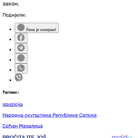
закон.
Подијели:
Линк је копиран!
Таг
ови
:
opozicija
Народна скупштина Републике Српске
Срђан Мазалица