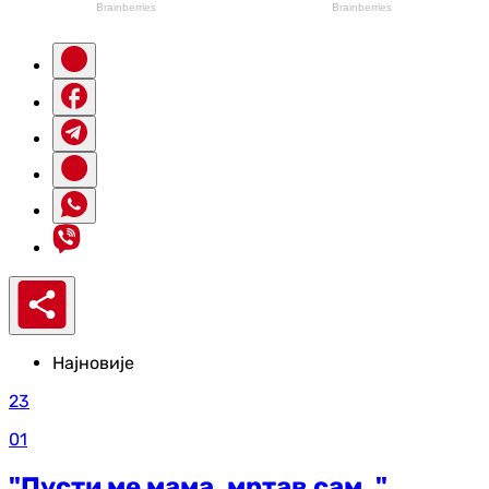
Најновије
23
01
"Пусти ме мама, мртав сам.."