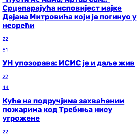
Срцепарајућа исповијест мајке
Дејана Митровића који је погинуо у
несрећи
22
51
УН упозорава: ИСИС је и даље жив
22
44
Куће на подручјима захваћеним
пожарима код Требиња нису
угрожене
22