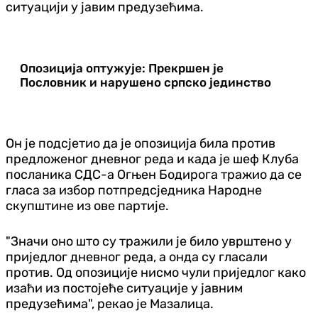
ситуацији у јавим предузећима.
Опозиција оптужује: Прекршен је
Пословник и нарушено српско јединство
Он је подсјетио да је опозиција била против
предложеног дневног реда и када је шеф Клуба
посланика СДС-а Огњен Бодирога тражио да се
гласа за избор потпредсједника Народне
скупштине из ове партије.
"Значи оно што су тражили је било уврштено у
приједлог дневног реда, а онда су гласали
против. Од опозиције нисмо чули приједлог како
изаћи из постојеће ситуације у јавним
предузећима", рекао је Мазалица.