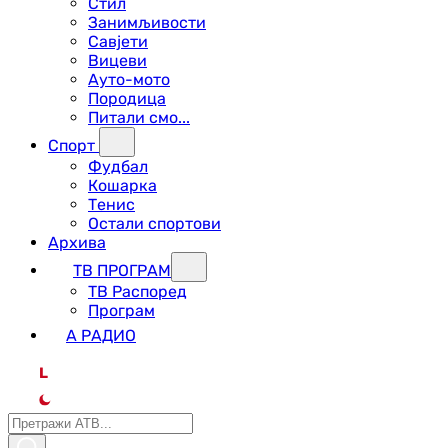
Стил
Занимљивости
Савјети
Вицеви
Ауто-мото
Породица
Питали смо...
Спорт
Фудбал
Кошарка
Тенис
Остали спортови
Архива
ТВ ПРОГРАМ
ТВ Распоред
Програм
А РАДИО
L