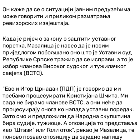
Он каже да се о ситуацији јавним предузећима
може говорити и приликом разматрања
ревизорских извјештаја.
Када је ријеч о закону о заштити уставног
поретка, Мазалица је навео да је новим
приједлогом побољшано оно што је Уставни суд
Републике Српске тражио да се исправи, а то је
избор чланова Високог судског и тужилачког
савјета (ВСТС).
"Ево и Игор Црнадак (ПДП) је говорио да ми
требамо процесуирати Кристијана Шмита. Ми
сада не бирамо чланове ВСТС, а они неће да
процесуирају онога ко напада уставни поредак.
Зато смо и предложили да Народна скупштина
бира судије, тужиоце. А опозиција то представља
као `Штази` или Голи оток", рекао је Мазалица, те
поново позвао опозицију да заједно напишу