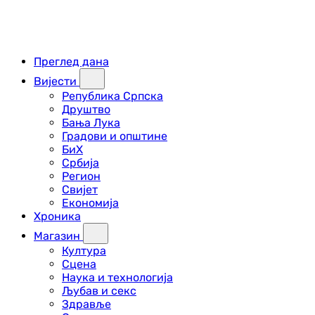
Преглед дана
Вијести
Република Српска
Друштво
Бања Лука
Градови и општине
БиХ
Србија
Регион
Свијет
Економија
Хроника
Магазин
Култура
Сцена
Наука и технологија
Љубав и секс
Здравље