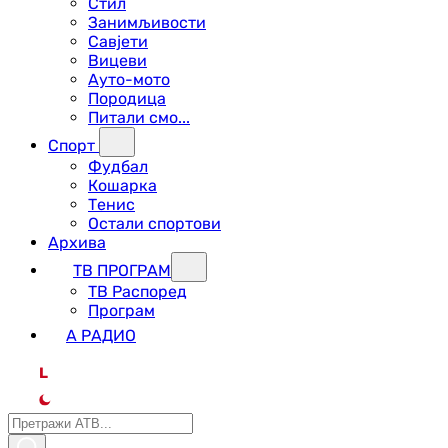
Стил
Занимљивости
Савјети
Вицеви
Ауто-мото
Породица
Питали смо...
Спорт
Фудбал
Кошарка
Тенис
Остали спортови
Архива
ТВ ПРОГРАМ
ТВ Распоред
Програм
А РАДИО
L