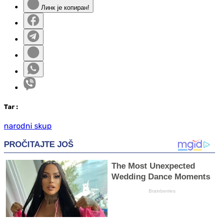
Линк је копиран!
Таг
:
narodni skup