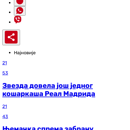
Најновије
21
53
Звезда довела још једног
кошаркаша Реал Мадрида
21
43
Њемачка спрема забрану