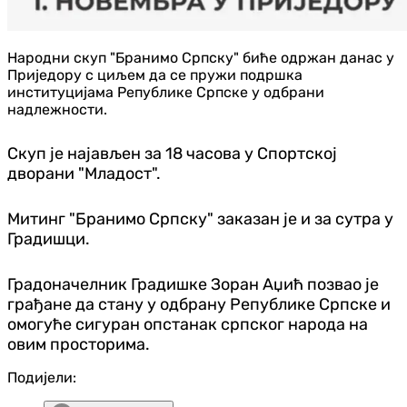
Народни скуп "Бранимо Српску" биће одржан данас у
Приједору с циљем да се пружи подршка
институцијама Републике Српске у одбрани
надлежности.
Скуп је најављен за 18 часова у Спортској
дворани "Младост".
Митинг "Бранимо Српску" заказан је и за сутра у
Градишци.
Градоначелник Градишке Зоран Аџић позвао је
грађане да стану у одбрану Републике Српске и
омогуће сигуран опстанак српског народа на
овим просторима.
Подијели: