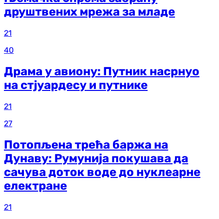
друштвених мрежа за младе
21
40
Драма у авиону: Путник насрнуо
на стјуардесу и путнике
21
27
Потопљена трећа баржа на
Дунаву: Румунија покушава да
сачува доток воде до нуклеарне
електране
21