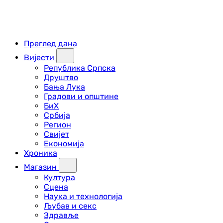
Преглед дана
Вијести
Република Српска
Друштво
Бања Лука
Градови и општине
БиХ
Србија
Регион
Свијет
Економија
Хроника
Магазин
Култура
Сцена
Наука и технологија
Љубав и секс
Здравље