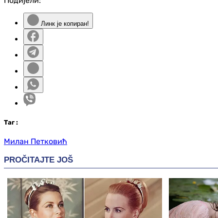
Подијели:
Линк је копиран!
Таг
:
Милан Петковић