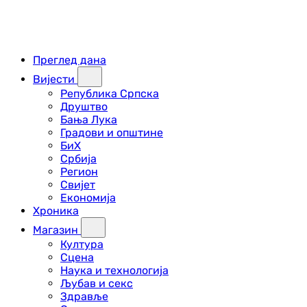
Преглед дана
Вијести
Република Српска
Друштво
Бања Лука
Градови и општине
БиХ
Србија
Регион
Свијет
Економија
Хроника
Магазин
Култура
Сцена
Наука и технологија
Љубав и секс
Здравље