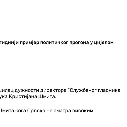
гиднији примјер политичког прогона у цијелом
ршилац дужности директора "Службеног гласника
ука Кристијана Шмита.
Шмита кога Српска не сматра високим