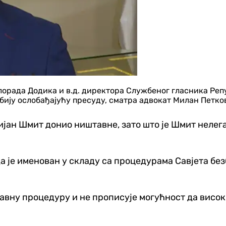
орада Додика и в.д. директора Службеног гласника Реп
обију ослобађајућу пресуду, сматра адвокат Милан Петко
стијан Шмит донио ништавне, зато што је Шмит неле
а је именован у складу са процедурама Савјета без
одавну процедуру и не прописује могућност да висо