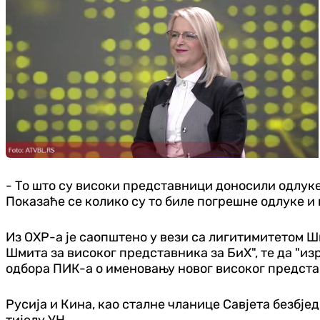
- То што су високи представници доносили одлуке 
Показаће се колико су то биле погрешне одлуке и 
Из ОХР-а је саопштено у вези са лигитимитетом Ш
Шмита за високог представника за БиХ", те да "и
одбора ПИК-а о именовању новог високог предста
Русија и Кина, као сталне чланице Савјета безбје