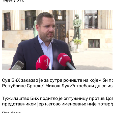
тијелу УН.
Суд БиХ заказао је за сутра рочиште на којем б
Републике Српске" Милош Лукић требали да се из
Тужилаштво БиХ подигло је оптужницу против До
представником јер његово именовање није потврђе