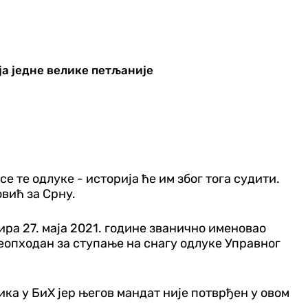
а једне велике петљаније
 те одлуке - историја ће им због тога судити.
овић за Срну.
ира 27. маја 2021. године званично именовао
неопходан за ступање на снагу одлуке Управног
ика у БиХ јер његов мандат није потврђен у овом