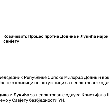
Ковачевић: Процес против Додика и Лукића најри
свијету
и предсједник Републике Српске Милорад Додик и в
јасне о кривици по оптужници за непоштовање одл
дика и Лукића за непоштовање одлука Кристијана 
но у Савјету безбједности УН.