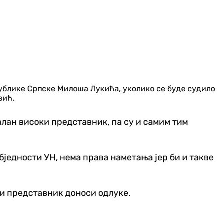
ублике Српске Милоша Лукића, уколико се буде судило
вић.
галан високи представник, па су и самим тим
бједности УН, нема права наметања јер би и такве
ки представник доноси одлуке.