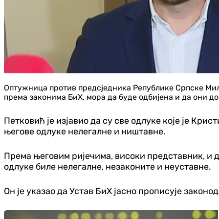
Оптужница против предсједника Републике Српске Мил
према законима БиХ, мора да буде одбијена и да они д
Петковић је изјавио да су све одлуке које је Кри
његове одлуке нелегалне и ништавне.
Према његовим ријечима, високи представник, и д
одлуке биле нелегалне, незаконите и неуставне.
Он је указао да Устав БиХ јасно прописује закон