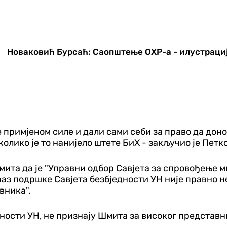
Новаковић Бурсаћ: Саопштење ОХР-а - илустрациј
примјеном силе и дали сами себи за право да доносе
колико је то нанијело штете БиХ - закључио је Петк
мита да је "Управни одбор Савјета за спровођење м
зраз подршке Савјета безбједности УН није правно 
вника".
дности УН, не признају Шмита за високог представн