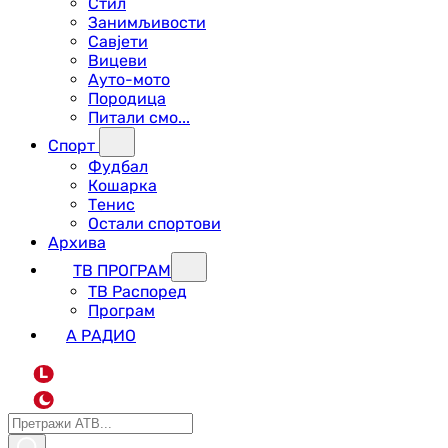
Стил
Занимљивости
Савјети
Вицеви
Ауто-мото
Породица
Питали смо...
Спорт
Фудбал
Кошарка
Тенис
Остали спортови
Архива
ТВ ПРОГРАМ
ТВ Распоред
Програм
А РАДИО
L