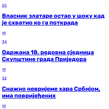
55
Власник златаре остао у шоку кад
је схватио ко га поткрада
19
34
Одржана 18. редовна сједница
Скупштине града Приједора
19
32
Снажно невријеме хара Србијом,
има повријеђених
19