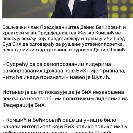
Бошњачки члан Предсједништва Денис Бећировић и
хрватски члан Предсједништва Жељко Комшић не
поштују земљу коју представљају и требају ићи пред
Суд БиХ да одговарају за рушење уставног поретка,
рекао је министар трговине и туризма Денис Шулић.
- Сусрећу се са самопрозваним лидерима
самопрозваних држава које БиХ није признала,
нити ће икада признати - навео је Шулић.
Истакао је да то показује да је БиХ незавршена
земља са неспособним политичким лидерима из
Федерације БиХ.
- Комшић и Бећировић раде да униште било
какави интегритет који БиХ колико толико има у
међународним односима - навео је Шулић.