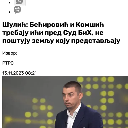
Шулић: Бећировић и Комшић
требају ићи пред Суд БиХ, не
поштују земљу коју представљају
Извор:
РТРС
13.11.2023
08:21