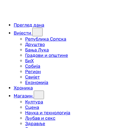
Преглед дана
Вијести
Република Српска
Друштво
Бања Лука
Градови и општине
БиХ
Србија
Регион
Свијет
Економија
Хроника
Магазин
Култура
Сцена
Наука и технологија
Љубав и секс
Здравље