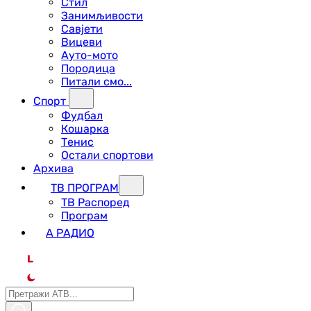
Стил
Занимљивости
Савјети
Вицеви
Ауто-мото
Породица
Питали смо...
Спорт
Фудбал
Кошарка
Тенис
Остали спортови
Архива
ТВ ПРОГРАМ
ТВ Распоред
Програм
А РАДИО
L