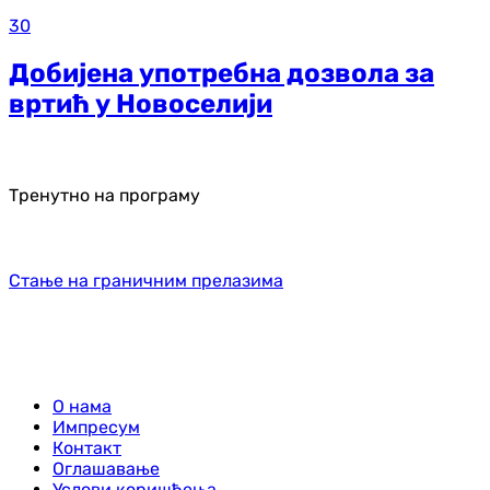
30
Добијена употребна дозвола за
вртић у Новоселији
Тренутно на програму
Стање на граничним прелазима
О нама
Импресум
Контакт
Оглашавање
Услови коришћења