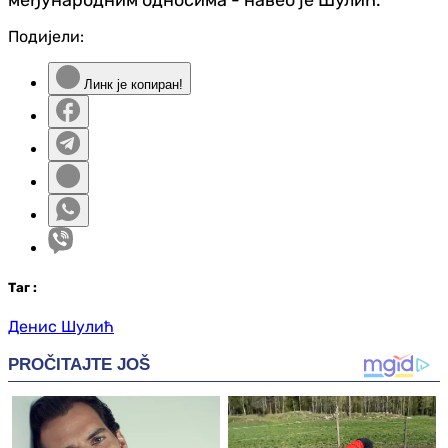
Подијели:
Линк је копиран!
Таг
:
Денис Шулић