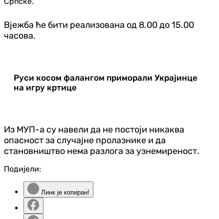
Српске.
Вјежба ће бити реализована од 8.00 до 15.00
часова.
Руси косом фалангом приморали Украјинце
на игру кртице
Из МУП-а су навели да не постоји никаква
опасност за случајне пролазнике и да
становништво нема разлога за узнемиреност.
Подијели:
Линк је копиран!