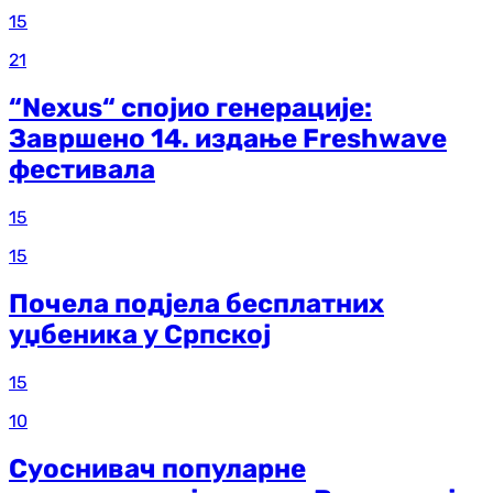
15
21
“Nexus“ спојио генерације:
Завршено 14. издање Freshwave
фестивала
15
15
Почела подјела бесплатних
уџбеника у Српској
15
10
Суоснивач популарне