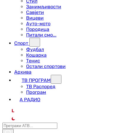
Стил
Занимљивости
Савјети
Вицеви
Ауто-мото
Породица
Питали смо...
Спорт
Фудбал
Кошарка
Тенис
Остали спортови
Архива
ТВ ПРОГРАМ
ТВ Распоред
Програм
А РАДИО
L