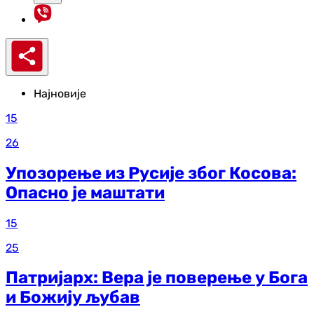
Најновије
15
26
Упозорење из Русије због Косова:
Опасно је маштати
15
25
Патријарх: Вера је поверење у Бога
и Божију љубав