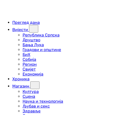
Преглед дана
Вијести
Република Српска
Друштво
Бања Лука
Градови и општине
БиХ
Србија
Регион
Свијет
Економија
Хроника
Магазин
Култура
Сцена
Наука и технологија
Љубав и секс
Здравље