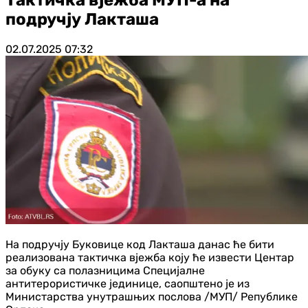
подручју Лакташа
02.07.2025
07:32
На подручју Буковице код Лакташа данас ће бити
реализована тактичка вјежба коју ће извести Центар
за обуку са полазницима Специјалне
антитерористичке јединице, саопштено је из
Министарства унутрашњих послова /МУП/ Републике