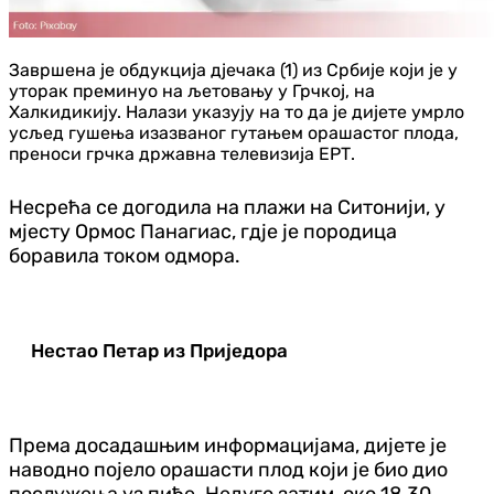
Завршена је обдукција дјечака (1) из Србије који је у
уторак преминуо на љетовању у Грчкој, на
Халкидикију. Налази указују на то да је дијете умрло
усљед гушења изазваног гутањем орашастог плода,
преноси грчка државна телевизија ЕРТ.
Несрећа се догодила на плажи на Ситонији, у
мјесту Ормос Панагиас, гдје је породица
боравила током одмора.
Нестао Петар из Приједора
Према досадашњим информацијама, дијете је
наводно појело орашасти плод који је био дио
послужења уз пиће. Недуго затим, око 18.30