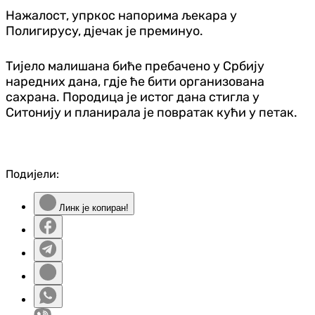
Нажалост, упркос напорима љекара у
Полигирусу, дјечак је преминуо.
Тијело малишана биће пребачено у Србију
наредних дана, гдје ће бити организована
сахрана. Породица је истог дана стигла у
Ситонију и планирала је повратак кући у петак.
Подијели:
Линк је копиран!