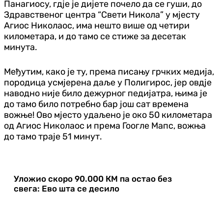
Панагиосу, гдје је дијете почело да се гуши, до
Здравственог центра “Свети Никола” у мјесту
Агиос Николаос, има нешто више од четири
километара, и до тамо се стиже за десетак
минута.
Међутим, како је ту, према писању грчких медија,
породица усмјерена даље у Полигирос, јер овдје
наводно није било дежурног педијатра, њима је
до тамо било потребно бар још сат времена
вожње! Ово мјесто удаљено је око 50 километара
од Агиос Николаос и према Гоогле Мапс, вожња
до тамо траје 51 минут.
Уложио скоро 90.000 КМ па остао без
свега: Ево шта се десило