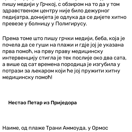
пишу медији у Грчкој, с обзиром на то да у том
здравственом центру није било дежурног
педијатра, донијета је одлука да се дијете хитно
превезе у болницу у Полигирусу.
Према томе што пишу грчки медији, беба, која је
почела да се гуши на плажи и гдје јој је указана
прва помоћ, на прву праву медицинску
интервенцију стигла је тек послије око два сата,
а више од сат времена породица је изгубила у
потрази за љекаром који ће јој пружити хитну
медицинску помоћ!
Нестао Петар из Приједора
Наиме, од плаже Трани Аммоуда, у Ормос