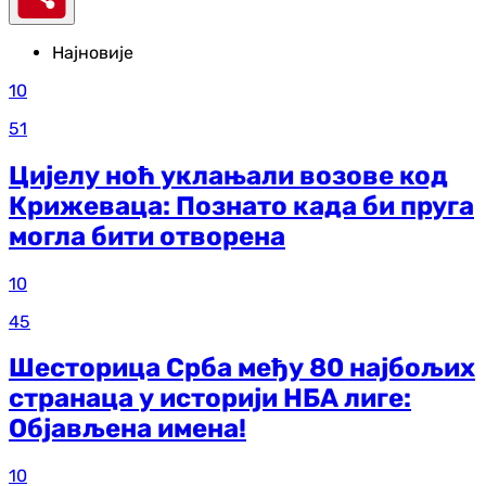
Најновије
10
51
Цијелу ноћ уклањали возове код
Крижеваца: Познато када би пруга
могла бити отворена
10
45
Шесторица Срба међу 80 најбољих
странаца у историји НБА лиге:
Објављена имена!
10