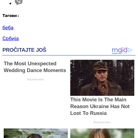
Таг
ови
:
беба
Србија