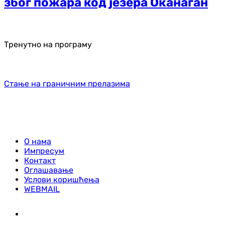
због пожара код језера Оканаган
Тренутно на програму
Стање на граничним прелазима
О нама
Импресум
Контакт
Оглашавање
Услови коришћења
WEBMAIL