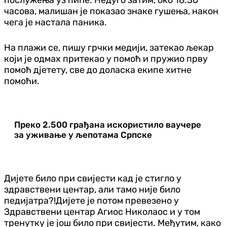
часова, малишан је показао знаке гушења, након
чега је настала паника.
На плажи се, пишу грчки медији, затекао љекар
који је одмах притекао у помоћ и пружио прву
помоћ дјетету, све до доласка екипе хитне
помоћи.
Преко 2.500 грађана искористило ваучере
за уживање у љепотама Српске
Дијете било при свијести кад је стигло у
здравствени центар, али тамо није било
педијатра?!Дијете је потом превезено у
Здравствени центар Агиос Николаос и у том
тренутку је још било при свијести. Међутим, како