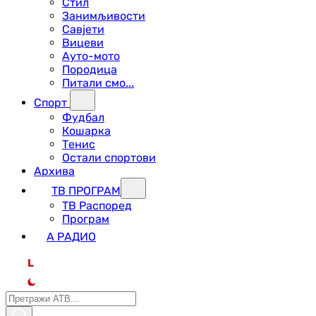
Стил
Занимљивости
Савјети
Вицеви
Ауто-мото
Породица
Питали смо...
Спорт
Фудбал
Кошарка
Тенис
Остали спортови
Архива
ТВ ПРОГРАМ
ТВ Распоред
Програм
А РАДИО
L