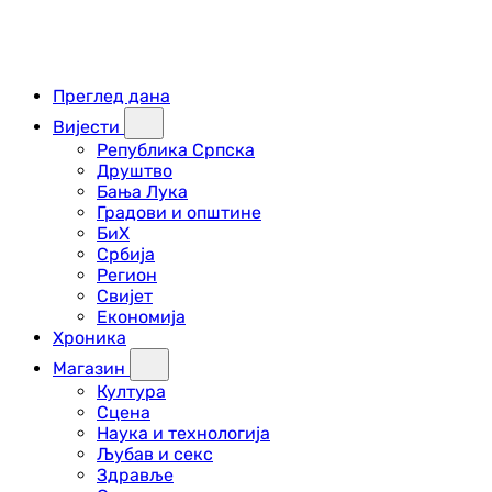
Преглед дана
Вијести
Република Српска
Друштво
Бања Лука
Градови и општине
БиХ
Србија
Регион
Свијет
Економија
Хроника
Магазин
Култура
Сцена
Наука и технологија
Љубав и секс
Здравље