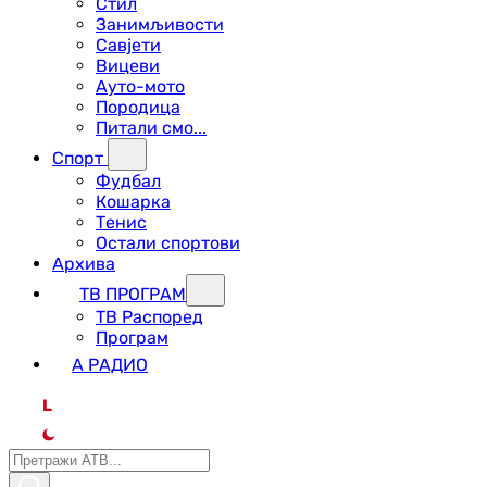
Стил
Занимљивости
Савјети
Вицеви
Ауто-мото
Породица
Питали смо...
Спорт
Фудбал
Кошарка
Тенис
Остали спортови
Архива
ТВ ПРОГРАМ
ТВ Распоред
Програм
А РАДИО
L