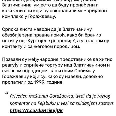
Златичанина, умјесто да буду пронађени и
кажњени они који су оскрнавили меморијални
комплекс у Гораждевцу.
Српска листа наводи да је Златичанину
обезбијеђена правна помоћ, како би бранио
истину од "Куртијеве репресије", а у сталном су
контакту и са његовом породицом.
Позвали су међународне представнике да хитно
реагују и спријече тортуру над Златичанином и
његовом породицом, као и свим Србима у
Гораждевцу који су, како су навели, довољно
пропатили од 1999. године.
Priveden meštanin Goraždevca, tvrdi da je razlog
komentar na Fejsbuku u vezi sa skidanjem zastave
https://t.co/duHci6ujDK