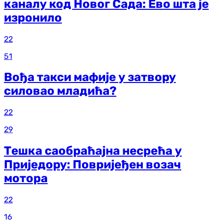
каналу код Новог Сада: Ево шта је
изронило
22
51
Вођа такси мафије у затвору
силовао младића?
22
29
Тешка саобраћајна несрећа у
Приједору: Повријеђен возач
мотора
22
16