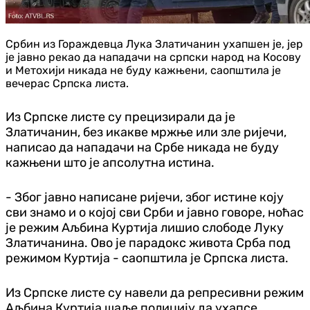
Србин из Гораждевца Лука Златичанин ухапшен је, јер
је јавно рекао да нападачи на српски народ на Косову
и Метохији никада не буду кажњени, саопштила је
вечерас Српска листа.
Из Српске листе су прецизирали да је
Златичанин, без икакве мржње или зле ријечи,
написао да нападачи на Србе никада не буду
кажњени што је апсолутна истина.
- Због јавно написане ријечи, због истине коју
сви знамо и о којој сви Срби и јавно говоре, ноћас
је режим Аљбина Куртија лишио слободе Луку
Златичанина. Ово је парадокс живота Срба под
режимом Куртија - саопштила је Српска листа.
Из Српске листе су навели да репресивни режим
Аљбина Куртија шаље полицију да ухапсе