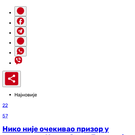
Најновије
22
57
Нико није очекивао призор у