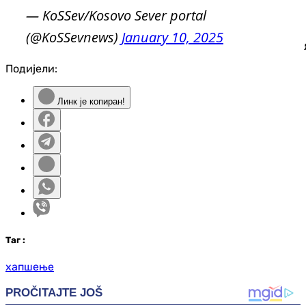
— KoSSev/Kosovo Sever portal
(@KoSSevnews)
January 10, 2025
Подијели:
Линк је копиран!
Таг
:
хапшење