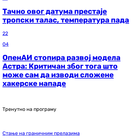
Тачно овог датума престаје
тропски талас, температура пада
22
04
ОпенАИ стопира развој модела
Астра: Критичан због тога што
може сам да изводи сложене
хакерске нападе
Тренутно на програму
Стање на граничним прелазима