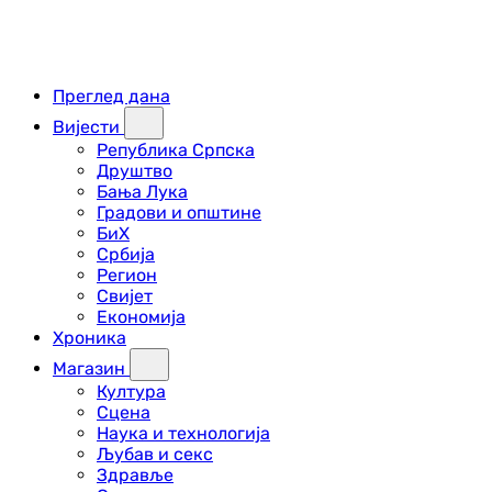
Преглед дана
Вијести
Република Српска
Друштво
Бања Лука
Градови и општине
БиХ
Србија
Регион
Свијет
Економија
Хроника
Магазин
Култура
Сцена
Наука и технологија
Љубав и секс
Здравље