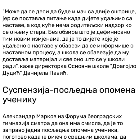
"Може да се деси да буде и мач са двије оштрице,
јер се поставља питање када дијете удаљимо са
наставе, а код куће нема родитељски надзор ко
се о њему стара. Без обзира што је дефинисано
тим новим измјенама, да је то дијете које је
удаљено с наставе у обавези да се информише о
наставном процесу, а школа се обавезује да му
доставља материјал и све оно што се у школи
ради", каже директорка Основне школе "Драгојло
Дудић" Данијела Павић.
Суспензија-посљедња опомена
ученику
Александар Марков из Форума београдских
гимназија сматра да она има смисла, да је то
заправо једна посљедња опомена ученика,
поготово када је ријеч о средњим школама, да