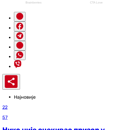
Најновије
22
57
Нико није очекивао призор у