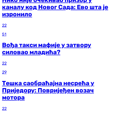
каналу код Новог Сада: Ево шта је
изронило
22
51
Вођа такси мафије у затвору
силовао младића?
22
29
Тешка саобраћајна несрећа у
Приједору: Повријеђен возач
мотора
22