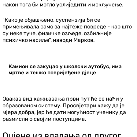
након тога би могло услиједити и искључење.
"Како је објашњено, суспензија би се
примењивала само за најтеже повреде - као што
су неке туче, физичке озљеде, озбиљније
психичко насиље", наводи Марков.
Камион се закуцао у школски аутобус, има
мртве и тешко повријеђене дјеце
Овакав вид кажњавања први пут ће се наћи у
образованом систему. Просвјетари кажу да је
мјера добра, јер ће дати могућност ученику да
размисли о својим поступцима.
Оцјене из владања од другог