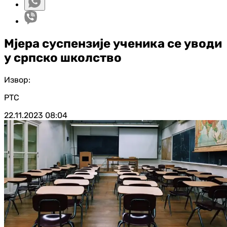
Мјера суспензије ученика се уводи
у српско школство
Извор:
РТС
22.11.2023
08:04