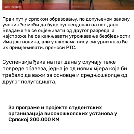
Први пут у српском образовању, по допуњеном закону,
ученик ће моћи да буде суспендован на пет дана.
Владање ће се оцјењивати од другог разреда, а
најстроже ће се кажњавати угрожавање безбједности.
Има још новина, али у школама нису сигурни како ће
их примјењивати, преноси РТС.
Суспензија ђака на пет дана у случају теже
повреде обавеза, једна је од нових мјера која би
требало да важи за основце и средњошколце од
другог полугодишта.
За програме и пројекте студентских
организација високошколских установа у
Српској 200.000 КМ