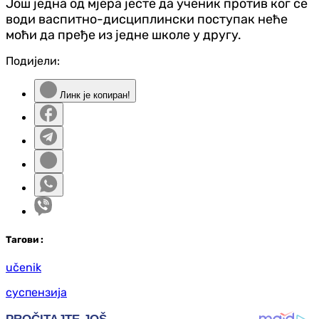
Још једна од мјера јесте да ученик против ког се
води васпитно-дисциплински поступак неће
моћи да пређе из једне школе у другу.
Подијели:
Линк је копиран!
Таг
ови
:
učenik
суспензија