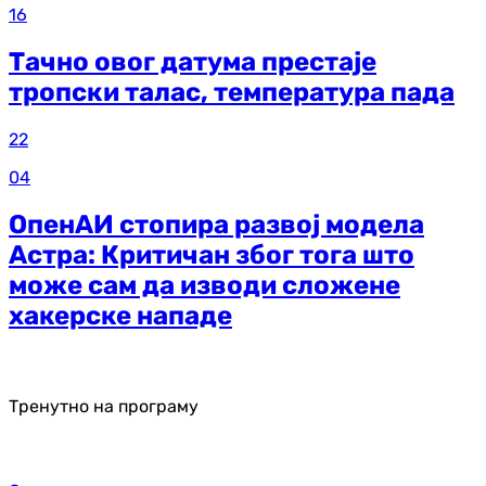
16
Тачно овог датума престаје
тропски талас, температура пада
22
04
ОпенАИ стопира развој модела
Астра: Критичан због тога што
може сам да изводи сложене
хакерске нападе
Тренутно на програму