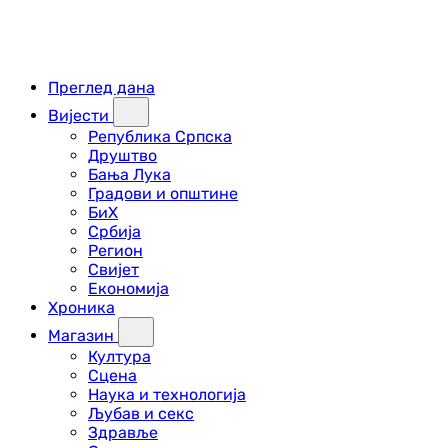
Преглед дана
Вијести
Република Српска
Друштво
Бања Лука
Градови и општине
БиХ
Србија
Регион
Свијет
Економија
Хроника
Магазин
Култура
Сцена
Наука и технологија
Љубав и секс
Здравље