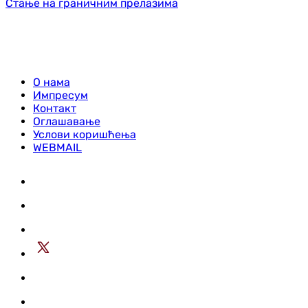
Стање на граничним прелазима
О нама
Импресум
Контакт
Оглашавање
Услови коришћења
WEBMAIL