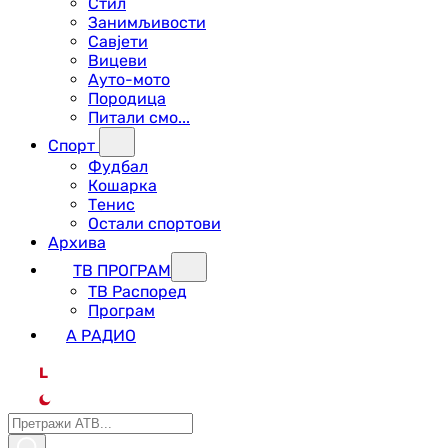
Стил
Занимљивости
Савјети
Вицеви
Ауто-мото
Породица
Питали смо...
Спорт
Фудбал
Кошарка
Тенис
Остали спортови
Архива
ТВ ПРОГРАМ
ТВ Распоред
Програм
А РАДИО
L