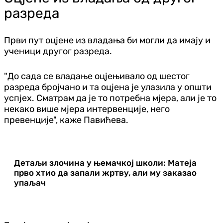
разреда
Први пут оцјене из владања би могли да имају и
ученици другог разреда.
"До сада се владање оцјењивало од шестог
разреда бројчано и та оцјена је улазила у општи
успјех. Сматрам да је то потребна мјера, али је то
некако више мјера интервенције, него
превенције", каже Павићева.
Детаљи злочина у њемачкој школи: Матеја
прво хтио да запали жртву, али му заказао
упаљач