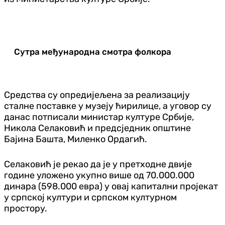
Сутра међународна смотра фолкора
Средства су опредијељена за реализацију
сталне поставке у музеју ћирилице, а уговор су
данас потписали министар културе Србије,
Никола Селаковић и предсједник општине
Бајина Башта, Миленко Ордагић.
Селаковић је рекао да је у претходне двије
године уложено укупно више од 70.000.000
динара (598.000 евра) у овај капитални пројекат
у српској култури и српском културном
простору.