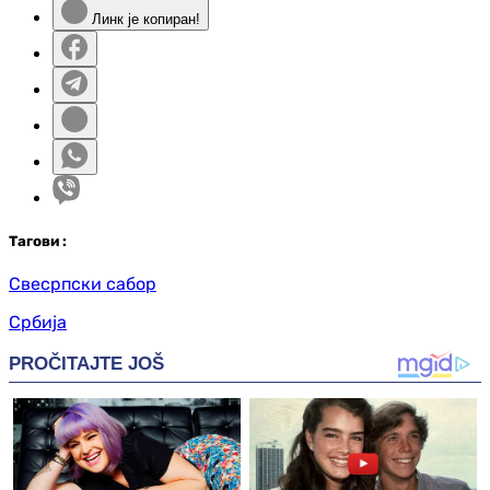
Линк је копиран!
Таг
ови
:
Свесрпски сабор
Србија