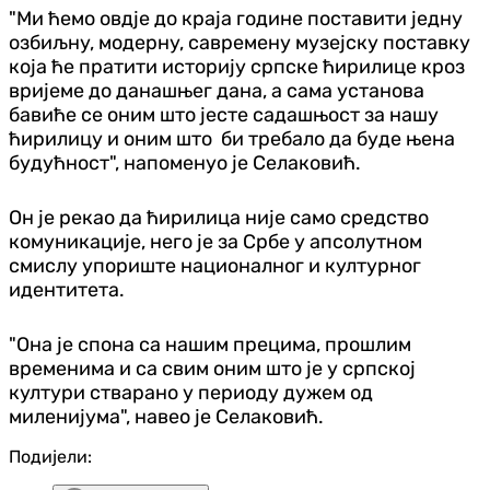
"Ми ћемо овдје до краја године поставити једну
озбиљну, модерну, савремену музејску поставку
која ће пратити историју српске ћирилице кроз
вријеме до данашњег дана, а сама установа
бавиће се оним што јесте садашњост за нашу
ћирилицу и оним што би требало да буде њена
будућност", напоменуо је Селаковић.
Он је рекао да ћирилица није само средство
комуникације, него је за Србе у апсолутном
смислу упориште националног и културног
идентитета.
"Она је спона са нашим прецима, прошлим
временима и са свим оним што је у српској
култури стварано у периоду дужем од
миленијума", навео је Селаковић.
Подијели: