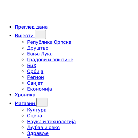
Преглед дана
Вијести
Република Српска
Друштво
Бања Лука
Градови и општине
БиХ
Србија
Регион
Свијет
Економија
Хроника
Магазин
Култура
Сцена
Наука и технологија
Љубав и секс
Здравље