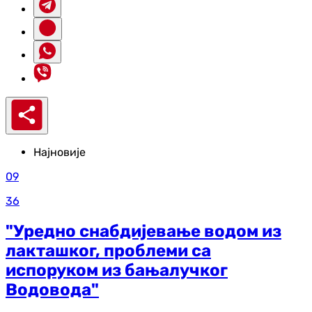
Најновије
09
36
"Уредно снабдијевање водом из
лакташког, проблеми са
испоруком из бањалучког
Водовода"