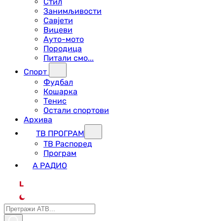
Стил
Занимљивости
Савјети
Вицеви
Ауто-мото
Породица
Питали смо...
Спорт
Фудбал
Кошарка
Тенис
Остали спортови
Архива
ТВ ПРОГРАМ
ТВ Распоред
Програм
А РАДИО
L