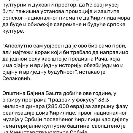
културни и духовни простор, да ће овај музеј
бити тежишна установа промоције и заштите
српског националног писма те да ћирилица мора
да буде и обиљежје савремене и будуће српске
културе.
"Апсолутно сам увјерен да је ово био само први,
али најтежи корак који би требало да направимо
да једном селу као што је предивна Рача, која
има сјајну и вриједну историју, обезбиједимо и
сјајну и вриједну будућност", истакао је
Селаковић.
Општина Бајина Башта добиће ове године, у
оквиру програма "Градови у фокусу" 33,3
милиона динара (285.000 евра) за завршну фазу
реализације дома ћирилице, првог националног
музеја у Србији посвећеног ћирилици као дијелу
нематеријалне културне баштине, саопштено је
из Министарства културе Србије.