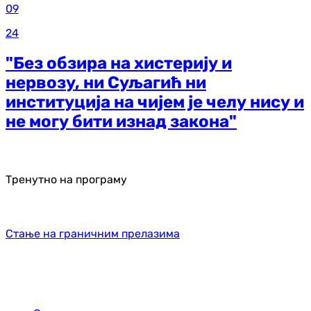
09
24
"Без обзира на хистерију и
нервозу, ни Суљагић ни
институција на чијем је челу нису и
не могу бити изнад закона"
Тренутно на програму
Стање на граничним прелазима