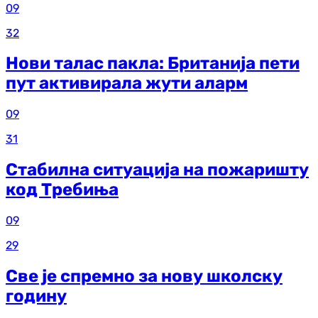
09
32
Нови талас пакла: Британија пети
пут активирала жути аларм
09
31
Стабилна ситуација на пожаришту
код Требиња
09
29
Све је спремно за нову школску
годину