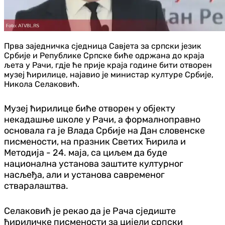
Прва заједничка сједница Савјета за српски језик
Србије и Републике Српске биће одржана до краја
љета у Рачи, гдје ће прије краја године бити отворен
музеј ћирилице, најавио је министар културе Србије,
Никола Селаковић.
Музеј ћирилице биће отворен у објекту
некадашње школе у Рачи, а формалноправно
основала га је Влада Србије на Дан словенске
писмености, на празник Светих Ћирила и
Методија - 24. маја, са циљем да буде
национална установа заштите културног
насљеђа, али и установа савременог
стваралаштва.
Селаковић је рекао да је Рача сједиште
ћириличке писмености за цијели српски