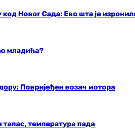
 код Новог Сада: Ево шта је изронил
ао младића?
дору: Повријеђен возач мотора
и талас, температура пада