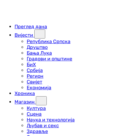
Преглед дана
Вијести
Република Српска
Друштво
Бања Лука
Градови и општине
БиХ
Србија
Регион
Свијет
Економија
Хроника
Магазин
Култура
Сцена
Наука и технологија
Љубав и секс
Здравље