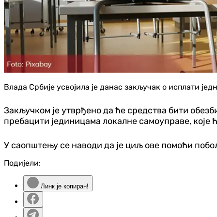
Влада Србије усвојила је данас закључак о исплати је
Закључком је утврђено да ће средства бити обезб
пребацити јединицама локалне самоуправе, које ћ
У саопштењу се наводи да је циљ ове помоћи поб
Подијели:
Линк је копиран!