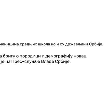
) ученицима средњих школа који су држављани Србије.
за бригу о породици и демографију новац
 је из Прес-службе Владе Србије.