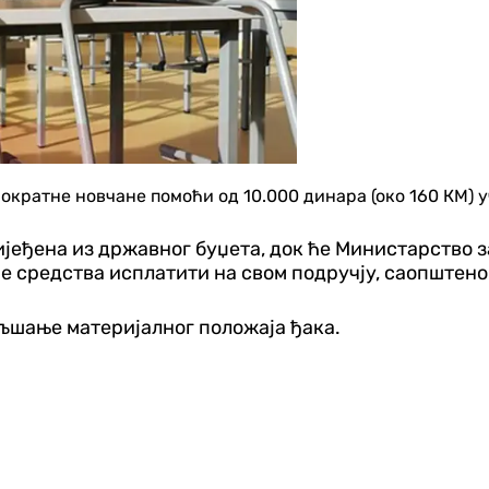
днократне новчане помоћи од 10.000 динара (око 160 КМ
ијеђена из државног буџета, док ће Министарство 
е средства исплатити на свом подручју, саопштено
ољшање материјалног положаја ђака.