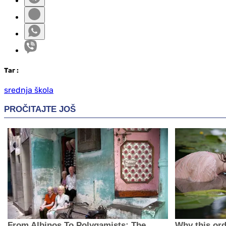
Таг
:
srednja škola