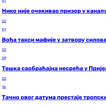
57
Нико није очекивао призор у каналу
22
51
Вођа такси мафије у затвору силов
22
29
Тешка саобраћајна несрећа у Прије
22
16
Тачно овог датума престаје тропск