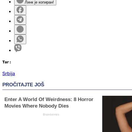
Линк је копиран!
Таг
:
Srbija