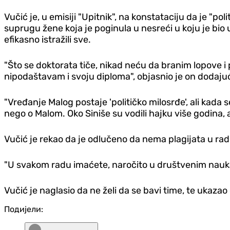
Vučić je, u emisiji "Upitnik", na konstataciju da je "po
suprugu žene koja je poginula u nesreći u koju je bio um
efikasno istražili sve.
"Što se doktorata tiče, nikad neću da branim lopove i
nipodaštavam i svoju diploma", objasnio je on dodajući
"Vređanje Malog postaje 'političko milosrđe', ali kada
nego o Malom. Oko Siniše su vodili hajku više godina, a
Vučić je rekao da je odlučeno da nema plagijata u radu 
"U svakom radu imaćete, naročito u društvenim naukam
Vučić je naglasio da ne želi da se bavi time, te ukazao
Подијели: