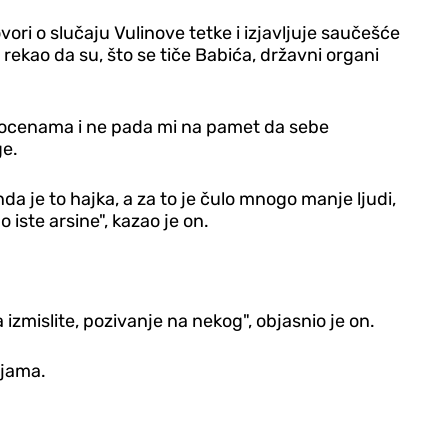
vori o slučaju Vulinove tetke i izjavljuje saučešće
, rekao da su, što se tiče Babića, državni organi
im ocenama i ne pada mi na pamet da sebe
ge.
da je to hajka, a za to je čulo mnogo manje ljudi,
 iste arsine", kazao je on.
mislite, pozivanje na nekog", objasnio je on.
ijama.