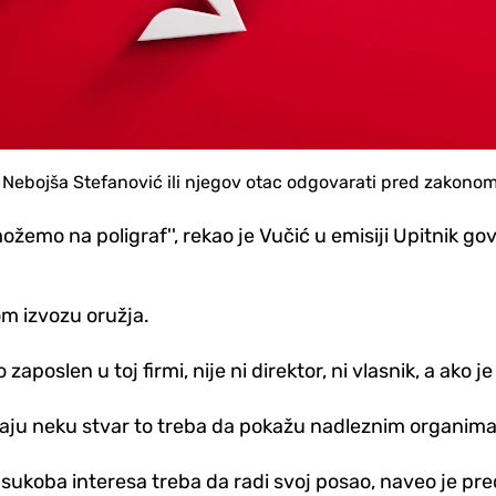
 Nebojša Stefanović ili njegov otac odgovarati pred zakonom 
mo na poligraf'', rekao je Vučić u emisiji Upitnik govo
om izvozu oružja.
poslen u toj firmi, nije ni direktor, ni vlasnik, a ako je
 imaju neku stvar to treba da pokažu nadleznim organima
 sukoba interesa treba da radi svoj posao, naveo je pre