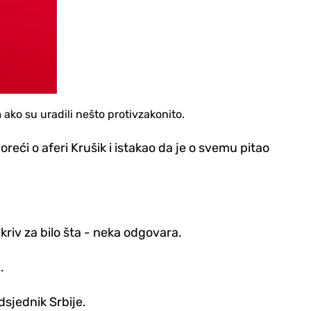
ako su uradili nešto protivzakonito.
reći o aferi Krušik i istakao da je o svemu pitao
 kriv za bilo šta - neka odgovara.
.
dsjednik Srbije.