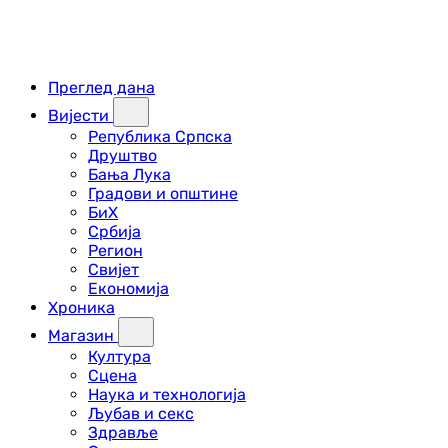
Преглед дана
Вијести
Република Српска
Друштво
Бања Лука
Градови и општине
БиХ
Србија
Регион
Свијет
Економија
Хроника
Магазин
Култура
Сцена
Наука и технологија
Љубав и секс
Здравље