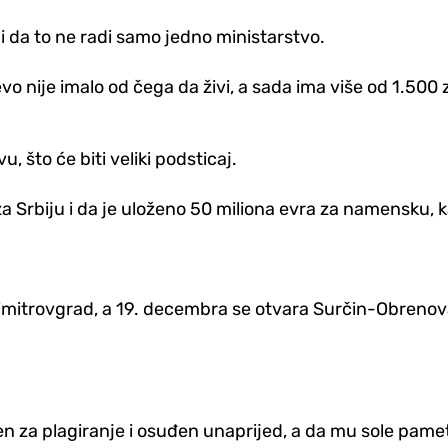
 i da to ne radi samo jedno ministarstvo.
evo nije imalo od čega da živi, a sada ima više od 1.500 
, što će biti veliki podsticaj.
a Srbiju i da je uloženo 50 miliona evra za namensku, ka
Dimitrovgrad, a 19. decembra se otvara Surčin-Obrenova
žen za plagiranje i osuđen unaprijed, a da mu sole pamet