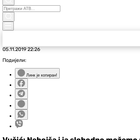
05.11.2019
22:26
Подијели:
Линк је копиран!
Vučić: Nebojša i ja slobodno možemo 