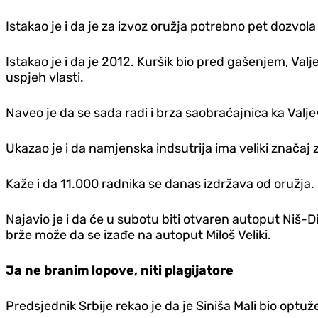
Istakao je i da je za izvoz oružja potrebno pet dozvola
Istakao je i da je 2012. Kuršik bio pred gašenjem, Valj
uspjeh vlasti.
Naveo je da se sada radi i brza saobraćajnica ka Valjevu
Ukazao je i da namjenska indsutrija ima veliki značaj z
Kaže i da 11.000 radnika se danas izdržava od oružja.
Najavio je i da će u subotu biti otvaren autoput Niš-
brže može da se izađe na autoput Miloš Veliki.
Ja ne branim lopove, niti plagijatore
Predsjednik Srbije rekao je da je Siniša Mali bio optu