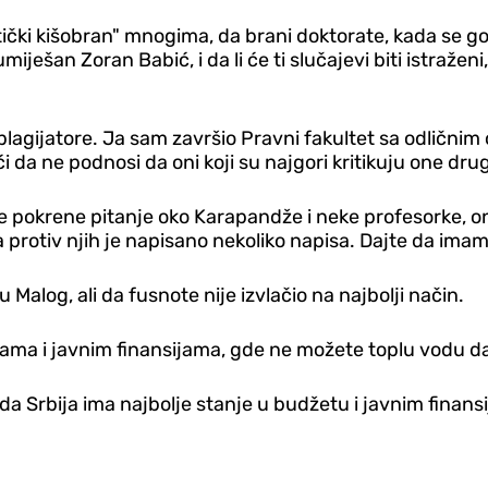
litički kišobran" mnogima, da brani doktorate, kada se go
iješan Zoran Babić, i da li će ti slučajevi biti istraženi
 plagijatore. Ja sam završio Pravni fakultet sa odličn
 da ne podnosi da oni koji su najgori kritikuju one dru
 se pokrene pitanje oko Karapandže i neke profesorke, on
 protiv njih je napisano nekoliko napisa. Dajte da imamo
Malog, ali da fusnote nije izvlačio na najbolji način.
a i javnim finansijama, gde ne možete toplu vodu da iz
 da Srbija ima najbolje stanje u budžetu i javnim finans