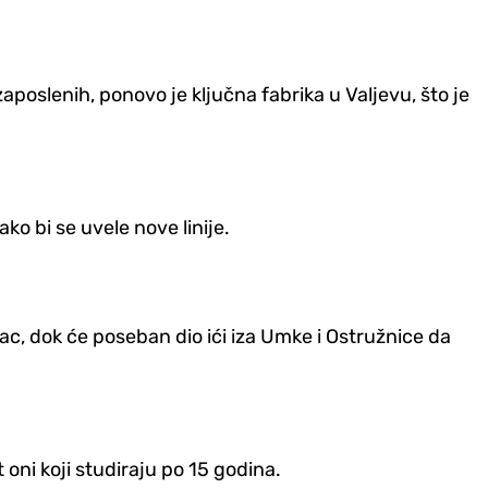
zaposlenih, ponovo je ključna fabrika u Valjevu, što je
ko bi se uvele nove linije.
c, dok će poseban dio ići iza Umke i Ostružnice da
 oni koji studiraju po 15 godina.