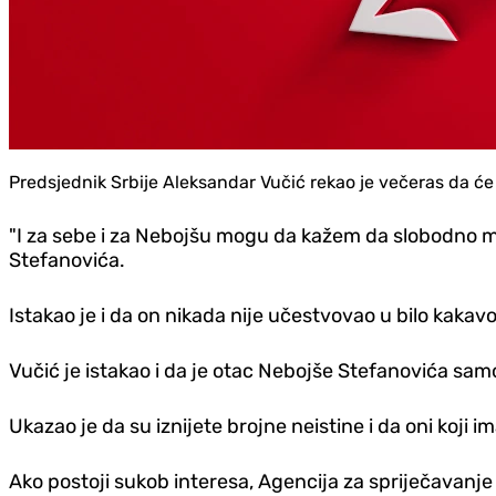
Predsjednik Srbije Aleksandar Vučić rekao je večeras da će
"I za sebe i za Nebojšu mogu da kažem da slobodno može
Stefanovića.
Istakao je i da on nikada nije učestvovao u bilo kakav
Vučić je istakao i da je otac Nebojše Stefanovića samo za
Ukazao je da su iznijete brojne neistine i da oni koji
Ako postoji sukob interesa, Agencija za spriječavanje