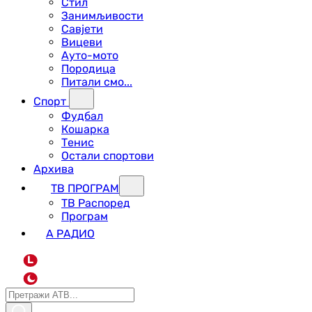
Стил
Занимљивости
Савјети
Вицеви
Ауто-мото
Породица
Питали смо...
Спорт
Фудбал
Кошарка
Тенис
Остали спортови
Архива
ТВ ПРОГРАМ
ТВ Распоред
Програм
А РАДИО
L