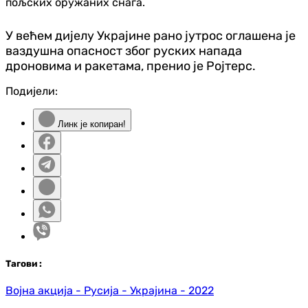
пољских оружаних снага.
У већем дијелу Украјине рано јутрос оглашена је
ваздушна опасност због руских напада
дроновима и ракетама, пренио је Ројтерс.
Подијели:
Линк је копиран!
Таг
ови
:
Војна акција - Русија - Украјина - 2022