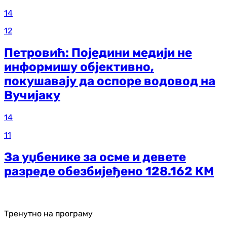
14
12
Петровић: Поједини медији не
информишу објективно,
покушавају да оспоре водовод на
Вучијаку
14
11
За уџбенике за осме и девете
разреде обезбијеђено 128.162 КМ
Тренутно на програму