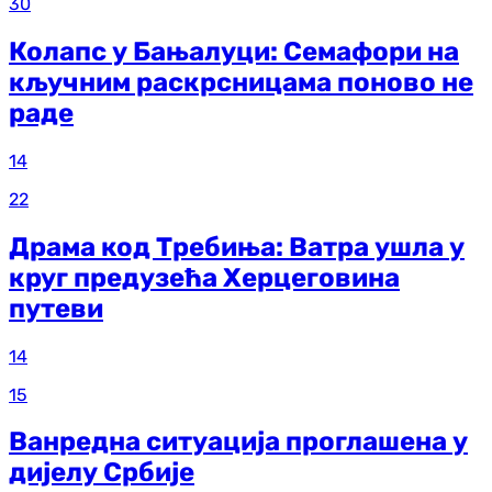
30
Колапс у Бањалуци: Семафори на
кључним раскрсницама поново не
раде
14
22
Драма код Требиња: Ватра ушла у
круг предузећа Херцеговина
путеви
14
15
Ванредна ситуација проглашена у
дијелу Србије