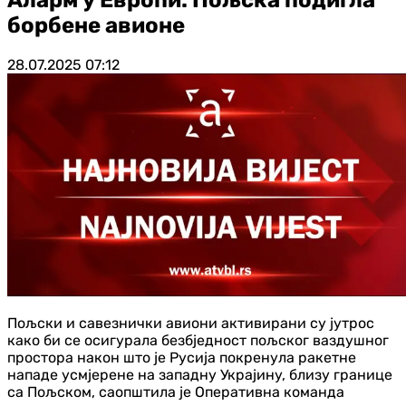
борбене авионе
28.07.2025
07:12
Пољски и савезнички авиони активирани су јутрос
како би се осигурала безбједност пољског ваздушног
простора након што је Русија покренула ракетне
нападе усмјерене на западну Украјину, близу границе
са Пољском, саопштила је Оперативна команда