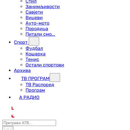
Стил
Занимљивости
Савјети
Вицеви
Ауто-мото
Породица
Питали смо...
Спорт
Фудбал
Кошарка
Тенис
Остали спортови
Архива
ТВ ПРОГРАМ
ТВ Распоред
Програм
А РАДИО
L