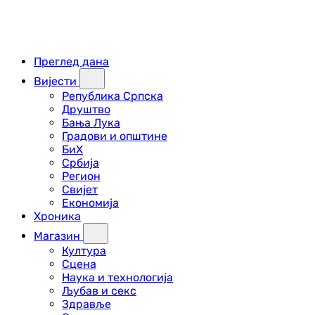
Преглед дана
Вијести
Република Српска
Друштво
Бања Лука
Градови и општине
БиХ
Србија
Регион
Свијет
Економија
Хроника
Магазин
Култура
Сцена
Наука и технологија
Љубав и секс
Здравље