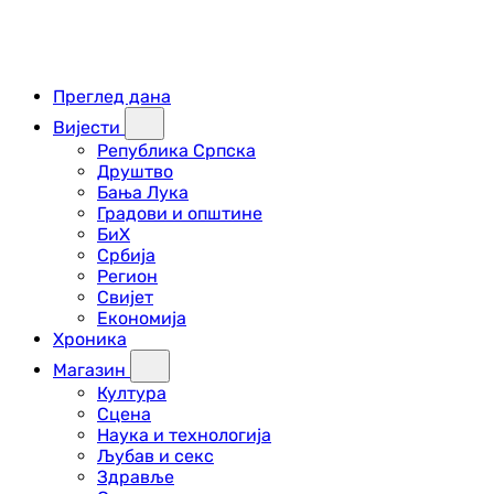
Преглед дана
Вијести
Република Српска
Друштво
Бања Лука
Градови и општине
БиХ
Србија
Регион
Свијет
Економија
Хроника
Магазин
Култура
Сцена
Наука и технологија
Љубав и секс
Здравље