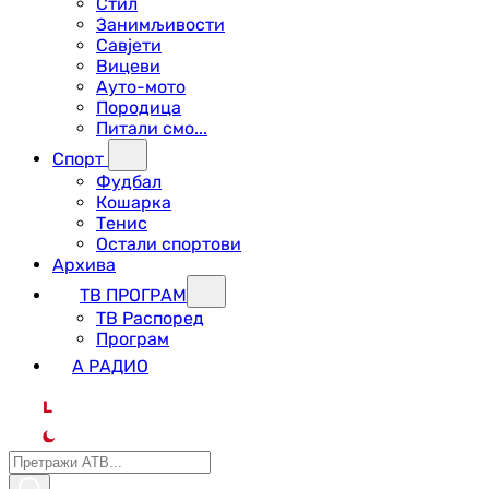
Стил
Занимљивости
Савјети
Вицеви
Ауто-мото
Породица
Питали смо...
Спорт
Фудбал
Кошарка
Тенис
Остали спортови
Архива
ТВ ПРОГРАМ
ТВ Распоред
Програм
А РАДИО
L