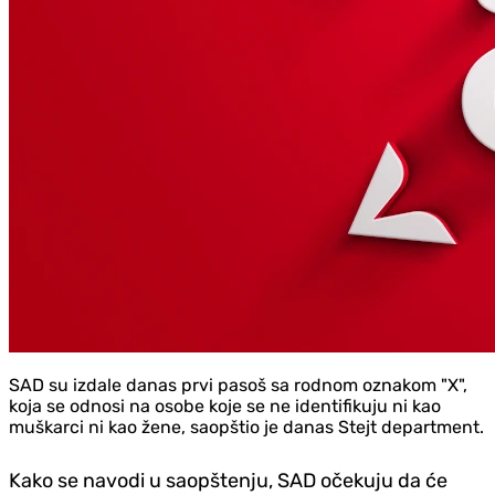
SAD su izdale danas prvi pasoš sa rodnom oznakom "X",
koja se odnosi na osobe koje se ne identifikuju ni kao
muškarci ni kao žene, saopštio je danas Stejt department.
Kako se navodi u saopštenju, SAD očekuju da će