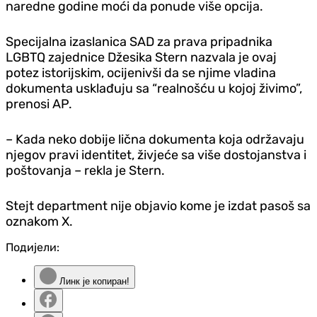
naredne godine moći da ponude više opcija.
Specijalna izaslanica SAD za prava pripadnika
LGBTQ zajednice Džesika Stern nazvala je ovaj
potez istorijskim, ocijenivši da se njime vladina
dokumenta usklađuju sa “realnošću u kojoj živimo”,
prenosi AP.
– Kada neko dobije lična dokumenta koja održavaju
njegov pravi identitet, živjeće sa više dostojanstva i
poštovanja – rekla je Stern.
Stejt department nije objavio kome je izdat pasoš sa
oznakom X.
Подијели:
Линк је копиран!