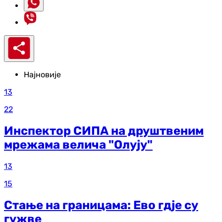
Најновије
13
22
Инспектор СИПА на друштвеним
мрежама велича "Олују"
13
15
Стање на границама: Ево гдје су
гужве