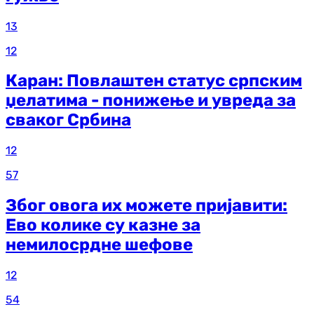
13
12
Каран: Повлаштен статус српским
џелатима - понижење и увреда за
сваког Србина
12
57
Због овога их можете пријавити:
Ево колике су казне за
немилосрдне шефове
12
54