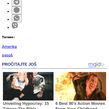
Таг
ови
:
Amerika
pasoš