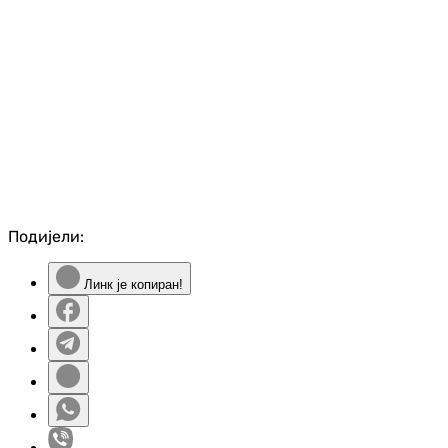
Подијели:
Линк је копиран!