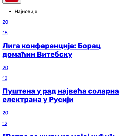
Најновије
20
18
Лига конференције: Борац
домаћин Витебску
20
12
Пуштена у рад највећа соларна
електрана у Русији
20
12