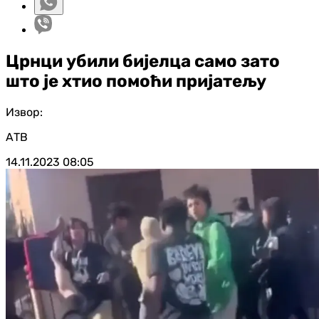
Црнци убили бијелца само зато
што је хтио помоћи пријатељу
Извор:
АТВ
14.11.2023
08:05