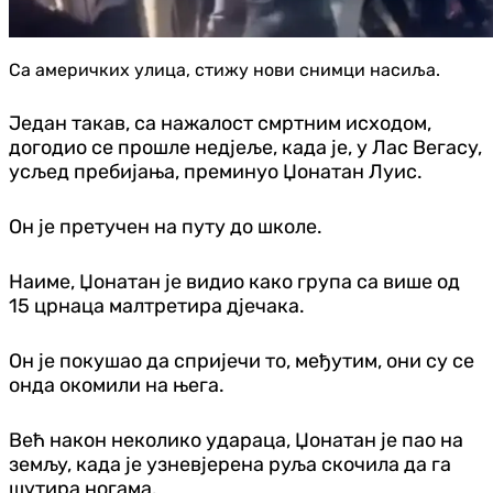
Са америчких улица, стижу нови снимци насиља.
Један такав, са нажалост смртним исходом,
догодио се прошле недјеље, када је, у Лас Вегасу,
усљед пребијања, преминуо Џонатан Луис.
Он је претучен на путу до школе.
Наиме, Џонатан је видио како група са више од
15 црнаца малтретира дјечака.
Он је покушао да спријечи то, међутим, они су се
онда окомили на њега.
Већ након неколико удараца, Џонатан је пао на
земљу, када је узневјерена руља скочила да га
шутира ногама.