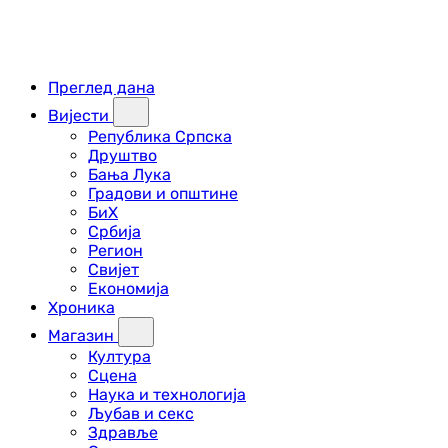
Преглед дана
Вијести
Република Српска
Друштво
Бања Лука
Градови и општине
БиХ
Србија
Регион
Свијет
Економија
Хроника
Магазин
Култура
Сцена
Наука и технологија
Љубав и секс
Здравље