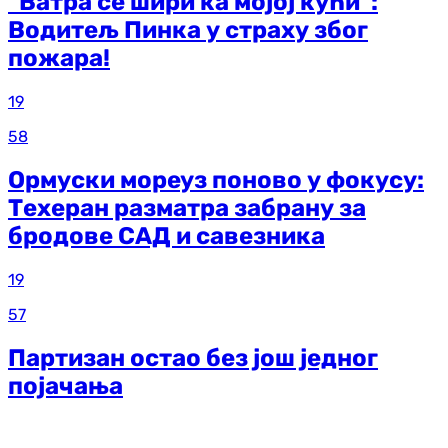
"Ватра се шири ка мојој кући":
Водитељ Пинка у страху због
пожара!
19
58
Ормуски мореуз поново у фокусу:
Техеран разматра забрану за
бродове САД и савезника
19
57
Партизан остао без још једног
појачања