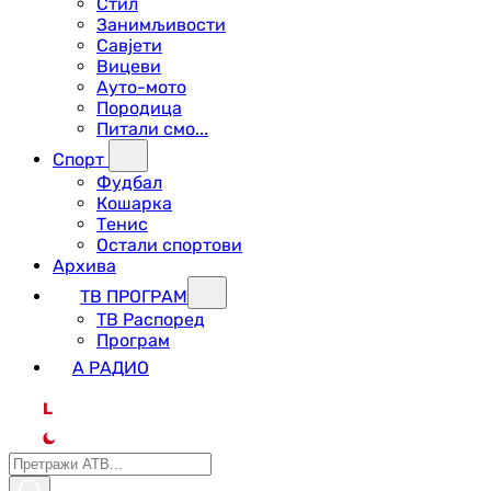
Стил
Занимљивости
Савјети
Вицеви
Ауто-мото
Породица
Питали смо...
Спорт
Фудбал
Кошарка
Тенис
Остали спортови
Архива
ТВ ПРОГРАМ
ТВ Распоред
Програм
А РАДИО
L