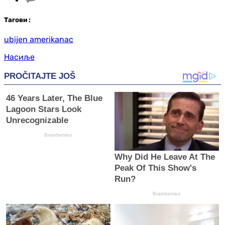
Таг
ови
:
ubijen amerikanac
Насиље