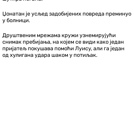
Џонатан је усљед задобијених повреда преминуо
у болници.
Друштвеним мрежама кружи узнемирујући
снимак пребијања, на којем се види како један
пријатељ покушава помоћи Луису, али га један
од хулигана удара шаком у потиљак.