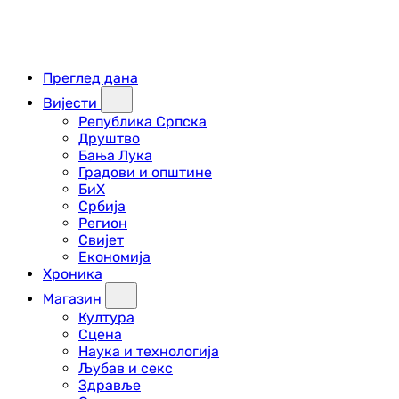
Преглед дана
Вијести
Република Српска
Друштво
Бања Лука
Градови и општине
БиХ
Србија
Регион
Свијет
Економија
Хроника
Магазин
Култура
Сцена
Наука и технологија
Љубав и секс
Здравље