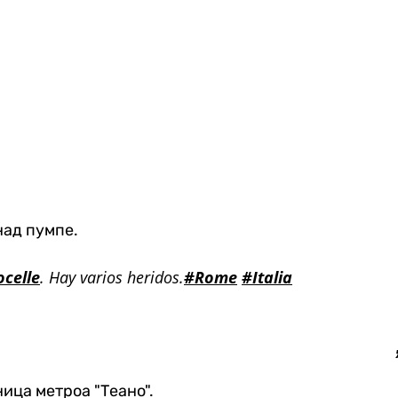
над пумпе.
celle
. Hay varios heridos.
#Rome
#Italia
ница метроа "Теано".