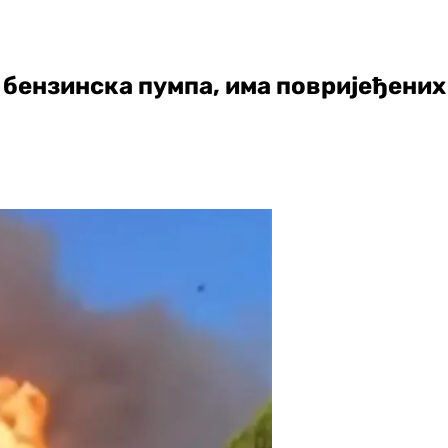
бензинска пумпа, има повријеђених