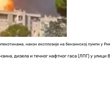
опекотинама, након експлозије на бензинској пумпи у Ри
зина, дизела и течног нафтног гаса (ЛПГ) у улици 