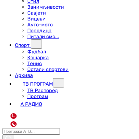
Стил
Занимљивости
Савјети
Вицеви
Ауто-мото
Породица
Питали смо...
Спорт
Фудбал
Кошарка
Тенис
Остали спортови
Архива
ТВ ПРОГРАМ
ТВ Распоред
Програм
А РАДИО
L