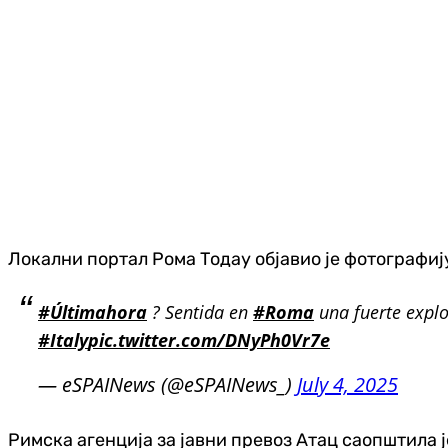
Локални портал Рома Тодаy објавио је фотографију
#Últimahora
? Sentida en
#Roma
una fuerte explo
#Italy
pic.twitter.com/DNyPh0Vr7e
— eSPAINews (@eSPAINews_)
July 4, 2025
Римска агенција за јавни превоз Атац саопштила ј