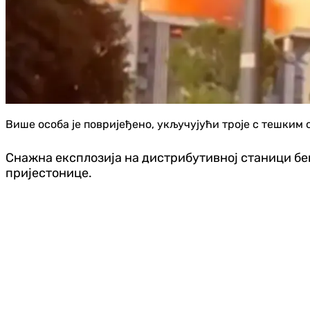
Више особа је повријеђено, укључујући троје с тешким 
Снажна експлозија на дистрибутивној станици бен
пријестонице.