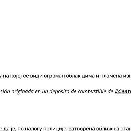
 на којој се види огроман облак дима и пламена из
sión originada en un depósito de combustible de
#Cento
е да је, по налогу полиције, затворена оближња ста