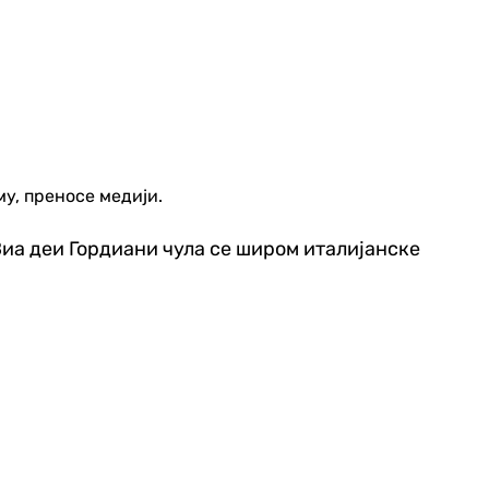
му, преносе медији.
Виа деи Гордиани чула се широм италијанске