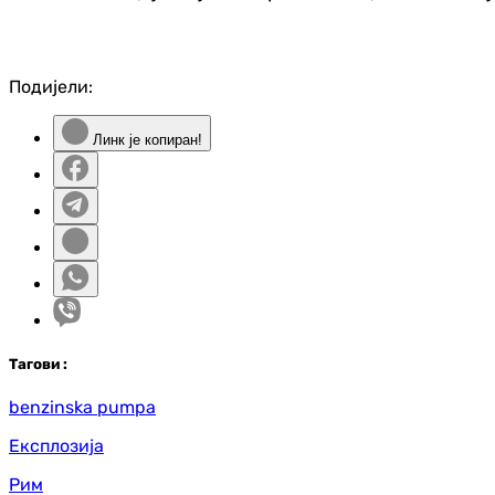
Подијели:
Линк је копиран!
Таг
ови
:
benzinska pumpa
Експлозија
Рим