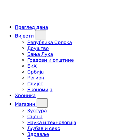
Преглед дана
Вијести
Република Српска
Друштво
Бања Лука
Градови и општине
БиХ
Србија
Регион
Свијет
Економија
Хроника
Магазин
Култура
Сцена
Наука и технологија
Љубав и секс
Здравље