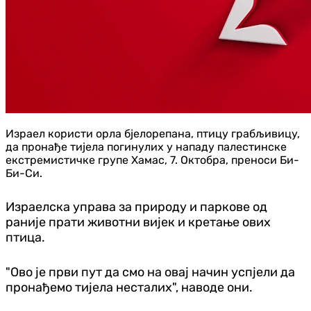
Израел користи орла бјелорепана, птицу грабљивицу,
да пронађе тијела погинулих у нападу палестинске
екстремистичке групе Хамас, 7. Октобра, преноси Би-
Би-Си.
Израелска управа за природу и паркове од
раније прати животни вијек и кретање ових
птица.
"Ово је први пут да смо на овај начин успјели да
пронађемо тијела несталих", наводе они.