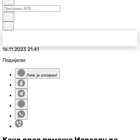
16.11.2023
21:41
Подијели:
Линк је копиран!
Kако орао помаже Израелу да