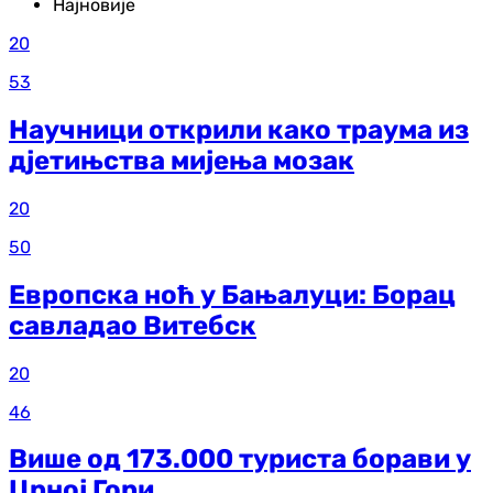
Најновије
20
53
Научници открили како траума из
д‌јетињства мијења мозак
20
50
Европска ноћ у Бањалуци: Борац
савладао Витебск
20
46
Више од 173.000 туриста борави у
Црној Гори