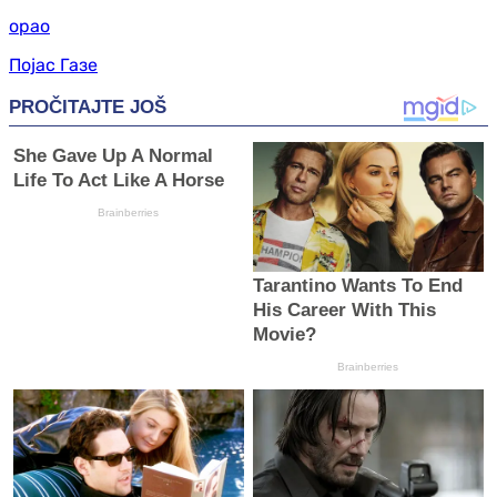
орао
Појас Газе