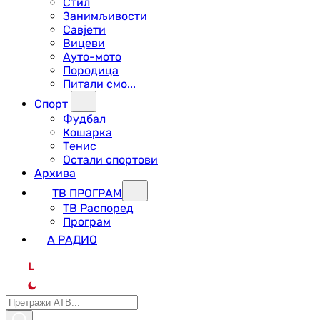
Стил
Занимљивости
Савјети
Вицеви
Ауто-мото
Породица
Питали смо...
Спорт
Фудбал
Кошарка
Тенис
Остали спортови
Архива
ТВ ПРОГРАМ
ТВ Распоред
Програм
А РАДИО
L