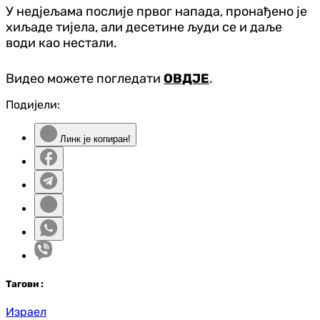
У недјељама послије првог напада, пронађено је
хиљаде тијела, али десетине људи се и даље
води као нестали.
Видео можете погледати
ОВДЈЕ
.
Подијели:
Линк је копиран!
Таг
ови
:
Израел