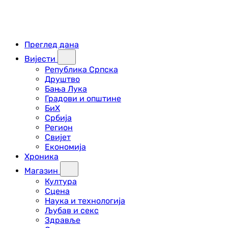
Преглед дана
Вијести
Република Српска
Друштво
Бања Лука
Градови и општине
БиХ
Србија
Регион
Свијет
Економија
Хроника
Магазин
Култура
Сцена
Наука и технологија
Љубав и секс
Здравље