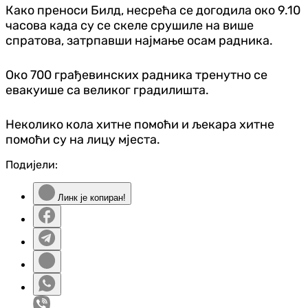
Како преноси Билд, несрећа се догодила око 9.10
часова када су се скеле срушиле на више
спратова, затрпавши најмање осам радника.
Око 700 грађевинских радника тренутно се
евакуише са великог градилишта.
Неколико кола хитне помоћи и љекара хитне
помоћи су на лицу мјеста.
Подијели:
Линк је копиран!