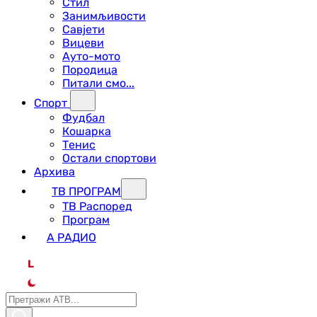
Стил
Занимљивости
Савјети
Вицеви
Ауто-мото
Породица
Питали смо...
Спорт
Фудбал
Кошарка
Тенис
Остали спортови
Архива
ТВ ПРОГРАМ
ТВ Распоред
Програм
А РАДИО
L