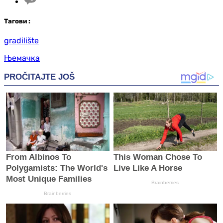
Таг
ови
:
gradilište
Њемачка