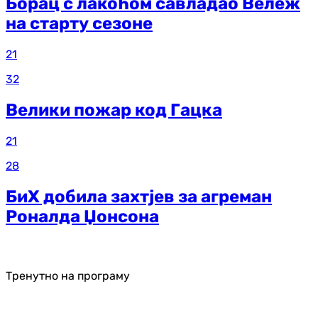
Борац с лакоћом савладао Вележ
на старту сезоне
21
32
Велики пожар код Гацка
21
28
БиХ добила захтјев за агреман
Роналда Џонсона
Тренутно на програму