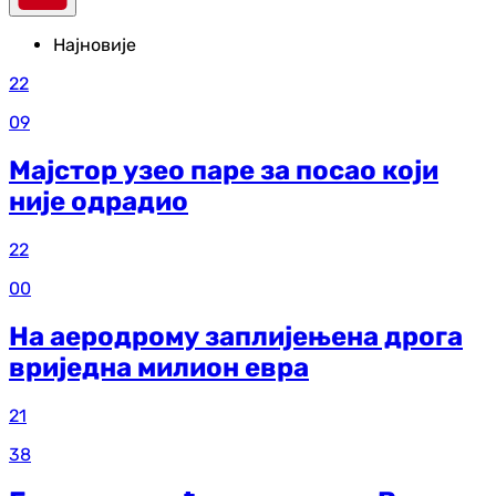
Најновије
22
09
Мајстор узео паре за посао који
није одрадио
22
00
На аеродрому заплијењена дрога
вриједна милион евра
21
38