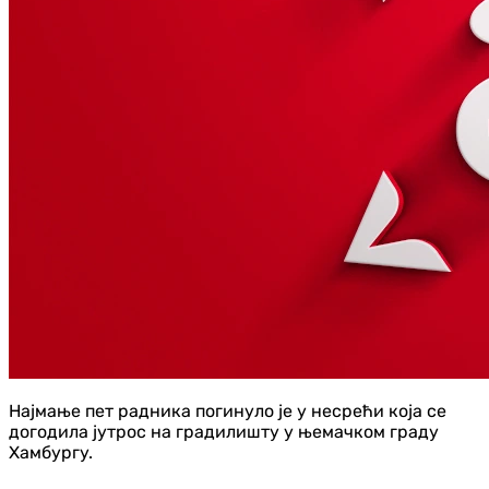
Најмање пет радника погинуло је у несрећи која се
догодила јутрос на градилишту у њемачком граду
Хамбургу.