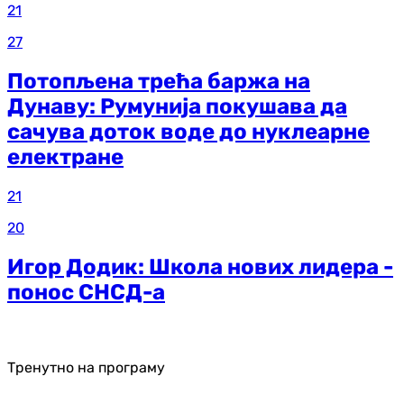
21
27
Потопљена трећа баржа на
Дунаву: Румунија покушава да
сачува доток воде до нуклеарне
електране
21
20
Игор Додик: Школа нових лидера -
понос СНСД-а
Тренутно на програму