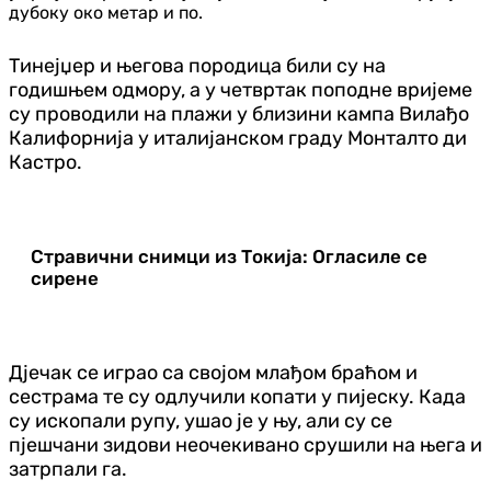
дубоку око метар и по.
Тинејџер и његова породица били су на
годишњем одмору, а у четвртак поподне вријеме
су проводили на плажи у близини кампа Вилађо
Калифорнија у италијанском граду Монталто ди
Кастро.
Стравични снимци из Токија: Огласиле се
сирене
Дјечак се играо са својом млађом браћом и
сестрама те су одлучили копати у пијеску. Када
су ископали рупу, ушао је у њу, али су се
пјешчани зидови неочекивано срушили на њега и
затрпали га.