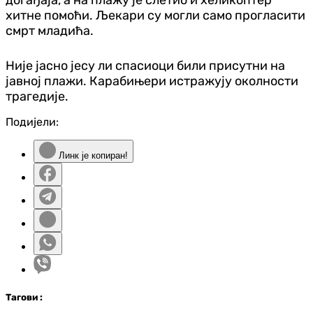
хитне помоћи. Љекари су могли само прогласити
смрт младића.
Није јасно јесу ли спасиоци били присутни на
јавној плажи. Карабињери истражују околности
трагедије.
Подијели:
Линк је копиран!
Таг
ови
: