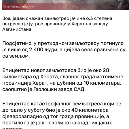
Још један снажан земљотрес јачине 6,3 степена
потресао је јутрос провинцију Херат на западу
Авганистана.
Подсјетимо, у претходном земљотресу погинуло
је више од 2.400 људи, а цијела села сравњена су
са земљом.
Епицентар новог земљотреса био је око 28
километара од Херата, главног града истоимене
провинције Херат, на дубини од 10 километара,
саопштио је Геолошки завод САД.
Епицентар катастрофалног земљотреса који се
догодио у суботу био је око 40 километара
сјеверозападно од тог града провинције, а
пратило га је још неколико накнадних јаких
потреса.