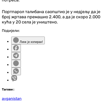
Портпарол талибана саопштио је у недјељу да је
број жртава премашио 2.400, а да је скоро 2.000
кућа у 20 села је уништено.
Подијели:
Линк је копиран!
Таг
ови
:
avganistan