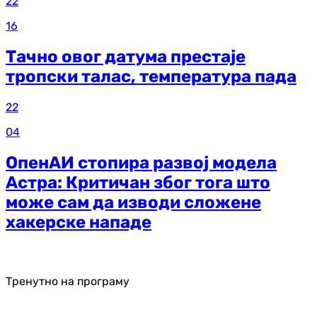
22
16
Тачно овог датума престаје
тропски талас, температура пада
22
04
ОпенАИ стопира развој модела
Астра: Критичан због тога што
може сам да изводи сложене
хакерске нападе
Тренутно на програму