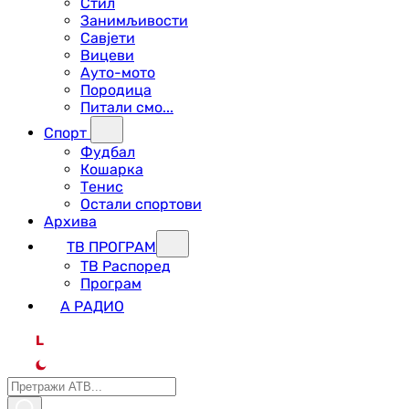
Стил
Занимљивости
Савјети
Вицеви
Ауто-мото
Породица
Питали смо...
Спорт
Фудбал
Кошарка
Тенис
Остали спортови
Архива
ТВ ПРОГРАМ
ТВ Распоред
Програм
А РАДИО
L