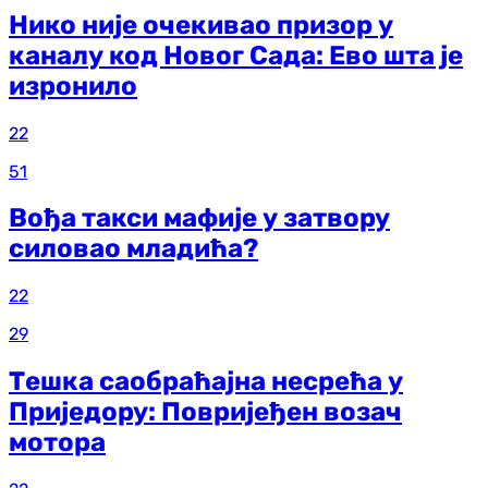
Нико није очекивао призор у
каналу код Новог Сада: Ево шта је
изронило
22
51
Вођа такси мафије у затвору
силовао младића?
22
29
Тешка саобраћајна несрећа у
Приједору: Повријеђен возач
мотора