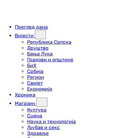
Преглед дана
Вијести
Република Српска
Друштво
Бања Лука
Градови и општине
БиХ
Србија
Регион
Свијет
Економија
Хроника
Магазин
Култура
Сцена
Наука и технологија
Љубав и секс
Здравље