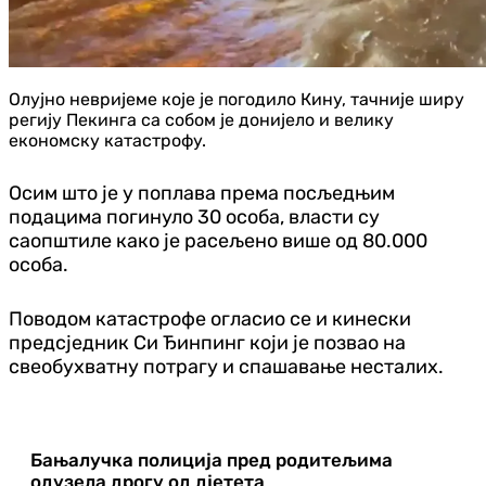
Олујно невријеме које је погодило Кину, тачније ширу
регију Пекинга са собом је донијело и велику
економску катастрофу.
Осим што је у поплава према посљедњим
подацима погинуло 30 особа, власти су
саопштиле како је расељено више од 80.000
особа.
Поводом катастрофе огласио се и кинески
предсједник Си Ђинпинг који је позвао на
свеобухватну потрагу и спашавање несталих.
Бањалучка полиција пред родитељима
одузела дрогу од дјетета