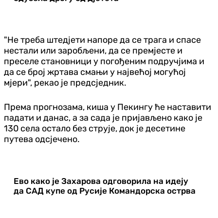
"Не треба штедјети напоре да се трага и спасе
нестали или заробљени, да се премјесте и
преселе становници у погођеним подручјима и
да се број жртава смањи у највећој могућој
мјери", рекао је предсједник.
Према прогнозама, киша у Пекингу ће наставити
падати и данас, а за сада је пријављено како је
130 села остало без струје, док је десетине
путева одсјечено.
Ево како је Захарова одговорила на идеју
да САД купе од Русије Командорска острва