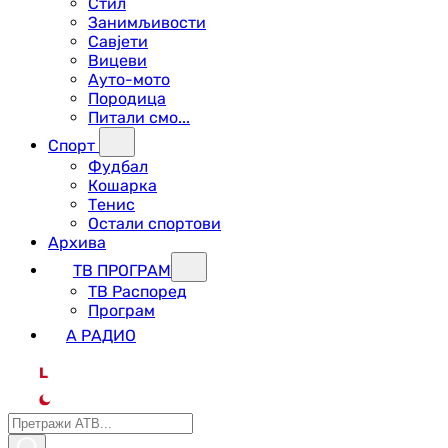
Стил
Занимљивости
Савјети
Вицеви
Ауто-мото
Породица
Питали смо...
Спорт
Фудбал
Кошарка
Тенис
Остали спортови
Архива
ТВ ПРОГРАМ
ТВ Распоред
Програм
А РАДИО
L