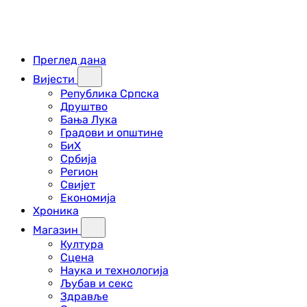
Преглед дана
Вијести
Република Српска
Друштво
Бања Лука
Градови и општине
БиХ
Србија
Регион
Свијет
Економија
Хроника
Магазин
Култура
Сцена
Наука и технологија
Љубав и секс
Здравље