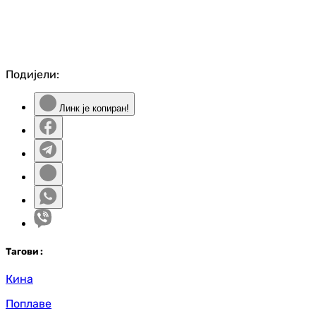
Подијели:
Линк је копиран!
Таг
ови
:
Кина
Поплаве