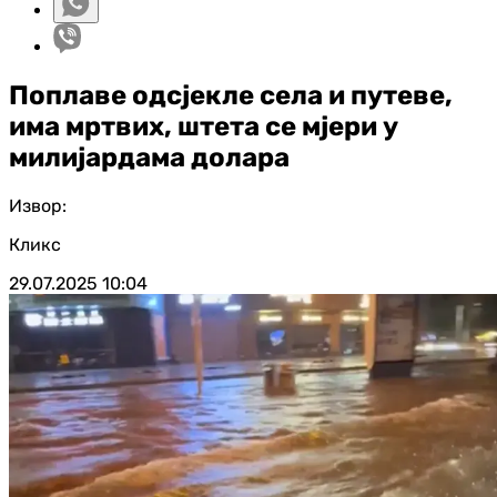
Поплаве одсјекле села и путеве,
има мртвих, штета се мјери у
милијардама долара
Извор:
Кликс
29.07.2025
10:04