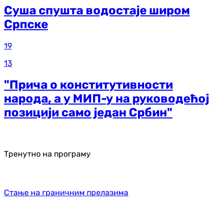
Суша спушта водостаје широм
Српске
19
13
"Прича о конститутивности
народа, а у МИП-у на руководећој
позицији само један Србин"
Тренутно на програму
Стање на граничним прелазима