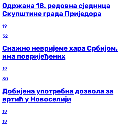
Одржана 18. редовна сједница
Скупштине града Приједора
19
32
Снажно невријеме хара Србијом,
има повријеђених
19
30
Добијена употребна дозвола за
вртић у Новоселији
19
19