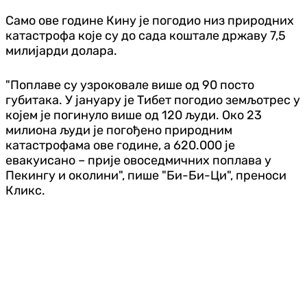
Само ове године Кину је погодио низ природних
катастрофа које су до сада коштале државу 7,5
милијарди долара.
"Поплаве су узроковале више од 90 посто
губитака. У јануару је Тибет погодио земљотрес у
којем је погинуло више од 120 људи. Око 23
милиона људи је погођено природним
катастрофама ове године, а 620.000 је
евакуисано – прије овоседмичних поплава у
Пекингу и околини", пише "Би-Би-Ци", преноси
Кликс.