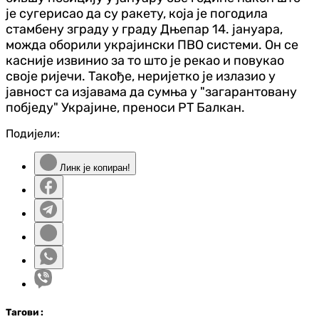
је сугерисао да су ракету, која је погодила
стамбену зграду у граду Дњепар 14. јануара,
можда оборили украјински ПВО системи. Он се
касније извинио за то што је рекао и повукао
своје ријечи. Такође, неријетко је излазио у
јавност са изјавама да сумња у "загарантовану
побједу" Украјине, преноси РТ Балкан.
Подијели:
Линк је копиран!
Таг
ови
: