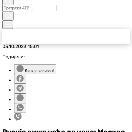
03.10.2023
15:01
Подијели:
Линк је копиран!
Русија више неће да чека: Москва