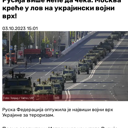
креће у лов на украјински војни
врх!
03.10.2023
15:01
Руска Федерација оптужила је највиши војни врх
Украјине за тероризам.