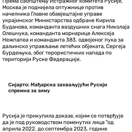
Према саопштењу Истражног комитета Русије,
Москва је поднијела оптужнице против
начелника Главне обавјештајне управе
украјинског Министарства одбране Кирила
Буданова, команданта ваздушних снага Николаја
Олешчука, команданта морнарице Алексеја
Нежпапеа и команданта 383. одвојеног пука за
даљинско управљање летећих објеката, Сергеја
Бурдењука, због терористичких напада по
територији Руске Федерације.
Сијарто: Мађарска захваљујући Русији
спремна за зиму
Русија је прикупила доказе, којим се потврђује
да је под руководством поменутих лица "од
априла 2022. до септембра 2023. године