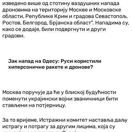
изведено више од стотину ваздушних напада
дроновима на територију Москве и Московске
области, Републике Крим и градова Севастопољ,
Ростов, Белгород, Брјанска област". Нападима су,
како се додаје, били подвргнути и други
градови.
Јак напад на Одесу: Руси користили
хиперсоничне ракете и дронове?
Москва поручује да ће у блиској будућности
поменути украјински војни званичници бити
стављени на потјерницу.
За то вријеме, Истражни комитет наставља даљу
истрагу и потрагу за другим лицима, која су