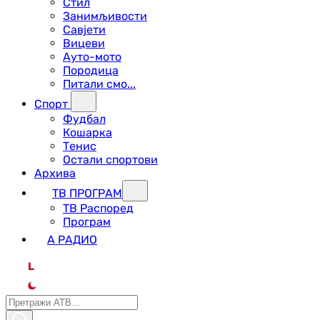
Стил
Занимљивости
Савјети
Вицеви
Ауто-мото
Породица
Питали смо...
Спорт
Фудбал
Кошарка
Тенис
Остали спортови
Архива
ТВ ПРОГРАМ
ТВ Распоред
Програм
А РАДИО
L