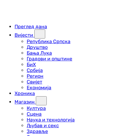
Преглед дана
Вијести
Република Српска
Друштво
Бања Лука
Градови и општине
БиХ
Србија
Регион
Свијет
Економија
Хроника
Магазин
Култура
Сцена
Наука и технологија
Љубав и секс
Здравље