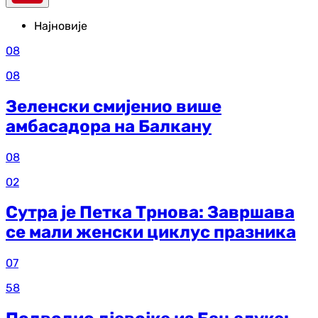
Најновије
08
08
Зеленски смијенио више
амбасадора на Балкану
08
02
Сутра је Петка Трнова: Завршава
се мали женски циклус празника
07
58