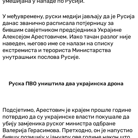
умешијана у нападе по Русији.
У међувремену, руски медији јављају да је Русија
данас званично расписала потјерницу за
бившим савјетником предсједника Украјине
Алексејом Арестовичем. Иако тачан разлог није
наведен, његово име се налази на списку
екстремиста и терориста Министарства
унутрашњих послова Русије.
Руска ПВО уништила два украјинска дрона
Подсјетимо, Арестович је крајем прошле године
потврдио да су украјинске власти покушале да
убију замјеника руског министра одбране
Валерија Герасимова. Претходно, он је напустио
бившу позицију у јануару ове године након што