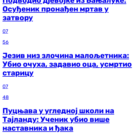
Подводио дјевојке из Бањалуке:
Осуђеник пронађен мртав у
затвору
07
56
Језив низ злочина малољетника:
Убио очуха, задавио оца, усмртио
старицу
07
48
Пуцњава у угледној школи на
Тајланду: Ученик убио више
наставника и ђака