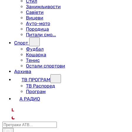
Стил
Занимљивости
Савјети
Вицеви
Ауто-мото
Породица
Питали смо...
Спорт
Фудбал
Кошарка
Тенис
Остали спортови
Архива
ТВ ПРОГРАМ
ТВ Распоред
Програм
А РАДИО
L