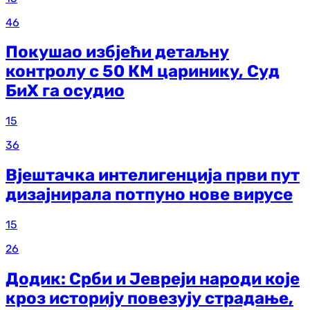
46
Покушао избјећи детаљну
контролу с 50 КМ царинику, Суд
БиХ га осудио
15
36
Вјештачка интелигенција први пут
дизајнирала потпуно нове вирусе
15
26
Додик: Срби и Јевреји народи које
кроз историју повезују страдање,