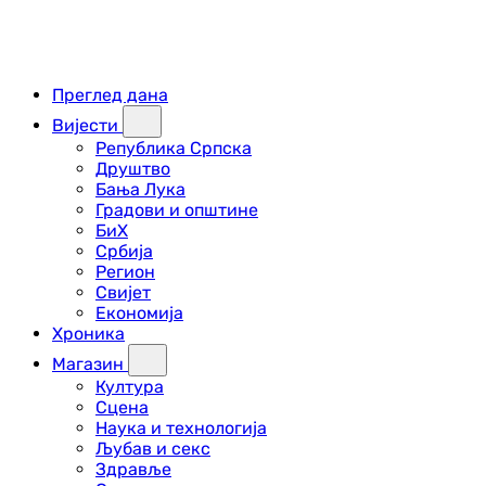
Преглед дана
Вијести
Република Српска
Друштво
Бања Лука
Градови и општине
БиХ
Србија
Регион
Свијет
Економија
Хроника
Магазин
Култура
Сцена
Наука и технологија
Љубав и секс
Здравље