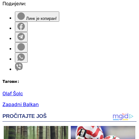
Подијели:
Линк је копиран!
Таг
ови
:
Olaf Šolc
Zapadni Balkan