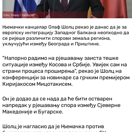
Њемачки канцелар Олаф Шолц рекао је данас да је за
европску интеграцију Западног Балкана неопходно да
се ријеше различити спорови земаља региона,
укључујући између Београда и Приштине.
"Напорно радимо на рјешавању заиста тешке
ситуације између Косова и Србије. Увијек сам на
страни процеса проширења", рекао је Шолц на
конференцији за новинаре са грчким премијером
Киријакосом Мицотакисем.
Он је додао да се нада да ће бити остварен
напредак у рјешавању спора између Сјеверне
Македоније и Бугарске.
Шолц је нагласио да је Њемачка против