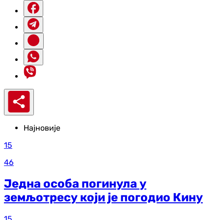
Најновије
15
46
Једна особа погинула у
земљотресу који је погодио Кину
15