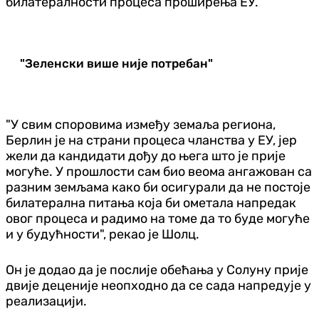
билатералности процеса проширења ЕУ.
"Зеленски више није потребан"
"У свим споровима између земаља региона,
Берлин је на страни процеса чланства у ЕУ, јер
жели да кандидати дођу до њега што је прије
могуће. У прошлости сам био веома ангажован са
разним земљама како би осигурали да не постоје
билатерална питања која би ометала напредак
овог процеса и радимо на томе да то буде могуће
и у будућности", рекао је Шолц.
Он је додао да је послије обећања у Солуну прије
двије деценије неопходно да се сада напредује у
реализацији.