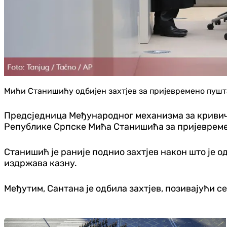
Мићи Станишићу одбијен захтјев за пријевремено пушт
Предсједница Међународног механизма за кривичн
Републике Српске Мића Станишића за пријевреме
Станишић је раније поднио захтјев након што је о
издржава казну.
Међутим, Сантана је одбила захтјев, позивајући с