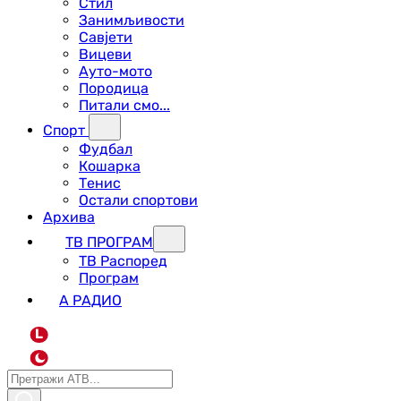
Стил
Занимљивости
Савјети
Вицеви
Ауто-мото
Породица
Питали смо...
Спорт
Фудбал
Кошарка
Тенис
Остали спортови
Архива
ТВ ПРОГРАМ
ТВ Распоред
Програм
А РАДИО
L