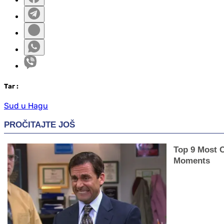
Таг
:
Sud u Hagu