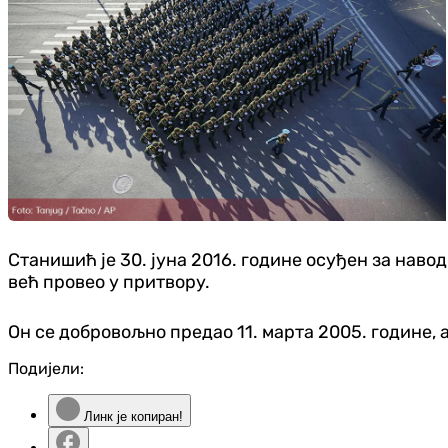
Станишић је 30. јуна 2016. године осуђен за навод
већ провео у притвору.
Он се добровољно предао 11. марта 2005. године, а
Подијели:
Линк је копиран!