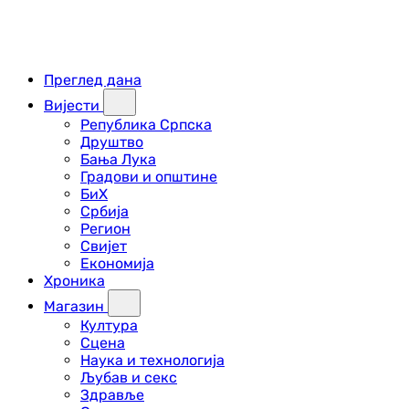
Преглед дана
Вијести
Република Српска
Друштво
Бања Лука
Градови и општине
БиХ
Србија
Регион
Свијет
Економија
Хроника
Магазин
Култура
Сцена
Наука и технологија
Љубав и секс
Здравље