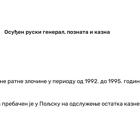
Осуђен руски генерал, позната и казна
не ратне злочине у периоду од 1992. до 1995. годин
 пребачен је у Пољску на одслужење остатка казне у