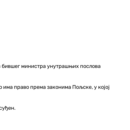
ев бившег министра унутрашњих послова
о има право према законима Пољске, у којој
суђен.