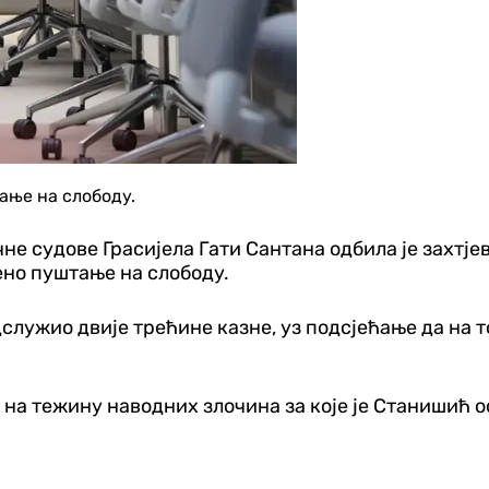
ање на слободу.
е судове Грасијела Гати Сантана одбила је захтј
но пуштање на слободу.
дслужио двије трећине казне, уз подсјећање да на т
е на тежину наводних злочина за које је Станишић о