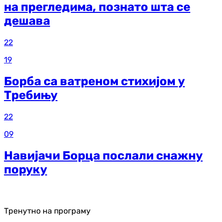
на прегледима, познато шта се
дешава
22
19
Борба са ватреном стихијом у
Требињу
22
09
Навијачи Борца послали снажну
поруку
Тренутно на програму