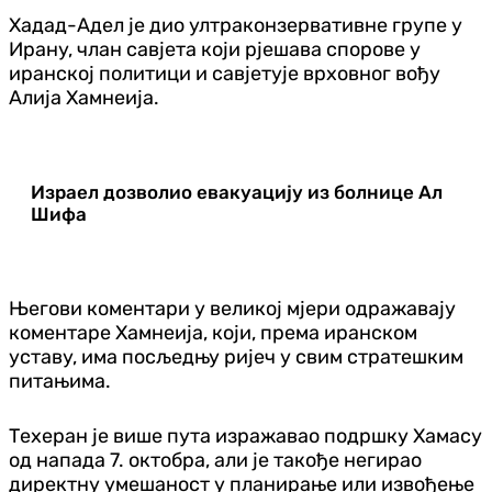
Хадад-Адел је дио ултраконзервативне групе у
Ирану, члан савјета који рјешава спорове у
иранској политици и савјетује врховног вођу
Алија Хамнеија.
Израел дозволио евакуацију из болнице Ал
Шифа
Његови коментари у великој мјери одражавају
коментаре Хамнеија, који, према иранском
уставу, има посљедњу ријеч у свим стратешким
питањима.
Техеран је више пута изражавао подршку Хамасу
од напада 7. октобра, али је такође негирао
директну умешаност у планирање или извођење