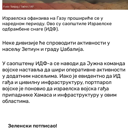
Израелска офанзива на Газу прошириће се у
наредном периоду. Ово су саопштиле Израелске
одбрамбене снаге (ИДФ).
Неке дивизије ће спроводити активности у
насељу Зетиун и граду Џабалија.
У саопштењу ИДФ-а се наводи да Јужна команда
војске наставља да шири оперативне активности
у додатним насељима. Иако је евидентно да ИД
гађа и цивилну инфраструктуру, портпарол
војске је поновио да израелска војска гађа
припаднике Хамаса и инфраструктуру у овим
областима.
Зеленски потписао!