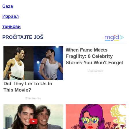
Gaza
Израел
тенкови