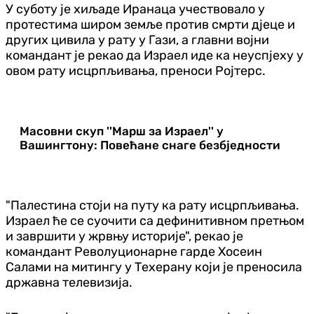
У суботу је хиљаде Иранаца учествовало у
протестима широм земље против смрти дјеце и
других цивила у рату у Гази, а главни војни
командант је рекао да Израел иде ка неуспјеху у
овом рату исцрпљивања, преноси Ројтерс.
Масовни скуп ''Марш за Израел'' у
Вашингтону: Повећане снаге безбједности
"Палестина стоји на путу ка рату исцрпљивања.
Израел ће се суочити са дефинитивном претњом
и завршити у жрвњу историје", рекао је
командант Револуционарне гарде Хосеин
Салами на митингу у Техерану који је преносила
државна телевизија.