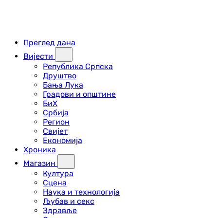
Преглед дана
Вијести
Република Српска
Друштво
Бања Лука
Градови и општине
БиХ
Србија
Регион
Свијет
Економија
Хроника
Магазин
Култура
Сцена
Наука и технологија
Љубав и секс
Здравље