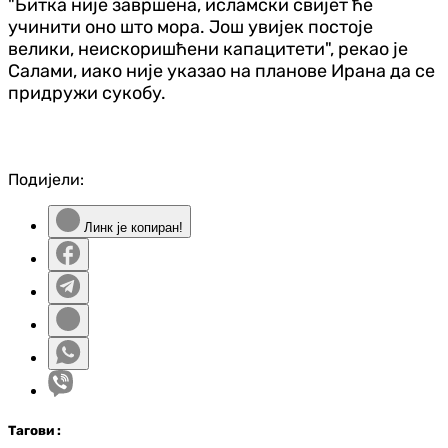
"Битка није завршена, исламски свијет ће
учинити оно што мора. Још увијек постоје
велики, неискоришћени капацитети", рекао је
Салами, иако није указао на планове Ирана да се
придружи сукобу.
Подијели:
Линк је копиран!
Таг
ови
: