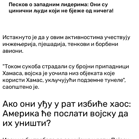
Песков о западним лидерима: Они су
цинични људи који не бјеже од ничега!
Истакнуто је да у овим активностима учествују
инжењерија, пјешадија, тенкови и борбени
авиони.
"Током сукоба страдали су бројни припадници
Хамаса, војска је уочила низ објеката које
користи Хамас, укључујући подземне тунеле",
саопштено је.
Ако они уђу у рат избиће хаос:
Америка ће послати војску да
их уништи?