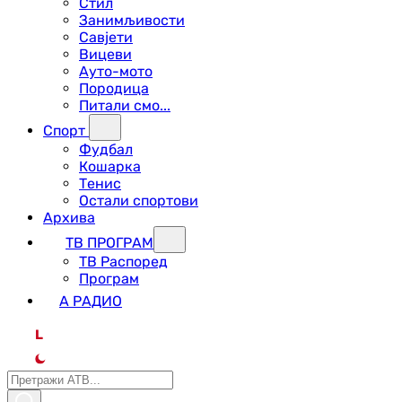
Стил
Занимљивости
Савјети
Вицеви
Ауто-мото
Породица
Питали смо...
Спорт
Фудбал
Кошарка
Тенис
Остали спортови
Архива
ТВ ПРОГРАМ
ТВ Распоред
Програм
А РАДИО
L