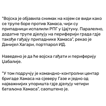
"Војска је објавила снимак на којем се види како
се трупе боре против Хамаса, чији су
припадници испалили РПГ у Цајтуну. Паралелно,
додатне трупе дјелују на периферији града гдје
такође гађају припаднике Хамаса", рекао је
Данијел Хагари, портпарол ИД.
Наведено је да ће војска гађати и периферију
Џабалије.
"У том подручју је командно-контролни центар
бригаде Хамаса на сјеверу Газе и једно од
најважнијих упоришта гдје дјелују четири
батаљона Хамаса", саопштено је.