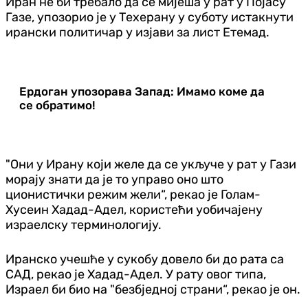
Иран не би требало да се мијеша у рат у Појасу
Газе, упозорио је у Техерану у суботу истакнути
ирански политичар у изјави за лист Етемад.
Ердоган упозорава Запад: Имамо коме да
се обратимо!
"Они у Ирану који желе да се укључе у рат у Гази
морају знати да је то управо оно што
ционистички режим жели“, рекао је Голам-
Хусеин Хадад-Адел, користећи уобичајену
израелску терминологију.
Иранско учешће у сукобу довело би до рата са
САД, рекао је Хадад-Адел. У рату овог типа,
Израел би био на "безбједној страни“, рекао је он.