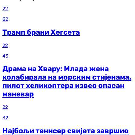
22
52
Трамп брани Хегсета
22
43
Драма на Хвару: Млада жена
колабирала на морским стијенама,
пилот хеликоптера извео опасан
маневар
22
32
Најбољи тенисер свијета завршио