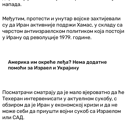
напада.
Међутим, протести и унутар војске захтијевали
су да Иран активније подржи Хамас, у складу са
чврстом антиизраелском политиком која постоји
у Ирану од револуције 1979. године.
Америка им окреће леђа? Нема додатне
помоћи за Израел и Украјину
Посматрачи сматрају да је мало вјероватно да ће
Техеран интервенисати у актуелном сукобу, с
обзиром да је Иран у економској кризи и да не
може себи да приушти војни сукоб са Израелом
или САД.