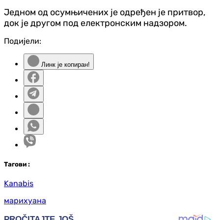
Једном од осумњичених је одређен је притвор,
док је другом под електронским надзором.
Подијели:
Линк је копиран!
Таг
ови
:
Kanabis
марихуана