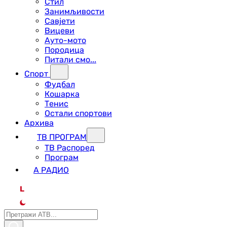
Стил
Занимљивости
Савјети
Вицеви
Ауто-мото
Породица
Питали смо...
Спорт
Фудбал
Кошарка
Тенис
Остали спортови
Архива
ТВ ПРОГРАМ
ТВ Распоред
Програм
А РАДИО
L