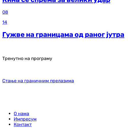
08
14
Гужве на границама од раног јутра
Тренутно на програму
Стање на граничним прелазима
О нама
Импресум
Контакт