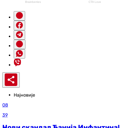
Најновије
08
39
Нови скандал Ђанија Инфантина!