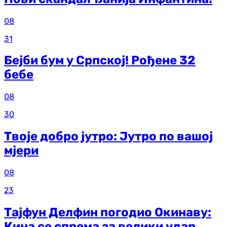
08
31
Бејби бум у Српској! Рођене 32
бебе
08
30
Твоје добро јутро: Јутро по вашој
мјери
08
23
Тајфун Делфин погодио Окинаву:
Кина се спрема за велики удар