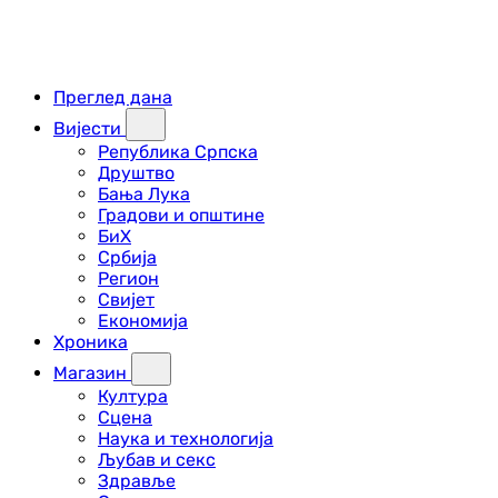
Преглед дана
Вијести
Република Српска
Друштво
Бања Лука
Градови и општине
БиХ
Србија
Регион
Свијет
Економија
Хроника
Магазин
Култура
Сцена
Наука и технологија
Љубав и секс
Здравље