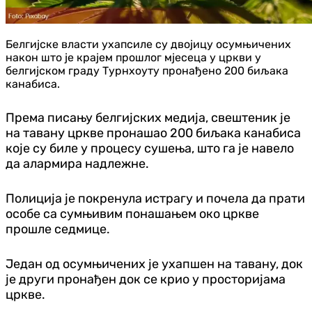
Белгијске власти ухапсиле су двојицу осумњичених
након што је крајем прошлог мјесеца у цркви у
белгијском граду Турнхоуту пронађено 200 биљака
канабиса.
Према писању белгијских медија, свештеник је
на тавану цркве пронашао 200 биљака канабиса
које су биле у процесу сушења, што га је навело
да алармира надлежне.
Полиција је покренула истрагу и почела да прати
особе са сумњивим понашањем око цркве
прошле седмице.
Један од осумњичених је ухапшен на тавану, док
је други пронађен док се крио у просторијама
цркве.