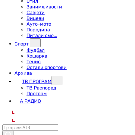
Стил
Занимљивости
Савјети
Вицеви
Ауто-мото
Породица
Питали смо...
Спорт
Фудбал
Кошарка
Тенис
Остали спортови
Архива
ТВ ПРОГРАМ
ТВ Распоред
Програм
А РАДИО
L