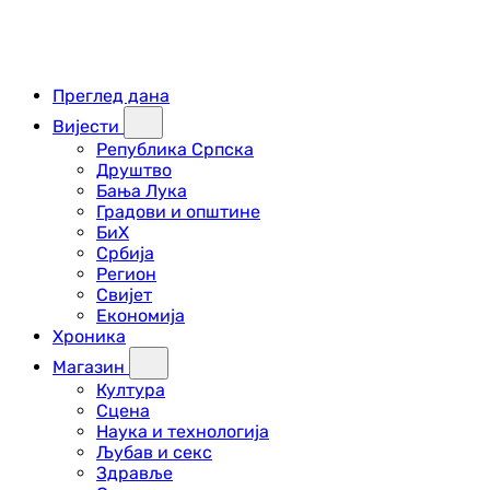
Преглед дана
Вијести
Република Српска
Друштво
Бања Лука
Градови и општине
БиХ
Србија
Регион
Свијет
Економија
Хроника
Магазин
Култура
Сцена
Наука и технологија
Љубав и секс
Здравље