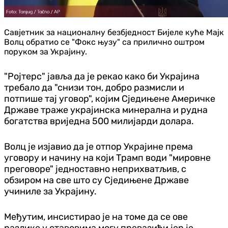
Савјетник за националну безбједност Бијеле куће Мајк
Волц обратио се "Фокс њузу" са прилично оштром
поруком за Украјину.
"Ројтерс" јавља да је рекао како би Украјина
требало да "снизи тон, добро размисли и
потпише тај уговор", којим Сједињене Америчке
Државе траже украјинска минерална и рудна
богатства вриједна 500 милијарди долара.
Волц је изјавио да је отпор Украјине према
уговору и начину на који Трамп води "мировне
преговоре" једноставно неприхватљив, с
обзиром на све што су Сједињене Државе
учиниле за Украјину.
Међутим, инсистирао је на томе да се ове
разлике у ставовима могу превазићи јер је