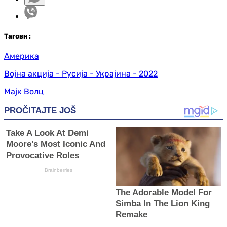
Таг
ови
:
Америка
Војна акција - Русија - Украјина - 2022
Мајк Волц