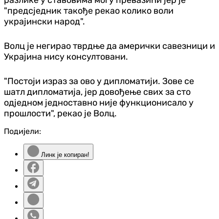
"предсједник такође рекао колико воли
украјински народ".
Волц је негирао тврдње да амерички савезници и
Украјина нису консултовани.
"Постоји израз за ово у дипломатији. Зове се
шатл дипломатија, јер довођење свих за сто
одједном једноставно није функционисало у
прошлости", рекао је Волц.
Подијели:
Линк је копиран!