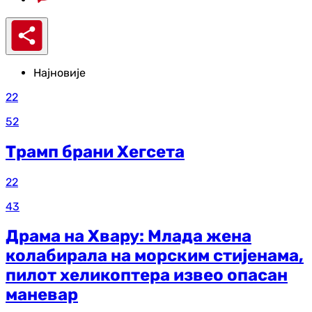
Најновије
22
52
Трамп брани Хегсета
22
43
Драма на Хвару: Млада жена
колабирала на морским стијенама,
пилот хеликоптера извео опасан
маневар