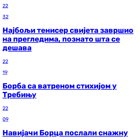
22
32
Најбољи тенисер свијета завршио
на прегледима, познато шта се
дешава
22
19
Борба са ватреном стихијом у
Требињу
22
09
Навијачи Борца послали снажну