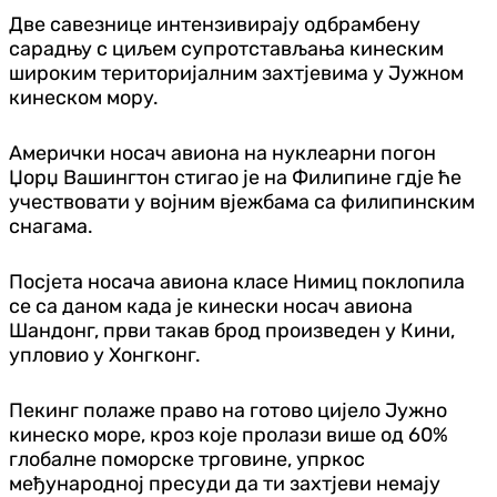
Две савезнице интензивирају одбрамбену
сарадњу с циљем супротстављања кинеским
широким територијалним захтјевима у Јужном
кинеском мору.
Амерички носач авиона на нуклеарни погон
Џорџ Вашингтон стигао је на Филипине гдје ће
учествовати у војним вјежбама са филипинским
снагама.
Посјета носача авиона класе Нимиц поклопила
се са даном када је кинески носач авиона
Шандонг, први такав брод произведен у Кини,
упловио у Хонгконг.
Пекинг полаже право на готово цијело Јужно
кинеско море, кроз које пролази више од 60%
глобалне поморске трговине, упркос
међународној пресуди да ти захтјеви немају