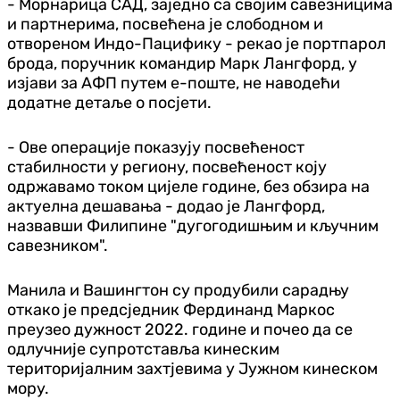
- Морнарица САД, заједно са својим савезницима
и партнерима, посвећена је слободном и
отвореном Индо-Пацифику - рекао је портпарол
брода, поручник командир Марк Лангфорд, у
изјави за АФП путем е-поште, не наводећи
додатне детаље о посјети.
- Ове операције показују посвећеност
стабилности у региону, посвећеност коју
одржавамо током цијеле године, без обзира на
актуелна дешавања - додао је Лангфорд,
назвавши Филипине "дугогодишњим и кључним
савезником".
Манила и Вашингтон су продубили сарадњу
откако је предсједник Фердинанд Маркос
преузео дужност 2022. године и почео да се
одлучније супротставља кинеским
територијалним захтјевима у Јужном кинеском
мору.