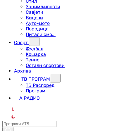
Стил
Занимљивости
Савјети
Вицеви
Ауто-мото
Породица
Питали смо...
Спорт
Фудбал
Кошарка
Тенис
Остали спортови
Архива
ТВ ПРОГРАМ
ТВ Распоред
Програм
А РАДИО
L