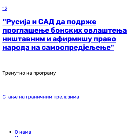
12
''Русија и САД да подрже
проглашење бонских овлаштења
ништавним и афирмишу право
народа на самоопредјељење''
Тренутно на програму
Стање на граничним прелазима
О нама