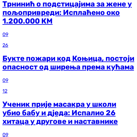
Трнинић о подстицајима за жене у
пољопривреди: Исплаћено око
1.200.000 КМ
09
26
Букте пожари код Коњица, постоји
опасност од ширења према кућама
09
12
Ученик прије масакра у школи
убио бабу и дједа: Испалио 26
хитаца у другове и наставнике
09