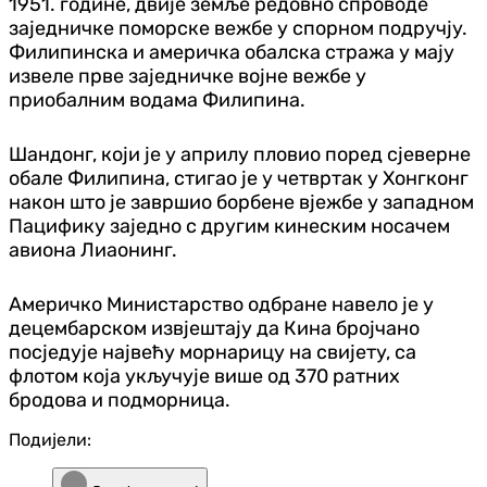
1951. године, двије земље редовно спроводе
заједничке поморске вежбе у спорном подручју.
Филипинска и америчка обалска стража у мају
извеле прве заједничке војне вежбе у
приобалним водама Филипина.
Шандонг, који је у априлу пловио поред сјеверне
обале Филипина, стигао је у четвртак у Хонгконг
након што је завршио борбене вјежбе у западном
Пацифику заједно с другим кинеским носачем
авиона Лиаонинг.
Америчко Министарство одбране навело је у
децембарском извјештају да Кина бројчано
посједује највећу морнарицу на свијету, са
флотом која укључује више од 370 ратних
бродова и подморница.
Подијели: