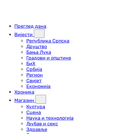
Преглед дана
Вијести
Република Српска
Друштво
Бања Лука
Градови и општине
БиХ
Србија
Регион
Свијет
Економија
Хроника
Магазин
Култура
Сцена
Наука и технологија
Љубав и секс
Здравље