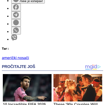
Линк је копиран!
Таг
:
američki nosači