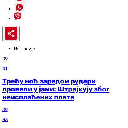
Најновије
09
41
Трећу ноћ заредом рудари
провели у јами: Штрајкују због
неисплаћених плата
09
33