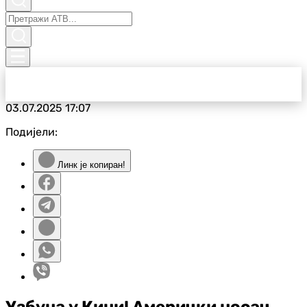
03.07.2025
17:07
Подијели:
Линк је копиран!
Узбуна у Кини! Амерички носач