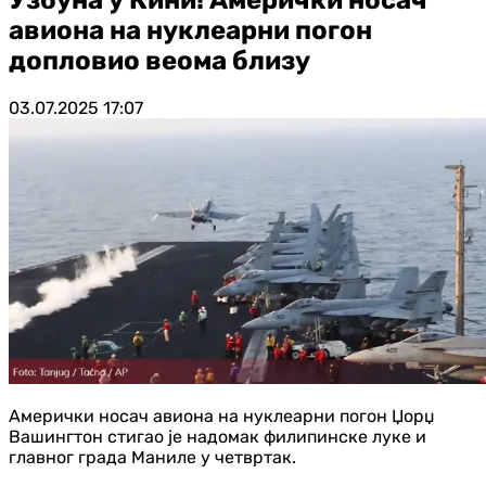
авиона на нуклеарни погон
допловио веома близу
03.07.2025
17:07
Амерички носач авиона на нуклеарни погон Џорџ
Вашингтон стигао је надомак филипинске луке и
главног града Маниле у четвртак.