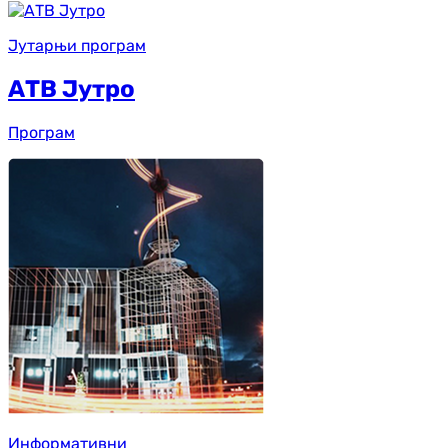
Јутарњи програм
АТВ Јутро
Програм
Информативни