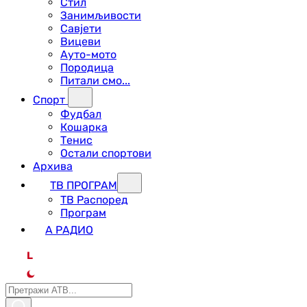
Стил
Занимљивости
Савјети
Вицеви
Ауто-мото
Породица
Питали смо...
Спорт
Фудбал
Кошарка
Тенис
Остали спортови
Архива
ТВ ПРОГРАМ
ТВ Распоред
Програм
А РАДИО
L