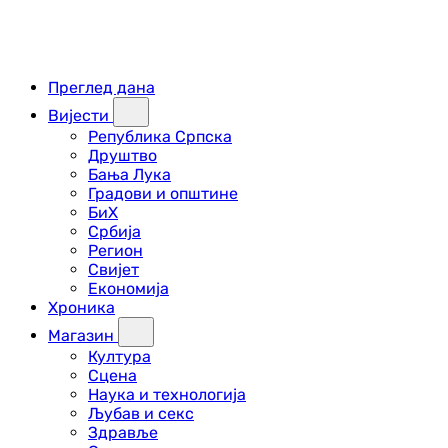
Преглед дана
Вијести
Република Српска
Друштво
Бања Лука
Градови и општине
БиХ
Србија
Регион
Свијет
Економија
Хроника
Магазин
Култура
Сцена
Наука и технологија
Љубав и секс
Здравље