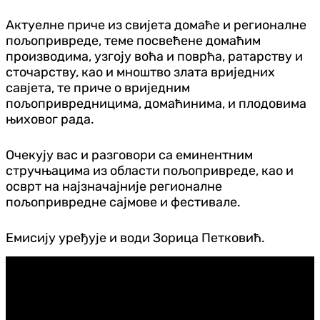
Актуелне приче из свијета домаће и регионалне
пољопривреде, теме посвећене домаћим
производима, узгоју воћа и поврћа, ратарству и
сточарству, као и мноштво злата вриједних
савјета, те приче о вриједним
пољопривредницима, домаћинима, и плодовима
њиховог рада.
Очекују вас и разговори са еминентним
стручњацима из области пољопривреде, као и
осврт на најзначајније регионалне
пољопривредне сајмове и фестивале.
Емисију уређује и води Зорица Петковић.