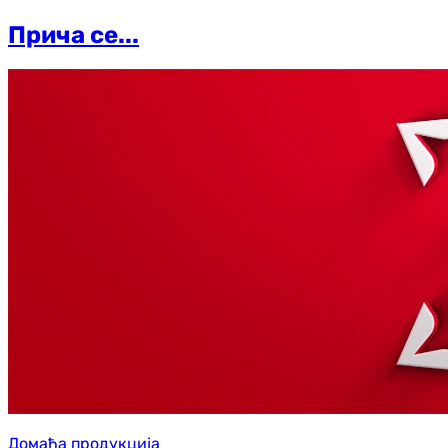
Прича се...
Домаћа продукција