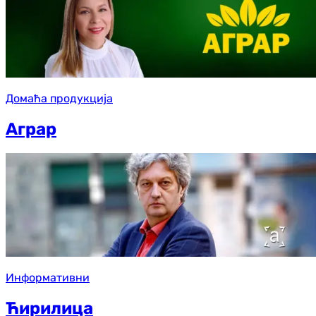
Домаћа продукција
Аграр
Информативни
Ћирилица