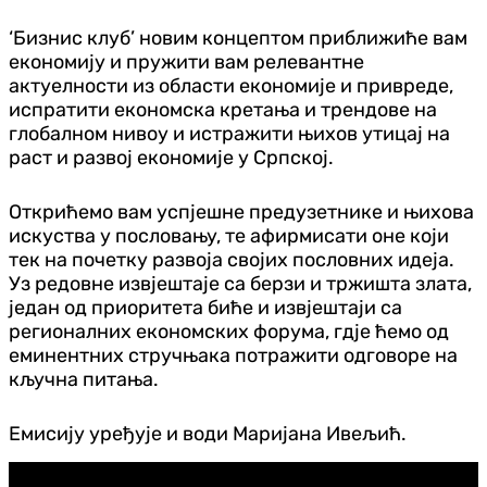
‘Бизнис клуб’ новим концептом приближиће вам
економију и пружити вам релевантне
актуелности из области економије и привреде,
испратити економска кретања и трендове на
глобалном нивоу и истражити њихов утицај на
раст и развој економије у Српској.
Открићемо вам успјешне предузетнике и њихова
искуства у пословању, те афирмисати оне који
тек на почетку развоја својих пословних идеја.
Уз редовне извјештаје са берзи и тржишта злата,
један од приоритета биће и извјештаји са
регионалних економских форума, гдје ћемо од
еминентних стручњака потражити одговоре на
кључна питања.
Емисију уређује и води Маријана Ивељић.