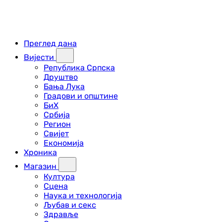
Преглед дана
Вијести
Република Српска
Друштво
Бања Лука
Градови и општине
БиХ
Србија
Регион
Свијет
Економија
Хроника
Магазин
Култура
Сцена
Наука и технологија
Љубав и секс
Здравље