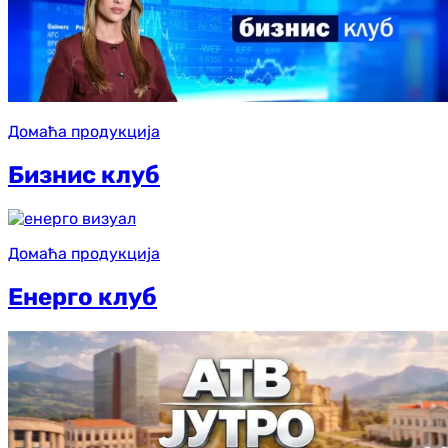
Домаћа продукција
Бизнис клуб
Домаћа продукција
Енерго клуб