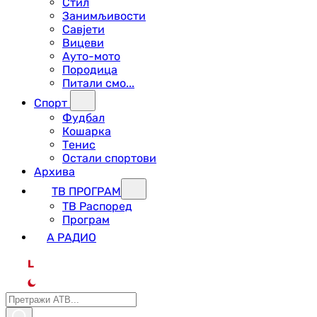
Стил
Занимљивости
Савјети
Вицеви
Ауто-мото
Породица
Питали смо...
Спорт
Фудбал
Кошарка
Тенис
Остали спортови
Архива
ТВ ПРОГРАМ
ТВ Распоред
Програм
А РАДИО
L