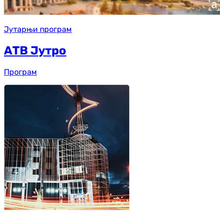
Јутарњи програм
АТВ Јутро
Програм