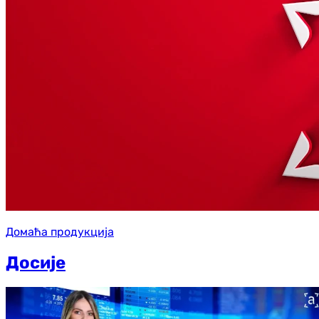
Домаћа продукција
Досије