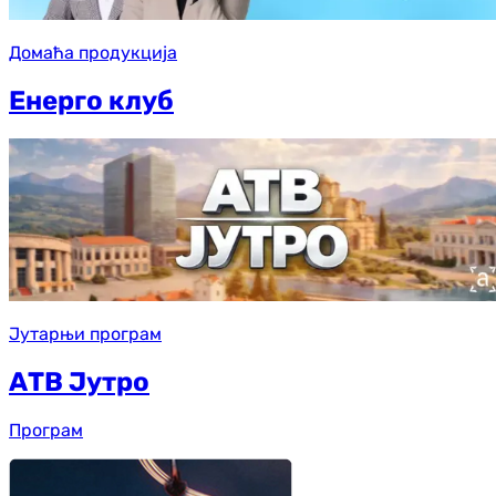
Домаћа продукција
Енерго клуб
Јутарњи програм
АТВ Јутро
Програм