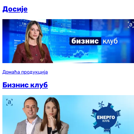
Досије
Домаћа продукција
Бизнис клуб