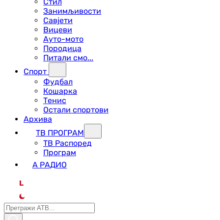
Стил
Занимљивости
Савјети
Вицеви
Ауто-мото
Породица
Питали смо...
Спорт
Фудбал
Кошарка
Тенис
Остали спортови
Архива
ТВ ПРОГРАМ
ТВ Распоред
Програм
А РАДИО
L