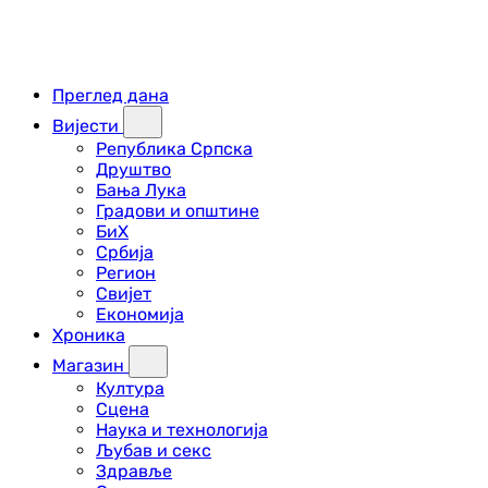
Преглед дана
Вијести
Република Српска
Друштво
Бања Лука
Градови и општине
БиХ
Србија
Регион
Свијет
Економија
Хроника
Магазин
Култура
Сцена
Наука и технологија
Љубав и секс
Здравље