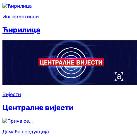
Информативни
Ћирилица
Вијести
Централне вијести
Домаћа продукција