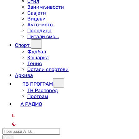
Стил
Занимљивости
Савјети
Вицеви
Ауто-мото
Породица
Питали смо...
Спорт
Фудбал
Кошарка
Тенис
Остали спортови
Архива
ТВ ПРОГРАМ
ТВ Распоред
Програм
А РАДИО
L