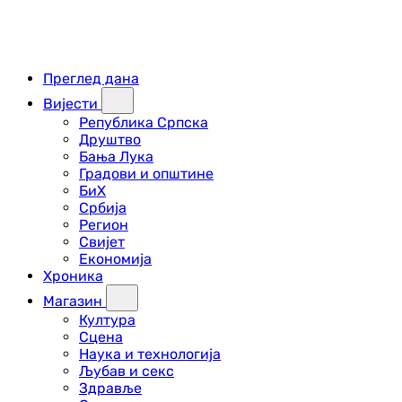
Преглед дана
Вијести
Република Српска
Друштво
Бања Лука
Градови и општине
БиХ
Србија
Регион
Свијет
Економија
Хроника
Магазин
Култура
Сцена
Наука и технологија
Љубав и секс
Здравље