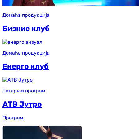
Домаћа продукција
Бизнис клуб
Домаћа продукција
Енерго клуб
Јутарњи програм
АТВ Јутро
Програм