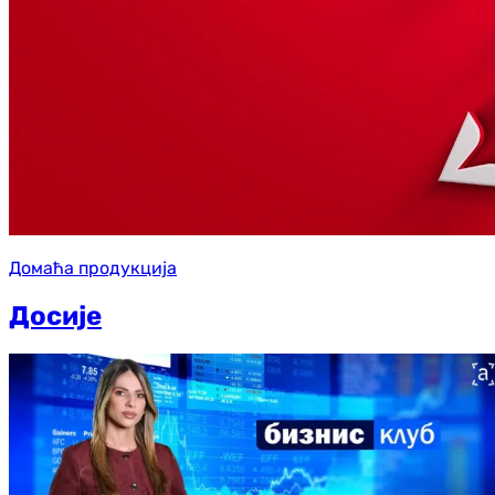
Домаћа продукција
Досије