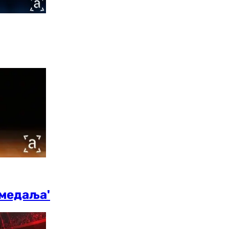
 медаља'