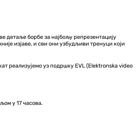
све детаље борбе за најбољу репрезентацију
жније изјаве, и сви они узбудљиви тренуци који
т реализујемо уз подршку ЕVL (Elektronska video
ељом у 17 часова.