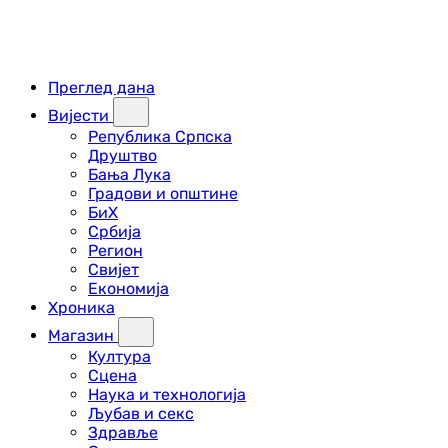
Преглед дана
Вијести
Република Српска
Друштво
Бања Лука
Градови и општине
БиХ
Србија
Регион
Свијет
Економија
Хроника
Магазин
Култура
Сцена
Наука и технологија
Љубав и секс
Здравље