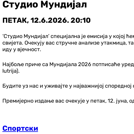
Студио Мундијал
ПЕТАК, 12.6.2026. 20:10
‘Студио Мундијал’ специјална је емисија у којој
свијета. Очекују вас стручне анализе утакмица, т
иду у вјечност.
Најбоље приче са Мундијала 2026 потписаће уредн
lutrija).
Будите уз нас и уживајте у најважнијој споредној 
Премијерно издање вас очекује у петак, 12. јуна, о
Спортски