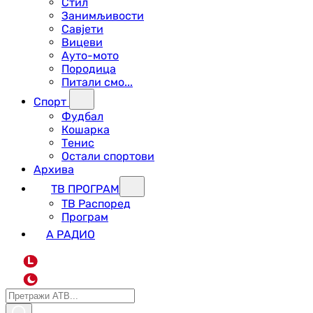
Стил
Занимљивости
Савјети
Вицеви
Ауто-мото
Породица
Питали смо...
Спорт
Фудбал
Кошарка
Тенис
Остали спортови
Архива
ТВ ПРОГРАМ
ТВ Распоред
Програм
А РАДИО
L