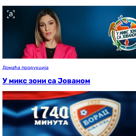
Домаћа продукција
У микс зони са Јованом