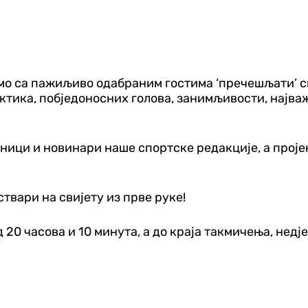
 ћемо са пажиљиво одабраним гостима ‘пречешљати’ 
актика, побједоносних голова, занимљивости, најва
ици и новинари наше спортске редакције, а пројека
ствари на свијету из прве руке!
д 20 часова и 10 минута, а до краја такмичења, нед‌ј